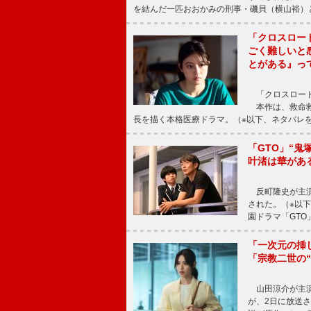
を結んだ一匹おおかみの刑事・磯貝（横山裕）
「クロスロー
ごく難しいと
とがある』っ
「クロスロード
本作は、救命救
長を描く本格医療ドラマ。（※以下、ネタバレ
「GTO」“
叶渚は華があ
反町隆史が主演
された。（※以
園ドラマ「GTO
「一次元の挿
「宗教二世の
山田涼介が主演
が、2日に放送