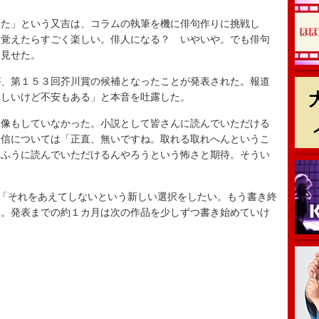
た」という又吉は、コラムの執筆を機に俳句作りに挑戦し
え覚えたらすごく楽しい。俳人になる？ いやいや。でも俳句
を見せた。
、第１５３回芥川賞の候補となったことが発表された。報道
れしいけど不安もある」と本音を吐露した。
像もしていなかった。小説として皆さんに読んでいただける
自信については「正直、無いですね。取れる取れへんというこ
うふうに読んでいただけるんやろうという怖さと期待。そうい
「それをあえてしないという新しい選択をしたい。もう書き終
い。発表までの約１カ月は次の作品を少しずつ書き始めていけ