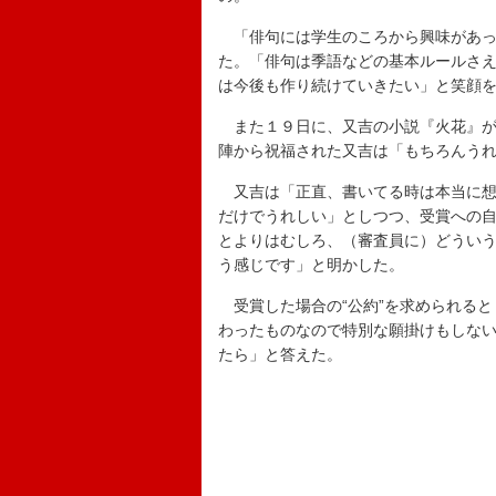
「俳句には学生のころから興味があっ
た。「俳句は季語などの基本ルールさ
は今後も作り続けていきたい」と笑顔
また１９日に、又吉の小説『火花』が
陣から祝福された又吉は「もちろんう
又吉は「正直、書いてる時は本当に想
だけでうれしい」としつつ、受賞への
とよりはむしろ、（審査員に）どうい
う感じです」と明かした。
受賞した場合の“公約”を求められると
わったものなので特別な願掛けもしな
たら」と答えた。