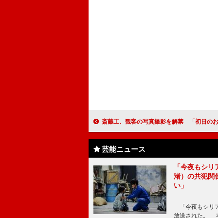
斎藤工、観客の写真撮影を解禁 「初日のお客さんは、この映画の
芸能ニュース
「今夜もシリ
渚）の共犯関
い」
「今夜もシリア
放送された。 