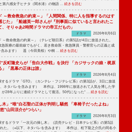
と第六感女子ヒナタ（関水渚）の物語 …
続きを読む
ド ～救命救急の約束～」「人間関係、特に人を指導するのはす
感じた」「船越英一郎さんが『刑事面に似ていると言われたこ
て、そりゃあ2時間ドラマの帝王だもの」
2026年8月6日
ドラマ
 ～救命救急の約束～」（テレビ朝日系）の第5話が4日に放送された。
急医療の最前線でもがく、若き救命医・救急隊員・警察官らの正義と成
を含みます） 遥（今田美桜）や桐 …
続きを読む
鬼塚”反町隆史らが「告白大作戦」を決行 「カジサックの娘・梶原
る」「黒幕の正体は誰」
2026年8月4日
ドラマ
するドラマ「GTO」（カンテレ・フジテレビ系）の第3話が、3日に放送
下、ネタバレを含みます） 本作は、1998年に放送されて人気を博した学
」が28年ぶりに連続ドラマとして復活。50代になった“ …
続きを読む
し木」“唯”白石聖の正体が判明し騒然 「車椅子だったよね」
“悠”山田涼介がつらい」
2026年8月3日
ドラマ
するドラマ「一次元の挿し木」（読売テレビ・日本テレビ系）の第5話
された。（※以下、ネタバレを含みます） 本作は、松下龍之介氏の同名小