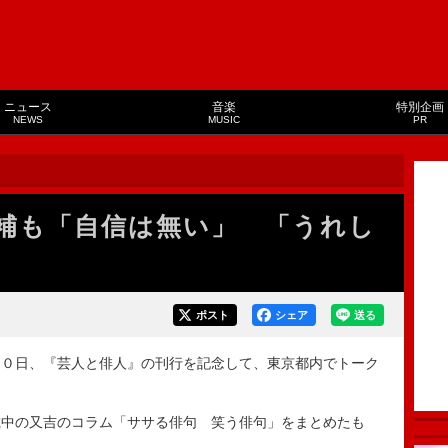
ニュース
音楽
特別企画
NEWS
MUSIC
PR
補も「自信は無い」 「うれし
ポスト
シェア
送る
０日、『芸人と俳人』の刊行を記念して、東京都内でトーク
中の又吉のコラム「ササる俳句 笑う俳句」をまとめたも