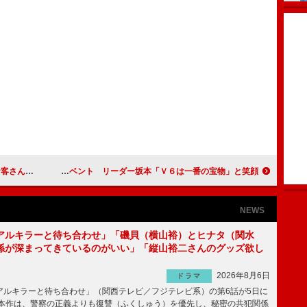
広報部長」
デビュー２０周年のＶ６が記念イベント リーダー坂本「Ｖ６は一番の宝物」と笑顔
NEWS
アルキラーと待ち合わせ」「磯貝（横山裕）とヒナタ（関水
係が深まってきているのがいい」「縦山裕二さんのグッズ欲し
2026年8月6日
ドラマ
ルキラーと待ち合わせ」（関西テレビ／フジテレビ系）の第6話が5日に
本作は、警察の正義よりも復讐（ふくしゅう）を優先し、秘密の共犯関係