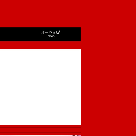
オーヴォ
OVO