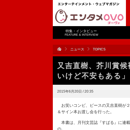
特集・インタビュー
FEATURE & INTERVIEW
ニュース
TOPICS
又吉直樹、芥川賞候
いけど不安もある」
2015年6月20日 / 20:35
お笑いコンビ、ピースの又吉直樹が２
＆サイン本お渡し会を行った。
本書は、月刊文芸誌『すばる』に連載
の。