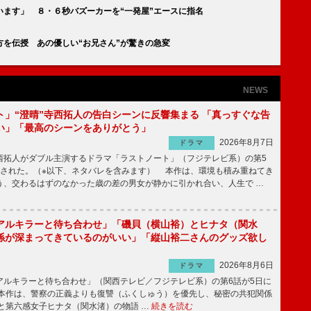
ます」 ８・６秒バズーカーを“一発屋”エースに指名
を伝授 あの優しい“お兄さん”が驚きの急変
NEWS
ト」“澄晴”寺西拓人の告白シーンに反響集まる 「真っすぐな告
い」「最高のシーンをありがとう」
2026年8月7日
ドラマ
拓人がダブル主演するドラマ「ラストノート」（フジテレビ系）の第5
送された。（※以下、ネタバレを含みます） 本作は、環境も積み重ねてき
う、交わるはずのなかった歳の差の男女が静かに引かれ合い、人生で …
アルキラーと待ち合わせ」「磯貝（横山裕）とヒナタ（関水
係が深まってきているのがいい」「縦山裕二さんのグッズ欲し
2026年8月6日
ドラマ
ルキラーと待ち合わせ」（関西テレビ／フジテレビ系）の第6話が5日に
本作は、警察の正義よりも復讐（ふくしゅう）を優先し、秘密の共犯関係
と第六感女子ヒナタ（関水渚）の物語 …
続きを読む