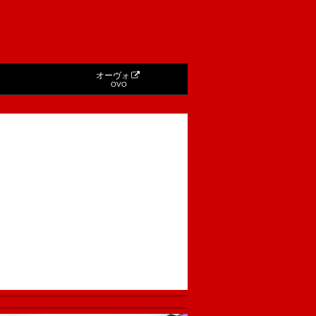
オーヴォ
OVO