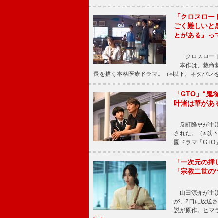
「クロスロー
ごく難しいと
とがある』っ
「クロスロード
本作は、救命救
長を描く本格医療ドラマ。（※以下、ネタバレ
「GTO」“
叶渚は華があ
反町隆史が主演
された。（※以
園ドラマ「GTO
「一次元の挿
「宗教二世の
山田涼介が主演
が、2日に放送
説が原作。ヒマラ