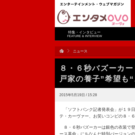
特集・インタビュー
FEATURE & INTERVIEW
ニュース
８・６秒バズーカー
戸家の養子”希望も
2015年5月19日 / 15:28
「ソフトバンク記者発表会」が１９日
テ・カーヴァー、お笑いコンビの８・
８・６秒バズーカーは銀色の衣装で登
ース革命」にちなんだ特別バージョン