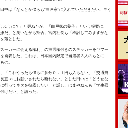
中は「なんとか僕らも“白戸家”に入れていただきたい。早く
いうふうに？」と尋ねたが、「白戸家の養子」という提案に、
も嫌だ」と笑いながら拒否。宮内社長も「検討してみますがな
肩を落とした。
ズーカーに会える権利」の抽選権付きのステッカーをヤフー
とを発表した。これは、日本国内限定で当選者３人のもとに
うもの。
、「これやったら僕らに多分０．１円も入らない」「交通費
社長直々にお願いされたら断れない」とした田中は「どうせな
ろに行ってネタを披露したい」と話し、はまやねんも「学生寮
け付けたい」と語った。