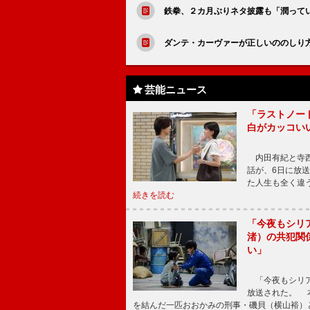
鉄拳、２カ月ぶりネタ披露も「潤ってい
ダンテ・カーヴァーが正しいののしり方
芸能ニュース
「ラストノー
白がカッコい
内田有紀と寺西
話が、6日に放
た人生も全く違
続きを読む
「今夜もシリ
渚）の共犯関
い」
「今夜もシリア
放送された。 
を結んだ一匹おおかみの刑事・磯貝（横山裕）