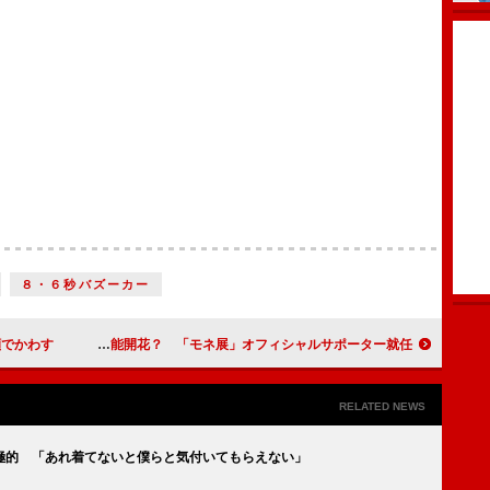
８・６秒バズーカー
顔でかわす
田辺誠一、中学時代に“画伯”の才能開花？ 「モネ展」オフィシャルサポーター就任
RELATED NEWS
極的 「あれ着てないと僕らと気付いてもらえない」