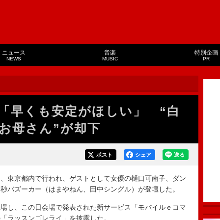
ニュース
音楽
特別企画
NEWS
MUSIC
PR
「早くも安定がほしい」 “白
“お母さん”が却下
ポスト
シェア
送る
、東京都内で行われ、ゲストとして女優の樋口可南子、ダン
６秒バズーカー（はまやねん、田中シングル）が登壇した。
場し、この日会場で発表された新サービス「モバイルｅコマ
の「ラッスンゴレライ」を披露した。