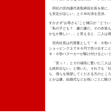
同社の宮内謙代表取締役社長を前に、田
も安定がほしい」とＣＭ出演を交渉。
すかさず“お母さん”こと樋口が「どう
「私の子ども？ 嫌だ嫌だ。その衣装
かなか難しい…」と答えると、二人は
宮内社長は代替案として「８．６秒バ
ショッピング上で８６円で売り出すこ
８・６秒バズーカーが駆け付けるとい
「安っ！」とその値段に驚いた二人は
も絶対出ない」と嘆いた。それでも「
ら、僕らを熱望してくださる方のとこ
とかは嫌。結婚式などお祝いごとに駆