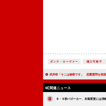
ダンテ・カーヴァー
樋口可南子
武井咲「そこは秘密です」 恋愛質問を笑
関連ニュース
８・６秒バズーカー、衣装変更には消