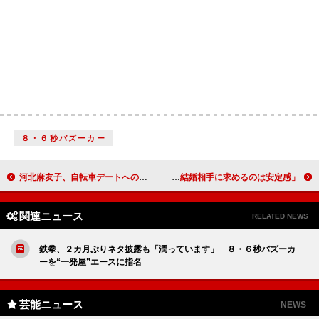
８・６秒バズーカー
河北麻友子、自転車デートへの憧れを語る 「恋愛は２５歳を過ぎてから」
小島瑠璃子が今年も花嫁姿を披露 「結婚相手に求めるのは安定感」
関連ニュース
RELATED NEWS
鉄拳、２カ月ぶりネタ披露も「潤っています」 ８・６秒バズーカ
ーを“一発屋”エースに指名
芸能ニュース
NEWS