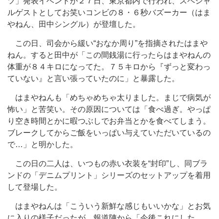
ツ」発表イベントが２７日、東京都内で行われ、スペシャ
ルゲストとしてお笑いコンビの８・６秒バズーカー（はま
やねん、田中シングル）が登壇した。
この日、司会から緩い“おなか周り”を指摘されたはまや
ねん。すると田中が「この間銭湯に行ったらはまやねんの
体重が８４キロになってた。７５キロから『ずっと変わっ
ていない』と言い張っていたのに」と暴露した。
はまやねんも「めちゃめちゃ太りました。まじで病気が
怖い」と苦笑い。その原因については「食べ過ぎ。やっぱ
り空き時間とかに暇つぶしでお弁当とかを食べてしまう。
ブレークしてからご飯をいっぱい与えていただいているの
で…」と明かした。
この日の二人は、いつもの赤い衣装を“封印”し、同ブラ
ンドの「デニムプリント」シリーズのセットアップを着用
して登場した。
はまやねんは「こういう新鮮な感じもいいかな」とお気
に入りの様子だったが、報道陣から「今後これにした