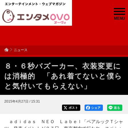
MENU
ニュース
８・６秒バズーカー、衣装変更に
は消極的 「あれ着てないと僕ら
と気付いてもらえない」
2015年4月27日 / 15:31
ポスト
シェア
送る
ａｄｉｄａｓ ＮＥＯ Ｌａｂｅｌ「ペアルックＴシャ