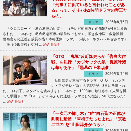
『刑事面に似ていると言われたことがあ
る』って、そりゃあ2時間ドラマの帝王だ
もの」
2026年8月6日
ドラマ
「クロスロード ～救命救急の約束～」（テレビ朝日系）の第5話が4日に放送
された。 本作は、救命救急医療の最前線でもがく、若き救命医・救急隊員・
警察官らの正義と成長を描く本格医療ドラマ。（※以下、ネタバレを含みます）
遥（今田美桜）や桐 …
続きを読む
「GTO」“鬼塚”反町隆史らが「告白大作
戦」を決行 「カジサックの娘・梶原叶渚
は華がある」「黒幕の正体は誰」
2026年8月4日
ドラマ
反町隆史が主演するドラマ「GTO」（カンテ
レ・フジテレビ系）の第3話が、3日に放送され
た。（※以下、ネタバレを含みます） 本作は、1998年に放送されて人気を博
した学園ドラマ「GTO」が28年ぶりに連続ドラマとして復活。50代になった“
…
続きを読む
「一次元の挿し木」“唯”白石聖の正体が
判明し騒然 「車椅子だったよね」「宗教
二世の“悠”山田涼介がつらい」
2026年8月3日
ドラマ