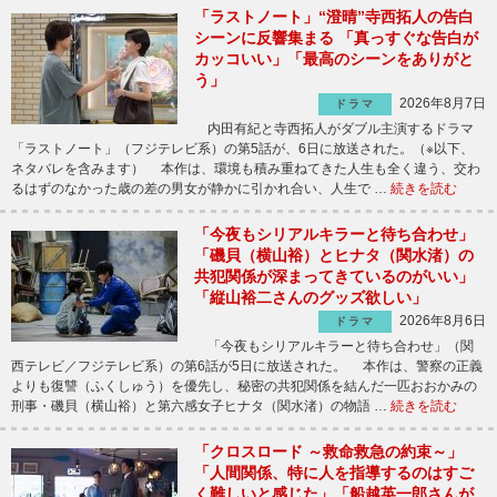
「ラストノート」“澄晴”寺西拓人の告白
シーンに反響集まる 「真っすぐな告白が
カッコいい」「最高のシーンをありがと
う」
2026年8月7日
ドラマ
内田有紀と寺西拓人がダブル主演するドラマ
「ラストノート」（フジテレビ系）の第5話が、6日に放送された。（※以下、
ネタバレを含みます） 本作は、環境も積み重ねてきた人生も全く違う、交わ
るはずのなかった歳の差の男女が静かに引かれ合い、人生で …
続きを読む
「今夜もシリアルキラーと待ち合わせ」
「磯貝（横山裕）とヒナタ（関水渚）の
共犯関係が深まってきているのがいい」
「縦山裕二さんのグッズ欲しい」
2026年8月6日
ドラマ
「今夜もシリアルキラーと待ち合わせ」（関
西テレビ／フジテレビ系）の第6話が5日に放送された。 本作は、警察の正義
よりも復讐（ふくしゅう）を優先し、秘密の共犯関係を結んだ一匹おおかみの
刑事・磯貝（横山裕）と第六感女子ヒナタ（関水渚）の物語 …
続きを読む
「クロスロード ～救命救急の約束～」
「人間関係、特に人を指導するのはすご
く難しいと感じた」「船越英一郎さんが