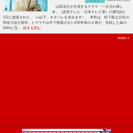
山田涼介が主演するドラマ「一次元の挿し
木」（読売テレビ・日本テレビ系）の第5話が、
2日に放送された。（※以下、ネタバレを含みます） 本作は、松下龍之介氏の
同名小説が原作。ヒマラヤ山中で発掘された200年前の人骨が、失踪した妹の
DNAと完 …
続きを読む
more »