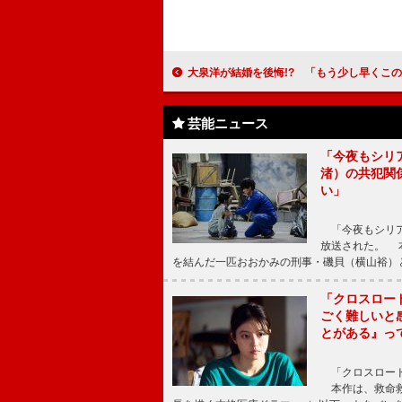
大泉洋が結婚を後悔!? 「もう少し早くこの役をやって
芸能ニュース
「今夜もシリ
渚）の共犯関
い」
「今夜もシリア
放送された。 
を結んだ一匹おおかみの刑事・磯貝（横山裕）
「クロスロー
ごく難しいと
とがある』っ
「クロスロード
本作は、救命救