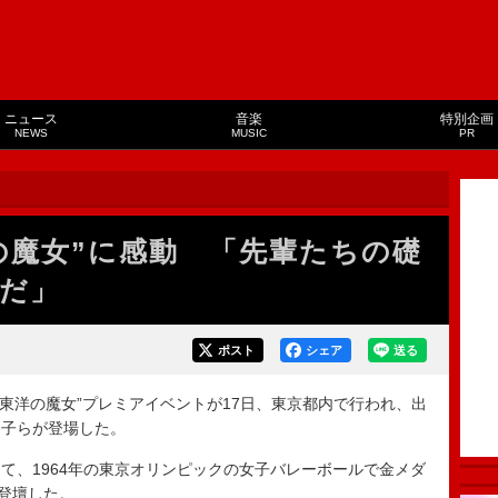
ニュース
音楽
特別企画
NEWS
MUSIC
PR
の魔女”に感動 「先輩たちの礎
だ」
ポスト
シェア
送る
の“東洋の魔女”プレミアイベントが17日、東京都内で行われ、出
ろ子らが登場した。
、1964年の東京オリンピックの女子バレーボールで金メダ
も登壇した。