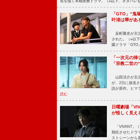
長を描く本格医療ドラマ。（※以下、ネタバレ
「GTO」“
叶渚は華があ
反町隆史が主演
された。（※以
園ドラマ「GTO
「一次元の挿
「宗教二世の
山田涼介が主演
が、2日に放送
説が原作。ヒマラ
読む
日曜劇場「V
が怪しく見え
「VIVANT」
熱狂させたドラ
ストシーンから直