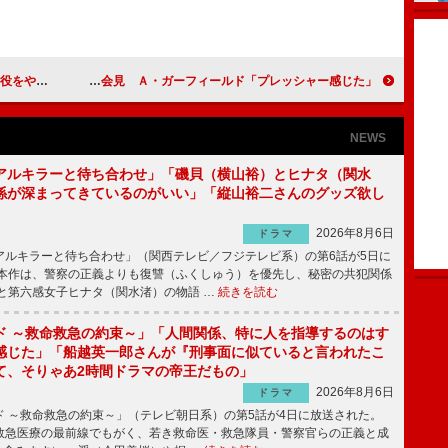
おけば…」
新生スパイダーマン＆ヒロイン来日会見 Ａ・ガーフィールド「プレッシャー感じた」
NEWS
アルキラーと待ち合わせ」「磯貝（横山裕）とヒナタ（関水
係が深まってきているのがいい」「縦山裕二さんのグッズ欲し
2026年8月6日
ドラマ
ルキラーと待ち合わせ」（関西テレビ／フジテレビ系）の第6話が5日に
本作は、警察の正義よりも復讐（ふくしゅう）を優先し、秘密の共犯関係
と第六感女子ヒナタ（関水渚）の物語 …
続きを読む
ド ～救命救急の約束～」「人間関係、特に人を指導するのはす
感じた」「船越英一郎さんが『刑事面に似ていると言われたこ
て、そりゃあ2時間ドラマの帝王だもの」
2026年8月6日
ドラマ
 ～救命救急の約束～」（テレビ朝日系）の第5話が4日に放送された。
急医療の最前線でもがく、若き救命医・救急隊員・警察官らの正義と成