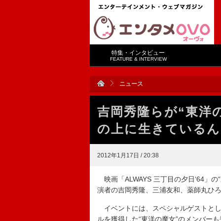
特集・インタビュー
FEATURE & INTERVIEW
ニュース
吉岡秀隆らが“東洋
の上に生きているん
2012年1月17日 / 20:38
映画「ALWAYS 三丁目の夕日‘64」
演者の吉岡秀隆、三浦友和、薬師丸ひ
イベントには、スペシャルゲストとして
ルを獲得した“東洋の魔女”のメンバー