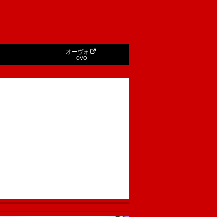
オーヴォ
OVO