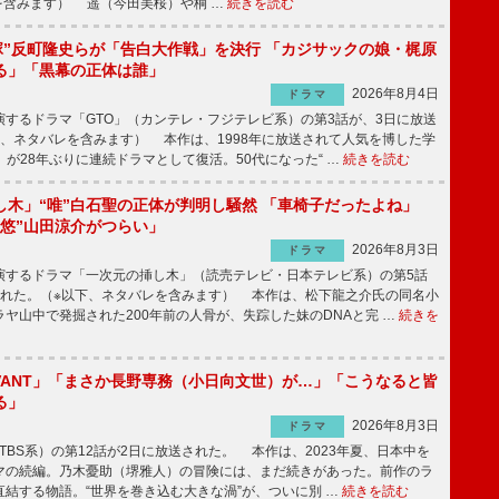
を含みます） 遥（今田美桜）や桐 …
続きを読む
鬼塚”反町隆史らが「告白大作戦」を決行 「カジサックの娘・梶原
る」「黒幕の正体は誰」
2026年8月4日
ドラマ
するドラマ「GTO」（カンテレ・フジテレビ系）の第3話が、3日に放送
下、ネタバレを含みます） 本作は、1998年に放送されて人気を博した学
」が28年ぶりに連続ドラマとして復活。50代になった“ …
続きを読む
し木」“唯”白石聖の正体が判明し騒然 「車椅子だったよね」
“悠”山田涼介がつらい」
2026年8月3日
ドラマ
するドラマ「一次元の挿し木」（読売テレビ・日本テレビ系）の第5話
された。（※以下、ネタバレを含みます） 本作は、松下龍之介氏の同名小
ヤ山中で発掘された200年前の人骨が、失踪した妹のDNAと完 …
続きを
IVANT」「まさか長野専務（小日向文世）が…」「こうなると皆
る」
2026年8月3日
ドラマ
（TBS系）の第12話が2日に放送された。 本作は、2023年夏、日本中を
マの続編。乃木憂助（堺雅人）の冒険には、まだ続きがあった。前作のラ
結する物語。“世界を巻き込む大きな渦”が、ついに別 …
続きを読む