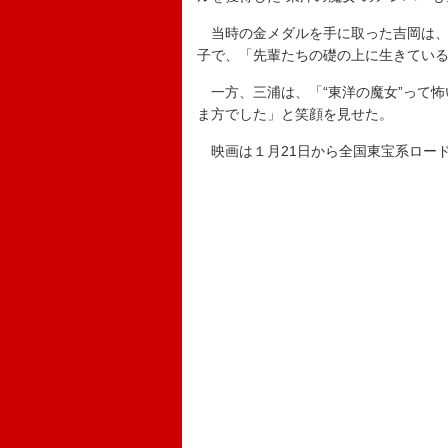
当時の金メダルを手に取った吉岡は、
子で、「先輩たちの礎の上に生きてい
一方、三浦は、「“東洋の魔女”って怖
ま方でした」と笑顔を見せた。
映画は１月21日から全国東宝系ロー