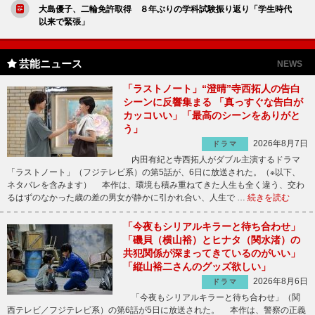
大島優子、二輪免許取得 ８年ぶりの学科試験振り返り「学生時代
以来で緊張」
芸能ニュース
NEWS
「ラストノート」“澄晴”寺西拓人の告白
シーンに反響集まる 「真っすぐな告白が
カッコいい」「最高のシーンをありがと
う」
2026年8月7日
ドラマ
内田有紀と寺西拓人がダブル主演するドラマ
「ラストノート」（フジテレビ系）の第5話が、6日に放送された。（※以下、
ネタバレを含みます） 本作は、環境も積み重ねてきた人生も全く違う、交わ
るはずのなかった歳の差の男女が静かに引かれ合い、人生で …
続きを読む
「今夜もシリアルキラーと待ち合わせ」
「磯貝（横山裕）とヒナタ（関水渚）の
共犯関係が深まってきているのがいい」
「縦山裕二さんのグッズ欲しい」
2026年8月6日
ドラマ
「今夜もシリアルキラーと待ち合わせ」（関
西テレビ／フジテレビ系）の第6話が5日に放送された。 本作は、警察の正義