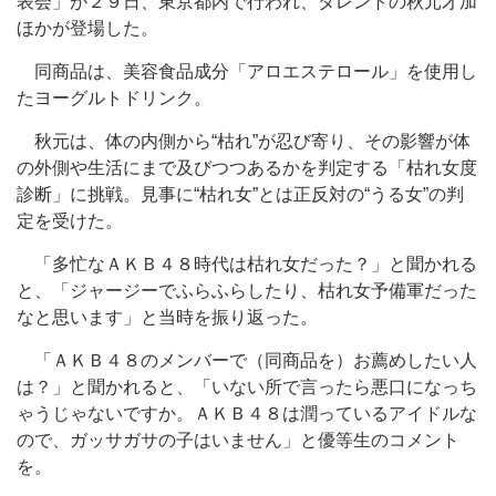
表会」が２９日、東京都内で行われ、タレントの秋元才加
ほかが登場した。
同商品は、美容食品成分「アロエステロール」を使用し
たヨーグルトドリンク。
秋元は、体の内側から“枯れ”が忍び寄り、その影響が体
の外側や生活にまで及びつつあるかを判定する「枯れ女度
診断」に挑戦。見事に“枯れ女”とは正反対の“うる女”の判
定を受けた。
「多忙なＡＫＢ４８時代は枯れ女だった？」と聞かれる
と、「ジャージーでふらふらしたり、枯れ女予備軍だった
なと思います」と当時を振り返った。
「ＡＫＢ４８のメンバーで（同商品を）お薦めしたい人
は？」と聞かれると、「いない所で言ったら悪口になっち
ゃうじゃないですか。ＡＫＢ４８は潤っているアイドルな
ので、ガッサガサの子はいません」と優等生のコメント
を。