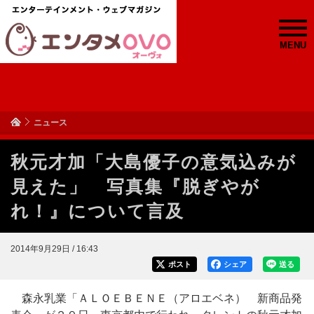
MENU
ニュース
秋元才加「大島優子の意気込みが
見えた」 写真集『脱ぎやが
れ！』について言及
2014年9月29日 / 16:43
ポスト
シェア
送る
森永乳業「ＡＬＯＥＢＥＮＥ（アロエベネ） 新商品発