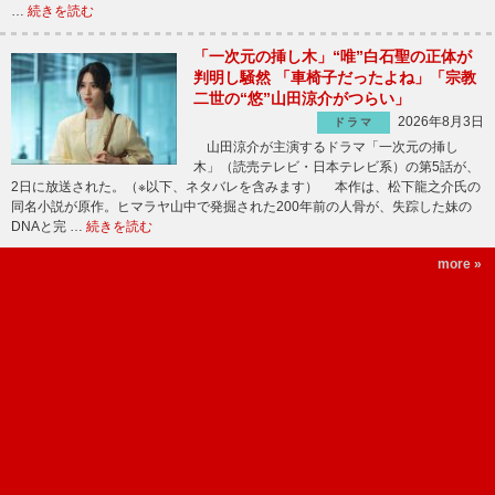
…
続きを読む
「一次元の挿し木」“唯”白石聖の正体が
判明し騒然 「車椅子だったよね」「宗教
二世の“悠”山田涼介がつらい」
2026年8月3日
ドラマ
山田涼介が主演するドラマ「一次元の挿し
木」（読売テレビ・日本テレビ系）の第5話が、
2日に放送された。（※以下、ネタバレを含みます） 本作は、松下龍之介氏の
同名小説が原作。ヒマラヤ山中で発掘された200年前の人骨が、失踪した妹の
DNAと完 …
続きを読む
more »