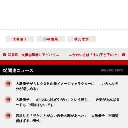
大島優子
小嶋陽菜
秋元才加
武井咲、女優志望者にアドバイス 「いろんなことを吸収して、それをぶつけること」
日本エレキテル連合「雪を溶かして飲んでいた」 素顔のかわいさは「中の下と下の上」
関連ニュース
RELATED NEWS
大島優子がＡＬＯＯＫの新イメージキャラクターに 「いろんな自
分が楽しめる」
大島優子、「心も体も脱ぎやがれ！という感じ」 必要があればヌ
ードも「抵抗はないです」
宮沢りえ「見たことがない自分の顔があった」 大島優子「吉田監
督はずるい男性」