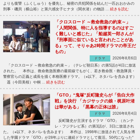
よりも復讐（ふくしゅう）を優先し、秘密の共犯関係を結んだ一匹おおかみの
刑事・磯貝（横山裕）と第六感女子ヒナタ（関水渚）の物語 …
続きを読む
「クロスロード ～救命救急の約束～」
「人間関係、特に人を指導するのはすご
く難しいと感じた」「船越英一郎さんが
『刑事面に似ていると言われたことがあ
る』って、そりゃあ2時間ドラマの帝王だ
もの」
2026年8月6日
ドラマ
「クロスロード ～救命救急の約束～」（テレビ朝日系）の第5話が4日に放送
された。 本作は、救命救急医療の最前線でもがく、若き救命医・救急隊員・
警察官らの正義と成長を描く本格医療ドラマ。（※以下、ネタバレを含みます）
遥（今田美桜）や桐 …
続きを読む
「GTO」“鬼塚”反町隆史らが「告白大作
戦」を決行 「カジサックの娘・梶原叶渚
は華がある」「黒幕の正体は誰」
2026年8月4日
ドラマ
反町隆史が主演するドラマ「GTO」（カンテ
レ・フジテレビ系）の第3話が、3日に放送され
た。（※以下、ネタバレを含みます） 本作は、1998年に放送されて人気を博
した学園ドラマ「GTO」が28年ぶりに連続ドラマとして復活。50代になった“