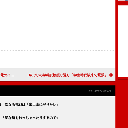
ラクターに
大島優子、二輪免許取得 ８年ぶりの学科試験振り返り「学生時代以来で緊張」
RELATED NEWS
展 次なる挑戦は「富士山に登りたい」
 「変な所を触っちゃったりするので」