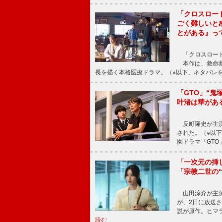
「クロスロー
ごく難しいと
とがある』っ
「クロスロード
本作は、救命救
長を描く本格医療ドラマ。（※以下、ネタバレ
「GTO」“
叶渚は華があ
反町隆史が主演
された。（※以
園ドラマ「GTO
「一次元の挿
「宗教二世の
山田涼介が主演
が、2日に放送
説が原作。ヒマラ
読む