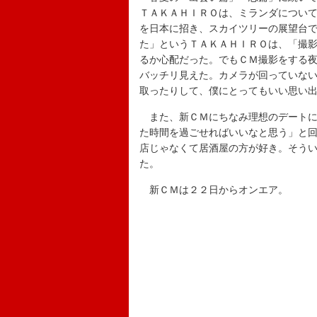
ＴＡＫＡＨＩＲＯは、ミランダについ
を日本に招き、スカイツリーの展望台
た」というＴＡＫＡＨＩＲＯは、「撮
るか心配だった。でもＣＭ撮影をする
バッチリ見えた。カメラが回っていな
取ったりして、僕にとってもいい思い
また、新ＣＭにちなみ理想のデートに
た時間を過ごせればいいなと思う」と
店じゃなくて居酒屋の方が好き。そう
た。
新ＣＭは２２日からオンエア。