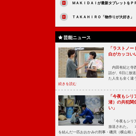
ＭＡＫＩＤＡＩが最新タブレットをＰ
ＴＡＫＡＨＩＲＯ「物作りが大好き」
芸能ニュース
「ラストノー
白がカッコい
内田有紀と寺西
話が、6日に放
た人生も全く違
続きを読む
「今夜もシリ
渚）の共犯関
い」
「今夜もシリア
放送された。 
を結んだ一匹おおかみの刑事・磯貝（横山裕）