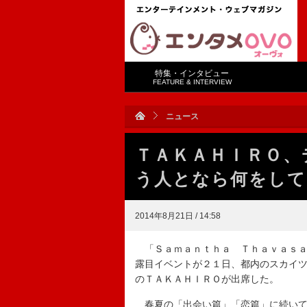
特集・インタビュー
FEATURE & INTERVIEW
ニュース
ＴＡＫＡＨＩＲＯ、
う人となら何をして
2014年8月21日 / 14:58
「Ｓａｍａｎｔｈａ Ｔｈａｖａｓａ
露目イベントが２１日、都内のスカイ
のＴＡＫＡＨＩＲＯが出席した。
春夏の「出会い篇」「恋篇」に続いて