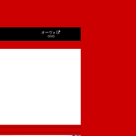
オーヴォ
OVO