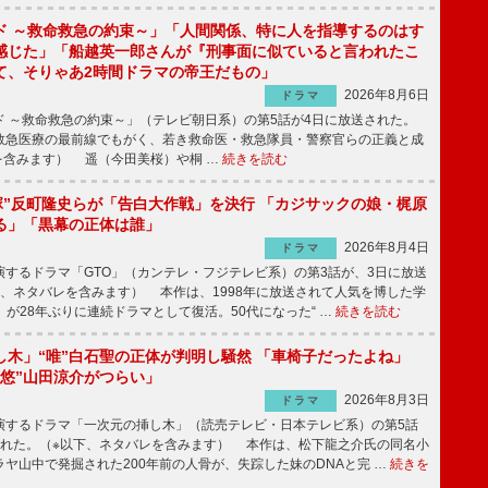
ド ～救命救急の約束～」「人間関係、特に人を指導するのはす
感じた」「船越英一郎さんが『刑事面に似ていると言われたこ
て、そりゃあ2時間ドラマの帝王だもの」
2026年8月6日
ドラマ
 ～救命救急の約束～」（テレビ朝日系）の第5話が4日に放送された。
急医療の最前線でもがく、若き救命医・救急隊員・警察官らの正義と成
を含みます） 遥（今田美桜）や桐 …
続きを読む
鬼塚”反町隆史らが「告白大作戦」を決行 「カジサックの娘・梶原
る」「黒幕の正体は誰」
2026年8月4日
ドラマ
するドラマ「GTO」（カンテレ・フジテレビ系）の第3話が、3日に放送
下、ネタバレを含みます） 本作は、1998年に放送されて人気を博した学
」が28年ぶりに連続ドラマとして復活。50代になった“ …
続きを読む
し木」“唯”白石聖の正体が判明し騒然 「車椅子だったよね」
“悠”山田涼介がつらい」
2026年8月3日
ドラマ
するドラマ「一次元の挿し木」（読売テレビ・日本テレビ系）の第5話
された。（※以下、ネタバレを含みます） 本作は、松下龍之介氏の同名小
ヤ山中で発掘された200年前の人骨が、失踪した妹のDNAと完 …
続きを