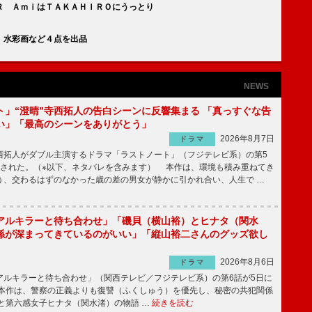
Ｒ ＡｍｉはＴＡＫＡＨＩＲＯにうっとり
 水彩画など４点を出品
NEWS
ト」“澄晴”寺西拓人の告白シーンに反響集まる 「真っすぐな告
い」「最高のシーンをありがとう」
2026年8月7日
ドラマ
拓人がダブル主演するドラマ「ラストノート」（フジテレビ系）の第5
送された。（※以下、ネタバレを含みます） 本作は、環境も積み重ねてき
う、交わるはずのなかった歳の差の男女が静かに引かれ合い、人生で …
アルキラーと待ち合わせ」「磯貝（横山裕）とヒナタ（関水
係が深まってきているのがいい」「縦山裕二さんのグッズ欲し
2026年8月6日
ドラマ
ルキラーと待ち合わせ」（関西テレビ／フジテレビ系）の第6話が5日に
本作は、警察の正義よりも復讐（ふくしゅう）を優先し、秘密の共犯関係
と第六感女子ヒナタ（関水渚）の物語 …
続きを読む