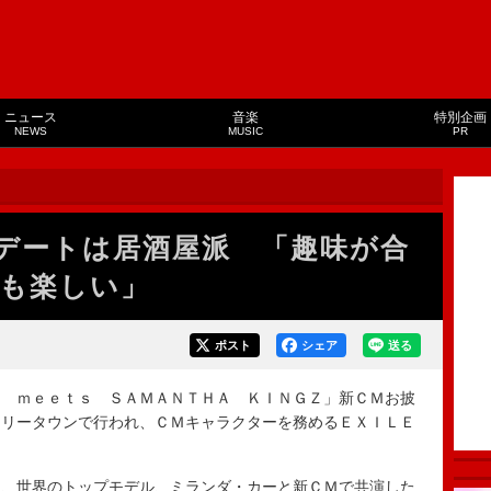
ニュース
音楽
特別企画
NEWS
MUSIC
PR
デートは居酒屋派 「趣味が合
も楽しい」
ポスト
シェア
送る
 ｍｅｅｔｓ ＳＡＭＡＮＴＨＡ ＫＩＮＧＺ」新ＣＭお披
ツリータウンで行われ、ＣＭキャラクターを務めるＥＸＩＬＥ
、世界のトップモデル、ミランダ・カーと新ＣＭで共演した