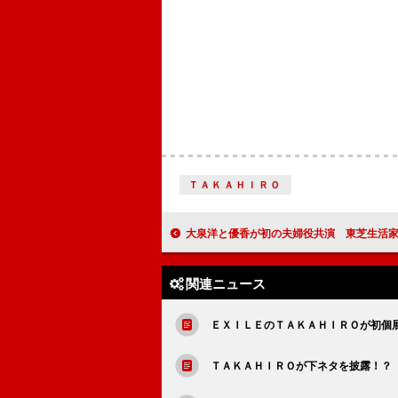
ＴＡＫＡＨＩＲＯ
大泉洋と優香が初の夫婦役共演 東芝生活家電のイメージキャ
関連ニュース
ＥＸＩＬＥのＴＡＫＡＨＩＲＯが初個
ＴＡＫＡＨＩＲＯが下ネタを披露！？