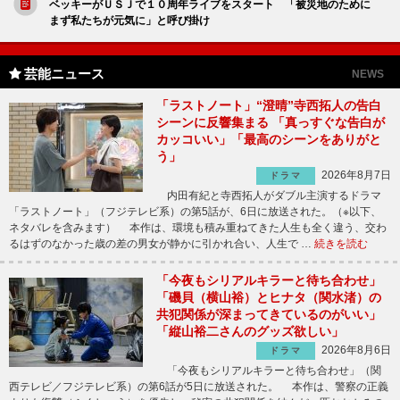
ベッキーがＵＳＪで１０周年ライブをスタート 「被災地のために
まず私たちが元気に」と呼び掛け
芸能ニュース
NEWS
「ラストノート」“澄晴”寺西拓人の告白
シーンに反響集まる 「真っすぐな告白が
カッコいい」「最高のシーンをありがと
う」
2026年8月7日
ドラマ
内田有紀と寺西拓人がダブル主演するドラマ
「ラストノート」（フジテレビ系）の第5話が、6日に放送された。（※以下、
ネタバレを含みます） 本作は、環境も積み重ねてきた人生も全く違う、交わ
るはずのなかった歳の差の男女が静かに引かれ合い、人生で …
続きを読む
「今夜もシリアルキラーと待ち合わせ」
「磯貝（横山裕）とヒナタ（関水渚）の
共犯関係が深まってきているのがいい」
「縦山裕二さんのグッズ欲しい」
2026年8月6日
ドラマ
「今夜もシリアルキラーと待ち合わせ」（関
西テレビ／フジテレビ系）の第6話が5日に放送された。 本作は、警察の正義