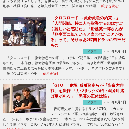
よりも復讐（ふくしゅう）を優先し、秘密の共犯関係を結んだ一匹おおかみの
刑事・磯貝（横山裕）と第六感女子ヒナタ（関水渚）の物語 …
続きを読む
「クロスロード ～救命救急の約束～」
「人間関係、特に人を指導するのはすご
く難しいと感じた」「船越英一郎さんが
『刑事面に似ていると言われたことがあ
る』って、そりゃあ2時間ドラマの帝王だ
もの」
2026年8月6日
ドラマ
「クロスロード ～救命救急の約束～」（テレビ朝日系）の第5話が4日に放送
された。 本作は、救命救急医療の最前線でもがく、若き救命医・救急隊員・
警察官らの正義と成長を描く本格医療ドラマ。（※以下、ネタバレを含みます）
遥（今田美桜）や桐 …
続きを読む
「GTO」“鬼塚”反町隆史らが「告白大作
戦」を決行 「カジサックの娘・梶原叶渚
は華がある」「黒幕の正体は誰」
2026年8月4日
ドラマ
反町隆史が主演するドラマ「GTO」（カンテ
レ・フジテレビ系）の第3話が、3日に放送され
た。（※以下、ネタバレを含みます） 本作は、1998年に放送されて人気を博
した学園ドラマ「GTO」が28年ぶりに連続ドラマとして復活。50代になった“