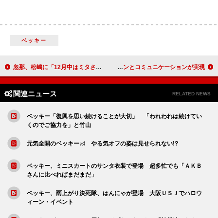
ベッキー
忽那、松嶋に「12月中はミタさんでいて」 華やかに６人そろって晴れ着撮影会
ＡＫＢ篠田「１位のニュースに感動」 世界中のファンとコミュニケーションが実現
関連ニュース
RELATED NEWS
ベッキー「復興を思い続けることが大切」 「われわれは続けてい
くのでご協力を」と竹山
元気全開のベッキー♪♯ やる気オフの姿は見せられない!?
ベッキー、ミニスカートのサンタ衣装で登場 超多忙でも「ＡＫＢ
さんに比べればまだまだ」
ベッキー、雨上がり決死隊、はんにゃが登場 大阪ＵＳＪでハロウ
ィーン・イベント