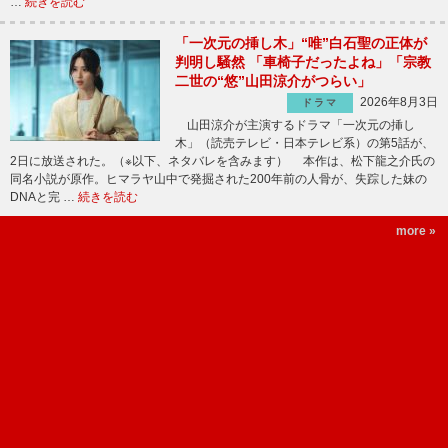
…
続きを読む
「一次元の挿し木」“唯”白石聖の正体が
判明し騒然 「車椅子だったよね」「宗教
二世の“悠”山田涼介がつらい」
2026年8月3日
ドラマ
山田涼介が主演するドラマ「一次元の挿し
木」（読売テレビ・日本テレビ系）の第5話が、
2日に放送された。（※以下、ネタバレを含みます） 本作は、松下龍之介氏の
同名小説が原作。ヒマラヤ山中で発掘された200年前の人骨が、失踪した妹の
DNAと完 …
続きを読む
more »