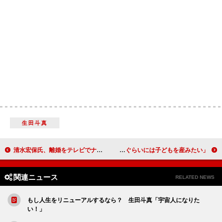
生田斗真
清水宏保氏、離婚をテレビでナマ報告 「仕方なかった…離婚は事実です」
友近、結婚＆子づくり宣言！？ 「来年か再来年ぐらいには子どもを産みたい」
関連ニュース
RELATED NEWS
もし人生をリニューアルするなら？ 生田斗真「宇宙人になりた
い！」