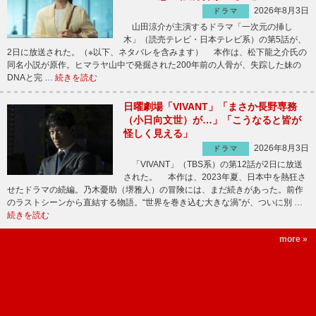
2026年8月3日
ドラマ
山田涼介が主演するドラマ「一次元の挿し
木」（読売テレビ・日本テレビ系）の第5話が、
2日に放送された。（※以下、ネタバレを含みます） 本作は、松下龍之介氏の
同名小説が原作。ヒマラヤ山中で発掘された200年前の人骨が、失踪した妹の
DNAと完 …
続きを読む
日曜劇場「VIVANT」「まさか長野専務
（小日向文世）が…」「こうなると皆が
怪しく見える」
2026年8月3日
ドラマ
「VIVANT」（TBS系）の第12話が2日に放送
された。 本作は、2023年夏、日本中を熱狂さ
せたドラマの続編。乃木憂助（堺雅人）の冒険には、まだ続きがあった。前作
のラストシーンから直結する物語。“世界を巻き込む大きな渦”が、ついに別 …
続きを読む
more »