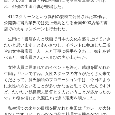
日、本の街、東京・神田神保町にある三省堂書店で行わ
れ、俳優の生田斗真が登場した。
414スクリーンという異例の規模で公開された本作は、
公開前に書店業界では史上最高となる全国4000店舗の書
店での大キャンペーンも行われた。
生田は「書店さんと映画で日本の文化を盛り上げていき
たいと思います」とあいさつし、イベントに参加した三省
堂の女性書店員一人一人と丁寧に握手を交わし、御礼を述
べると、書店員さんから喜びの声が上がった。
女性店員に囲まれてのイベントを終え、感想を聞かれた
生田は「いいですね。女性スタッフの方々がたくさん来て
くださって。源氏物語のプロモーション中は、今日のよう
に女性の方といることが多いかなぁと思っていたんですけ
ど、だいたい鶴橋康夫監督と２人ということが多かったの
で」と役を演じた光源氏とは違う現実を明かした。
私生活での来年の目標を聞かれた生田は「カレーが大好
きなんですけど、なかなか自分で料理する機会がないの