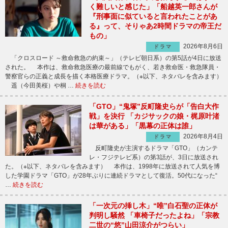
く難しいと感じた」「船越英一郎さんが
『刑事面に似ていると言われたことがあ
る』って、そりゃあ2時間ドラマの帝王だ
もの」
2026年8月6日
ドラマ
「クロスロード ～救命救急の約束～」（テレビ朝日系）の第5話が4日に放送
された。 本作は、救命救急医療の最前線でもがく、若き救命医・救急隊員・
警察官らの正義と成長を描く本格医療ドラマ。（※以下、ネタバレを含みます）
遥（今田美桜）や桐 …
続きを読む
「GTO」“鬼塚”反町隆史らが「告白大作
戦」を決行 「カジサックの娘・梶原叶渚
は華がある」「黒幕の正体は誰」
2026年8月4日
ドラマ
反町隆史が主演するドラマ「GTO」（カンテ
レ・フジテレビ系）の第3話が、3日に放送され
た。（※以下、ネタバレを含みます） 本作は、1998年に放送されて人気を博
した学園ドラマ「GTO」が28年ぶりに連続ドラマとして復活。50代になった“
…
続きを読む
「一次元の挿し木」“唯”白石聖の正体が
判明し騒然 「車椅子だったよね」「宗教
二世の“悠”山田涼介がつらい」