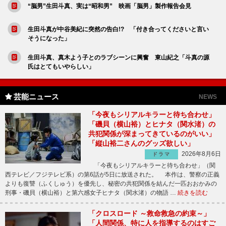
“脳男”生田斗真、実は“昭和男” 映画「脳男」製作報告会見
生田斗真が中谷美紀に突然の告白!? 「付き合ってくださいと言い
そうになった」
生田斗真、真木よう子とのラブシーンに興奮 東山紀之「斗真の源
氏はとてもいやらしい」
芸能ニュース
NEWS
「今夜もシリアルキラーと待ち合わせ」
「磯貝（横山裕）とヒナタ（関水渚）の
共犯関係が深まってきているのがいい」
「縦山裕二さんのグッズ欲しい」
2026年8月6日
ドラマ
「今夜もシリアルキラーと待ち合わせ」（関
西テレビ／フジテレビ系）の第6話が5日に放送された。 本作は、警察の正義
よりも復讐（ふくしゅう）を優先し、秘密の共犯関係を結んだ一匹おおかみの
刑事・磯貝（横山裕）と第六感女子ヒナタ（関水渚）の物語 …
続きを読む
「クロスロード ～救命救急の約束～」
「人間関係、特に人を指導するのはすご