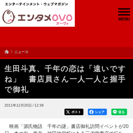
MENU
ニュース
生田斗真、千年の恋は「遠いです
ね」 書店員さん一人一人と握手
で御礼
2011年12月20日 / 12:39
ポスト
シェア
送る
映画「源氏物語 千年の謎」書店御礼訪問イベントが20