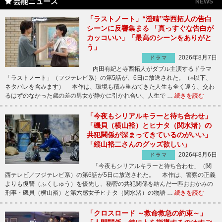
芸能ニュース
NEWS
「ラストノート」“澄晴”寺西拓人の告白
シーンに反響集まる 「真っすぐな告白が
カッコいい」「最高のシーンをありがと
う」
2026年8月7日
ドラマ
内田有紀と寺西拓人がダブル主演するドラマ
「ラストノート」（フジテレビ系）の第5話が、6日に放送された。（※以下、
ネタバレを含みます） 本作は、環境も積み重ねてきた人生も全く違う、交わ
るはずのなかった歳の差の男女が静かに引かれ合い、人生で …
続きを読む
「今夜もシリアルキラーと待ち合わせ」
「磯貝（横山裕）とヒナタ（関水渚）の
共犯関係が深まってきているのがいい」
「縦山裕二さんのグッズ欲しい」
2026年8月6日
ドラマ
「今夜もシリアルキラーと待ち合わせ」（関
西テレビ／フジテレビ系）の第6話が5日に放送された。 本作は、警察の正義
よりも復讐（ふくしゅう）を優先し、秘密の共犯関係を結んだ一匹おおかみの
刑事・磯貝（横山裕）と第六感女子ヒナタ（関水渚）の物語 …
続きを読む
「クロスロード ～救命救急の約束～」