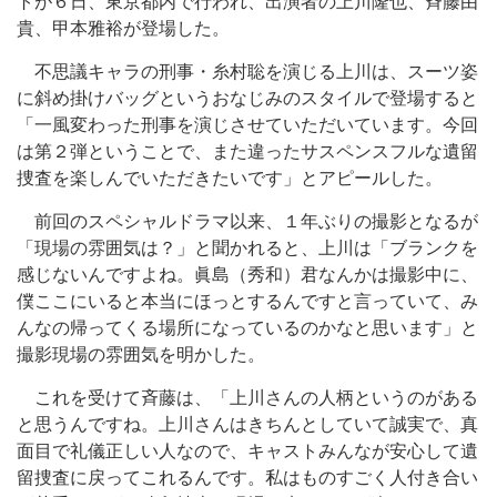
トが６日、東京都内で行われ、出演者の上川隆也、斉藤由
貴、甲本雅裕が登場した。
不思議キャラの刑事・糸村聡を演じる上川は、スーツ姿
に斜め掛けバッグというおなじみのスタイルで登場すると
「一風変わった刑事を演じさせていただいています。今回
は第２弾ということで、また違ったサスペンスフルな遺留
捜査を楽しんでいただきたいです」とアピールした。
前回のスペシャルドラマ以来、１年ぶりの撮影となるが
「現場の雰囲気は？」と聞かれると、上川は「ブランクを
感じないんですよね。眞島（秀和）君なんかは撮影中に、
僕ここにいると本当にほっとするんですと言っていて、み
んなの帰ってくる場所になっているのかなと思います」と
撮影現場の雰囲気を明かした。
これを受けて斉藤は、「上川さんの人柄というのがある
と思うんですね。上川さんはきちんとしていて誠実で、真
面目で礼儀正しい人なので、キャストみんなが安心して遺
留捜査に戻ってこれるんです。私はものすごく人付き合い