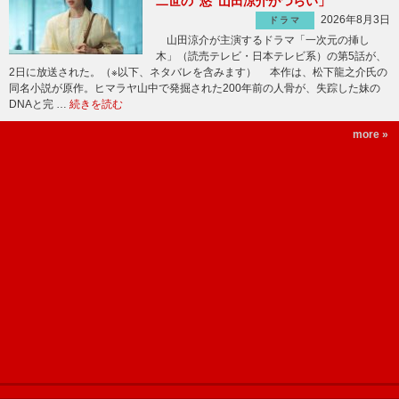
二世の“悠”山田涼介がつらい」
2026年8月3日
ドラマ
山田涼介が主演するドラマ「一次元の挿し
木」（読売テレビ・日本テレビ系）の第5話が、
2日に放送された。（※以下、ネタバレを含みます） 本作は、松下龍之介氏の
同名小説が原作。ヒマラヤ山中で発掘された200年前の人骨が、失踪した妹の
DNAと完 …
続きを読む
more »