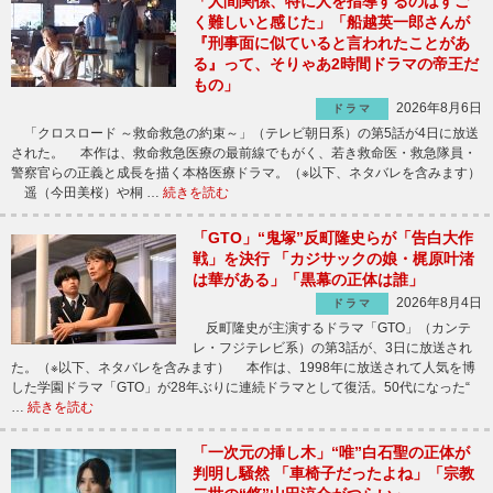
「人間関係、特に人を指導するのはすご
く難しいと感じた」「船越英一郎さんが
『刑事面に似ていると言われたことがあ
る』って、そりゃあ2時間ドラマの帝王だ
もの」
2026年8月6日
ドラマ
「クロスロード ～救命救急の約束～」（テレビ朝日系）の第5話が4日に放送
された。 本作は、救命救急医療の最前線でもがく、若き救命医・救急隊員・
警察官らの正義と成長を描く本格医療ドラマ。（※以下、ネタバレを含みます）
遥（今田美桜）や桐 …
続きを読む
「GTO」“鬼塚”反町隆史らが「告白大作
戦」を決行 「カジサックの娘・梶原叶渚
は華がある」「黒幕の正体は誰」
2026年8月4日
ドラマ
反町隆史が主演するドラマ「GTO」（カンテ
レ・フジテレビ系）の第3話が、3日に放送され
た。（※以下、ネタバレを含みます） 本作は、1998年に放送されて人気を博
した学園ドラマ「GTO」が28年ぶりに連続ドラマとして復活。50代になった“
…
続きを読む
「一次元の挿し木」“唯”白石聖の正体が
判明し騒然 「車椅子だったよね」「宗教