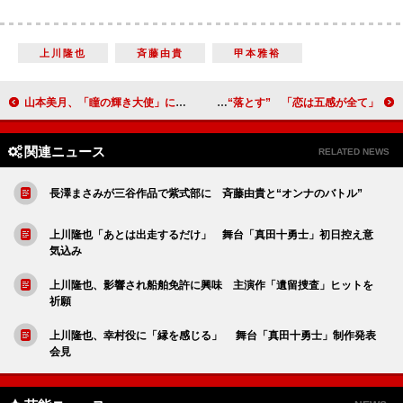
上川隆也
斉藤由貴
甲本雅裕
山本美月、「瞳の輝き大使」に 輝く大きな瞳を褒められ「視野広いのかも？」
ノンスタ井上、相武紗季を“落とす” 「恋は五感が全て」
関連ニュース
RELATED NEWS
長澤まさみが三谷作品で紫式部に 斉藤由貴と“オンナのバトル”
上川隆也「あとは出走するだけ」 舞台「真田十勇士」初日控え意
気込み
上川隆也、影響され船舶免許に興味 主演作「遺留捜査」ヒットを
祈願
上川隆也、幸村役に「縁を感じる」 舞台「真田十勇士」制作発表
会見