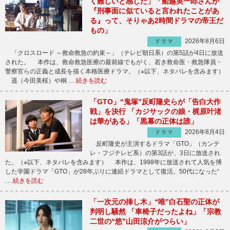
く難しいと感じた」「船越英一郎さんが
『刑事面に似ていると言われたことがあ
る』って、そりゃあ2時間ドラマの帝王だ
もの」
2026年8月6日
ドラマ
「クロスロード ～救命救急の約束～」（テレビ朝日系）の第5話が4日に放送
された。 本作は、救命救急医療の最前線でもがく、若き救命医・救急隊員・
警察官らの正義と成長を描く本格医療ドラマ。（※以下、ネタバレを含みます）
遥（今田美桜）や桐 …
続きを読む
「GTO」“鬼塚”反町隆史らが「告白大作
戦」を決行 「カジサックの娘・梶原叶渚
は華がある」「黒幕の正体は誰」
2026年8月4日
ドラマ
反町隆史が主演するドラマ「GTO」（カンテ
レ・フジテレビ系）の第3話が、3日に放送され
た。（※以下、ネタバレを含みます） 本作は、1998年に放送されて人気を博
した学園ドラマ「GTO」が28年ぶりに連続ドラマとして復活。50代になった“
…
続きを読む
「一次元の挿し木」“唯”白石聖の正体が
判明し騒然 「車椅子だったよね」「宗教
二世の“悠”山田涼介がつらい」