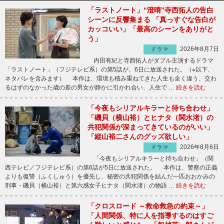
「ラストノート」“澄晴”寺西拓人の告白
シーンに反響集まる 「真っすぐな告白が
カッコいい」「最高のシーンをありがと
う」
2026年8月7日
ドラマ
内田有紀と寺西拓人がダブル主演するドラマ
「ラストノート」（フジテレビ系）の第5話が、6日に放送された。（※以下、
ネタバレを含みます） 本作は、環境も積み重ねてきた人生も全く違う、交わ
るはずのなかった歳の差の男女が静かに引かれ合い、人生で …
続きを読む
「今夜もシリアルキラーと待ち合わせ」
「磯貝（横山裕）とヒナタ（関水渚）の
共犯関係が深まってきているのがいい」
「縦山裕二さんのグッズ欲しい」
2026年8月6日
ドラマ
「今夜もシリアルキラーと待ち合わせ」（関
西テレビ／フジテレビ系）の第6話が5日に放送された。 本作は、警察の正義
よりも復讐（ふくしゅう）を優先し、秘密の共犯関係を結んだ一匹おおかみの
刑事・磯貝（横山裕）と第六感女子ヒナタ（関水渚）の物語 …
続きを読む
「クロスロード ～救命救急の約束～」
「人間関係、特に人を指導するのはすご