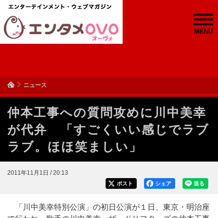
MENU
ニュース
仲本工事への質問攻めに川中美幸
が代弁 「すごくいい感じでラブ
ラブ。ほほ笑ましい」
2011年11月1日 / 20:13
ポスト
シェア
送る
「川中美幸特別公演」の初日公演が１日、東京・明治座