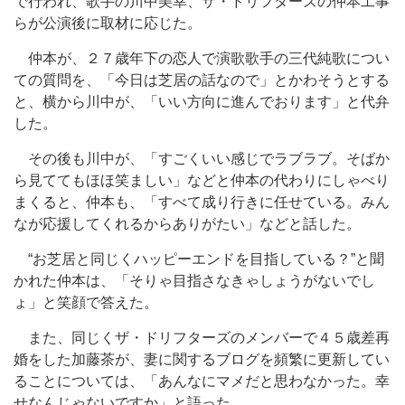
で行われ、歌手の川中美幸、ザ・ドリフターズの仲本工事
らが公演後に取材に応じた。
仲本が、２７歳年下の恋人で演歌歌手の三代純歌につい
ての質問を、「今日は芝居の話なので」とかわそうとする
と、横から川中が、「いい方向に進んでおります」と代弁
した。
その後も川中が、「すごくいい感じでラブラブ。そばか
ら見ててもほほ笑ましい」などと仲本の代わりにしゃべり
まくると、仲本も、「すべて成り行きに任せている。みん
なが応援してくれるからありがたい」などと話した。
“お芝居と同じくハッピーエンドを目指している？”と聞
かれた仲本は、「そりゃ目指さなきゃしょうがないでし
ょ」と笑顔で答えた。
また、同じくザ・ドリフターズのメンバーで４５歳差再
婚をした加藤茶が、妻に関するブログを頻繁に更新してい
ることについては、「あんなにマメだと思わなかった。幸
せなんじゃないですか」と語った。