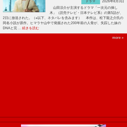
2026年8月3日
ドラマ
山田涼介が主演するドラマ「一次元の挿し
木」（読売テレビ・日本テレビ系）の第5話が、
2日に放送された。（※以下、ネタバレを含みます） 本作は、松下龍之介氏の
同名小説が原作。ヒマラヤ山中で発掘された200年前の人骨が、失踪した妹の
DNAと完 …
続きを読む
more »