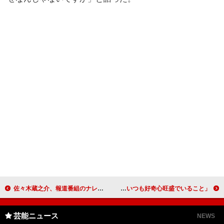
佐々木蔵之介、報道番組のナレーションに挑戦 「勉強というよりは楽しんで見ていただけたら」
真矢みき、“最も輝く４０代女性”に選ばれる 美の秘訣は「いつも好奇心旺盛でいること」
芸能ニュース
NEWS