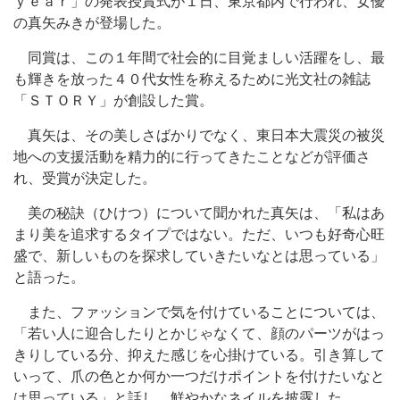
ｙｅａｒ」の発表授賞式が１日、東京都内で行われ、女優
の真矢みきが登場した。
同賞は、この１年間で社会的に目覚ましい活躍をし、最
も輝きを放った４０代女性を称えるために光文社の雑誌
「ＳＴＯＲＹ」が創設した賞。
真矢は、その美しさばかりでなく、東日本大震災の被災
地への支援活動を精力的に行ってきたことなどが評価さ
れ、受賞が決定した。
美の秘訣（ひけつ）について聞かれた真矢は、「私はあ
まり美を追求するタイプではない。ただ、いつも好奇心旺
盛で、新しいものを探求していきたいなとは思っている」
と語った。
また、ファッションで気を付けていることについては、
「若い人に迎合したりとかじゃなくて、顔のパーツがはっ
きりしている分、抑えた感じを心掛けている。引き算して
いって、爪の色とか何か一つだけポイントを付けたいなと
は思っている」と話し、鮮やかなネイルを披露した。