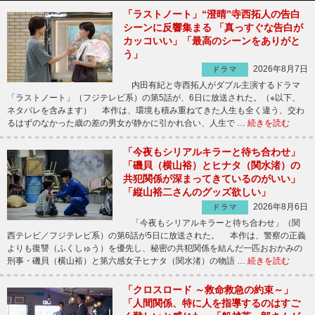
「ラストノート」“澄晴”寺西拓人の告白
シーンに反響集まる 「真っすぐな告白が
カッコいい」「最高のシーンをありがと
う」
2026年8月7日
ドラマ
内田有紀と寺西拓人がダブル主演するドラマ
「ラストノート」（フジテレビ系）の第5話が、6日に放送された。（※以下、
ネタバレを含みます） 本作は、環境も積み重ねてきた人生も全く違う、交わ
るはずのなかった歳の差の男女が静かに引かれ合い、人生で …
続きを読む
「今夜もシリアルキラーと待ち合わせ」
「磯貝（横山裕）とヒナタ（関水渚）の
共犯関係が深まってきているのがいい」
「縦山裕二さんのグッズ欲しい」
2026年8月6日
ドラマ
「今夜もシリアルキラーと待ち合わせ」（関
西テレビ／フジテレビ系）の第6話が5日に放送された。 本作は、警察の正義
よりも復讐（ふくしゅう）を優先し、秘密の共犯関係を結んだ一匹おおかみの
刑事・磯貝（横山裕）と第六感女子ヒナタ（関水渚）の物語 …
続きを読む
「クロスロード ～救命救急の約束～」
「人間関係、特に人を指導するのはすご