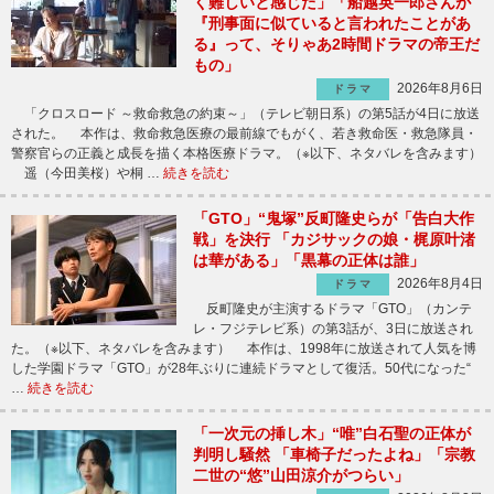
く難しいと感じた」「船越英一郎さんが
『刑事面に似ていると言われたことがあ
る』って、そりゃあ2時間ドラマの帝王だ
もの」
2026年8月6日
ドラマ
「クロスロード ～救命救急の約束～」（テレビ朝日系）の第5話が4日に放送
された。 本作は、救命救急医療の最前線でもがく、若き救命医・救急隊員・
警察官らの正義と成長を描く本格医療ドラマ。（※以下、ネタバレを含みます）
遥（今田美桜）や桐 …
続きを読む
「GTO」“鬼塚”反町隆史らが「告白大作
戦」を決行 「カジサックの娘・梶原叶渚
は華がある」「黒幕の正体は誰」
2026年8月4日
ドラマ
反町隆史が主演するドラマ「GTO」（カンテ
レ・フジテレビ系）の第3話が、3日に放送され
た。（※以下、ネタバレを含みます） 本作は、1998年に放送されて人気を博
した学園ドラマ「GTO」が28年ぶりに連続ドラマとして復活。50代になった“
…
続きを読む
「一次元の挿し木」“唯”白石聖の正体が
判明し騒然 「車椅子だったよね」「宗教
二世の“悠”山田涼介がつらい」