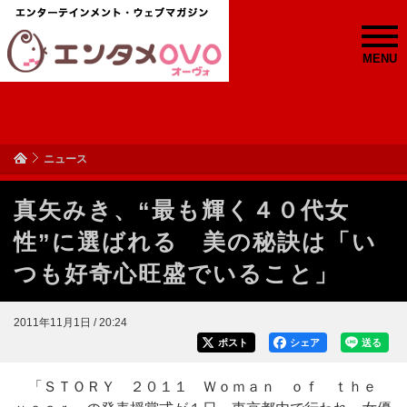
MENU
ニュース
真矢みき、“最も輝く４０代女
性”に選ばれる 美の秘訣は「い
つも好奇心旺盛でいること」
2011年11月1日 / 20:24
ポスト
シェア
送る
「ＳＴＯＲＹ ２０１１ Ｗｏｍａｎ ｏｆ ｔｈｅ