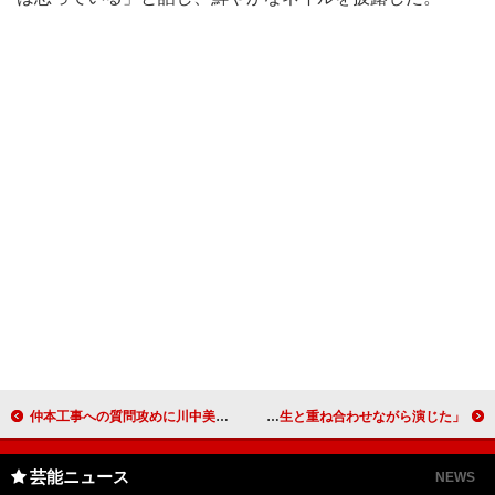
仲本工事への質問攻めに川中美幸が代弁 「すごくいい感じでラブラブ。ほほ笑ましい」
上原多香子が映画初主演！ 「自分の人生と重ね合わせながら演じた」
芸能ニュース
NEWS