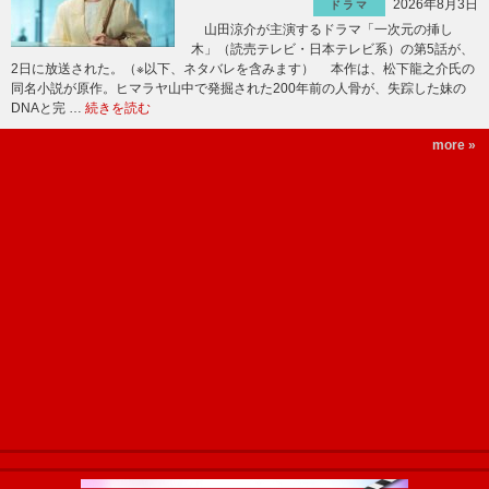
2026年8月3日
ドラマ
山田涼介が主演するドラマ「一次元の挿し
木」（読売テレビ・日本テレビ系）の第5話が、
2日に放送された。（※以下、ネタバレを含みます） 本作は、松下龍之介氏の
同名小説が原作。ヒマラヤ山中で発掘された200年前の人骨が、失踪した妹の
DNAと完 …
続きを読む
more »