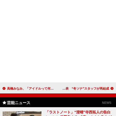
高橋みなみ、「アイドルって何歳までなんだろう」 43歳の生稲晃子、「40すぎまで」と即答
チャン・グンソク主演の新ドラマ発表 “冬ソナ”スタッフが再結成
芸能ニュース
NEWS
「ラストノート」“澄晴”寺西拓人の告白