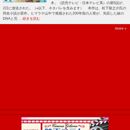
木」（読売テレビ・日本テレビ系）の第5話が、
2日に放送された。（※以下、ネタバレを含みます） 本作は、松下龍之介氏の
同名小説が原作。ヒマラヤ山中で発掘された200年前の人骨が、失踪した妹の
DNAと完 …
続きを読む
more »