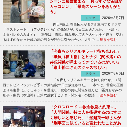
シーンに反響集まる 「真っすぐな告白が
カッコいい」「最高のシーンをありがと
う」
2026年8月7日
ドラマ
内田有紀と寺西拓人がダブル主演するドラマ
「ラストノート」（フジテレビ系）の第5話が、6日に放送された。（※以下、
ネタバレを含みます） 本作は、環境も積み重ねてきた人生も全く違う、交わ
るはずのなかった歳の差の男女が静かに引かれ合い、人生で …
続きを読む
「今夜もシリアルキラーと待ち合わせ」
「磯貝（横山裕）とヒナタ（関水渚）の
共犯関係が深まってきているのがいい」
「縦山裕二さんのグッズ欲しい」
2026年8月6日
ドラマ
「今夜もシリアルキラーと待ち合わせ」（関
西テレビ／フジテレビ系）の第6話が5日に放送された。 本作は、警察の正義
よりも復讐（ふくしゅう）を優先し、秘密の共犯関係を結んだ一匹おおかみの
刑事・磯貝（横山裕）と第六感女子ヒナタ（関水渚）の物語 …
続きを読む
「クロスロード ～救命救急の約束～」
「人間関係、特に人を指導するのはすご
く難しいと感じた」「船越英一郎さんが
『刑事面に似ていると言われたことがあ