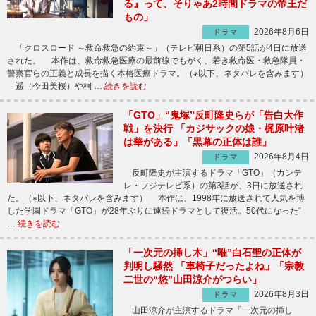
る』って、そりゃあ2時間ドラマの帝王だ
もの」
2026年8月6日
ドラマ
「クロスロード ～救命救急の約束～」（テレビ朝日系）の第5話が4日に放送
された。 本作は、救命救急医療の最前線でもがく、若き救命医・救急隊員・
警察官らの正義と成長を描く本格医療ドラマ。（※以下、ネタバレを含みます）
遥（今田美桜）や桐 …
続きを読む
「GTO」“鬼塚”反町隆史らが「告白大作
戦」を決行 「カジサックの娘・梶原叶渚
は華がある」「黒幕の正体は誰」
2026年8月4日
ドラマ
反町隆史が主演するドラマ「GTO」（カンテ
レ・フジテレビ系）の第3話が、3日に放送され
た。（※以下、ネタバレを含みます） 本作は、1998年に放送されて人気を博
した学園ドラマ「GTO」が28年ぶりに連続ドラマとして復活。50代になった“
…
続きを読む
「一次元の挿し木」“唯”白石聖の正体が
判明し騒然 「車椅子だったよね」「宗教
二世の“悠”山田涼介がつらい」
2026年8月3日
ドラマ
山田涼介が主演するドラマ「一次元の挿し