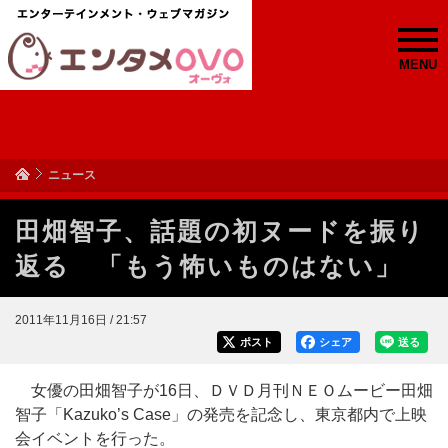
MENU
ニュース
田畑智子、話題の初ヌードを振り
返る 「もう怖いものはない」
2011年11月16日 / 21:57
ポスト
シェア
送る
女優の田畑智子が16日、ＤＶＤ月刊ＮＥＯムービー田畑
智子「Kazuko’s Case」の発売を記念し、東京都内で上映
会イベントを行った。