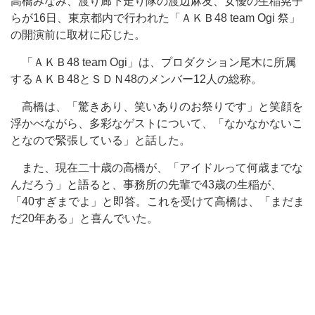
高橋みなみ、渡り廊下走り隊の渡辺麻友、女優の生稲晃子
らが16日、東京都内で行われた「ＡＫＢ48 team Ogi 祭」
の開演前に取材に応じた。
「ＡＫＢ48 team Ogi」は、プロダクション尾木に所属
するＡＫＢ48とＳＤＮ48のメンバー12人の総称。
高橋は、「驚きあり、笑いありのお祭りです」と笑顔を
浮かべながら、多彩なゲストについて、「なかなかないこ
となので緊張している」と話した。
また、現在二十歳の高橋が、「アイドルって何歳までな
んだろう」と語ると、事務所の先輩で43歳の生稲が、
「40すぎまでよ」と即答。これを受けて高橋は、「まだま
だ20年ある」と喜んでいた。