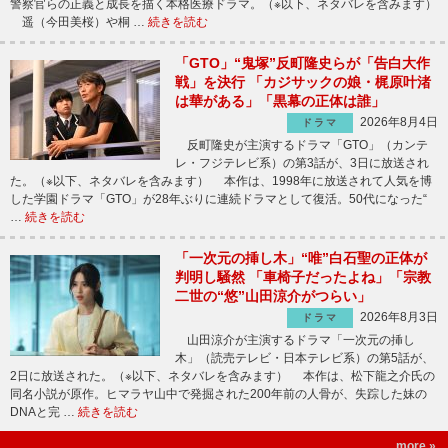
警察官らの正義と成長を描く本格医療ドラマ。（※以下、ネタバレを含みます）
遥（今田美桜）や桐 …
続きを読む
「GTO」“鬼塚”反町隆史らが「告白大作
戦」を決行 「カジサックの娘・梶原叶渚
は華がある」「黒幕の正体は誰」
2026年8月4日
ドラマ
反町隆史が主演するドラマ「GTO」（カンテ
レ・フジテレビ系）の第3話が、3日に放送され
た。（※以下、ネタバレを含みます） 本作は、1998年に放送されて人気を博
した学園ドラマ「GTO」が28年ぶりに連続ドラマとして復活。50代になった“
…
続きを読む
「一次元の挿し木」“唯”白石聖の正体が
判明し騒然 「車椅子だったよね」「宗教
二世の“悠”山田涼介がつらい」
2026年8月3日
ドラマ
山田涼介が主演するドラマ「一次元の挿し
木」（読売テレビ・日本テレビ系）の第5話が、
2日に放送された。（※以下、ネタバレを含みます） 本作は、松下龍之介氏の
同名小説が原作。ヒマラヤ山中で発掘された200年前の人骨が、失踪した妹の
DNAと完 …
続きを読む
more »