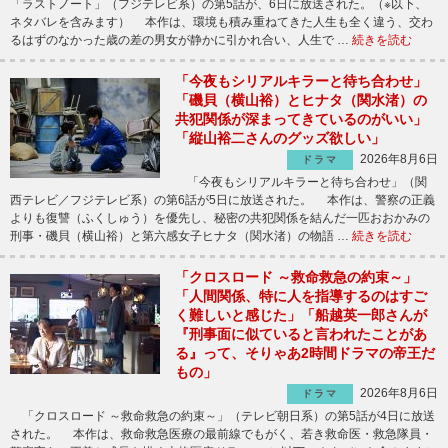
「ラストノート」（フジテレビ系）の第5話が、6日に放送された。（※以下、
ネタバレを含みます） 本作は、環境も積み重ねてきた人生も全く違う、交わ
るはずのなかった歳の差の男女が静かに引かれ合い、人生で …
続きを読む
「今夜もシリアルキラーと待ち合わせ」
「磯貝（横山裕）とヒナタ（関水渚）の
共犯関係が深まってきているのがいい」
「縦山裕二さんのグッズ欲しい」
2026年8月6日
ドラマ
「今夜もシリアルキラーと待ち合わせ」（関
西テレビ／フジテレビ系）の第6話が5日に放送された。 本作は、警察の正義
よりも復讐（ふくしゅう）を優先し、秘密の共犯関係を結んだ一匹おおかみの
刑事・磯貝（横山裕）と第六感女子ヒナタ（関水渚）の物語 …
続きを読む
「クロスロード ～救命救急の約束～」
「人間関係、特に人を指導するのはすご
く難しいと感じた」「船越英一郎さんが
『刑事面に似ていると言われたことがあ
る』って、そりゃあ2時間ドラマの帝王だ
もの」
2026年8月6日
ドラマ
「クロスロード ～救命救急の約束～」（テレビ朝日系）の第5話が4日に放送
された。 本作は、救命救急医療の最前線でもがく、若き救命医・救急隊員・