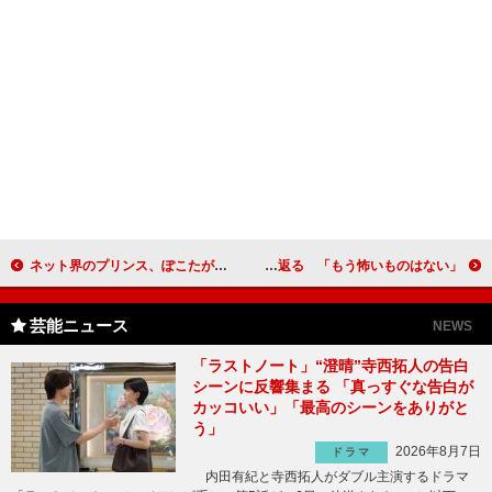
ネット界のプリンス、ぽこたが光源氏を熱演！ 湯澤幸一郎は「紫式部に謝りたい」
田畑智子、話題の初ヌードを振り返る 「もう怖いものはない」
芸能ニュース
NEWS
「ラストノート」“澄晴”寺西拓人の告白
シーンに反響集まる 「真っすぐな告白が
カッコいい」「最高のシーンをありがと
う」
2026年8月7日
ドラマ
内田有紀と寺西拓人がダブル主演するドラマ