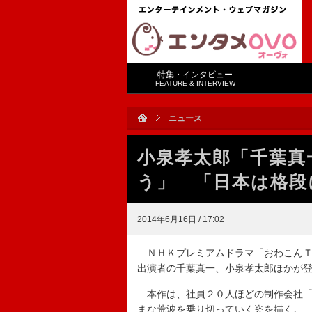
特集・インタビュー
FEATURE & INTERVIEW
ニュース
小泉孝太郎「千葉真
う」 「日本は格段
2014年6月16日 / 17:02
ＮＨＫプレミアムドラマ「おわこんＴ
出演者の千葉真一、小泉孝太郎ほかが
本作は、社員２０人ほどの制作会社「
まな荒波を乗り切っていく姿を描く。