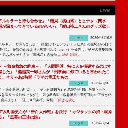
NEWS
アルキラーと待ち合わせ」「磯貝（横山裕）とヒナタ（関水
係が深まってきているのがいい」「縦山裕二さんのグッズ欲し
2026年8月6日
ドラマ
ルキラーと待ち合わせ」（関西テレビ／フジテレビ系）の第6話が5日に
本作は、警察の正義よりも復讐（ふくしゅう）を優先し、秘密の共犯関係
と第六感女子ヒナタ（関水渚）の物語 …
続きを読む
ド ～救命救急の約束～」「人間関係、特に人を指導するのはす
感じた」「船越英一郎さんが『刑事面に似ていると言われたこ
て、そりゃあ2時間ドラマの帝王だもの」
2026年8月6日
ドラマ
 ～救命救急の約束～」（テレビ朝日系）の第5話が4日に放送された。
急医療の最前線でもがく、若き救命医・救急隊員・警察官らの正義と成
を含みます） 遥（今田美桜）や桐 …
続きを読む
鬼塚”反町隆史らが「告白大作戦」を決行 「カジサックの娘・梶原
る」「黒幕の正体は誰」
2026年8月4日
ドラマ