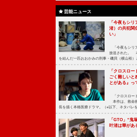
芸能ニュース
「今夜もシリ
渚）の共犯関
い」
「今夜もシリア
放送された。 
を結んだ一匹おおかみの刑事・磯貝（横山裕）
「クロスロー
ごく難しいと
とがある』っ
「クロスロード
本作は、救命救
長を描く本格医療ドラマ。（※以下、ネタバレ
「GTO」“
叶渚は華があ