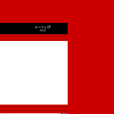
オーヴォ
OVO