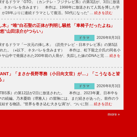
するドラマ「GTO」（カンテレ・フジテレビ系）の第3話が、3日に放送
下、ネタバレを含みます） 本作は、1998年に放送されて人気を博した学
」が28年ぶりに連続ドラマとして復活。50代になった“ …
続きを読む
し木」“唯”白石聖の正体が判明し騒然 「車椅子だったよね」
“悠”山田涼介がつらい」
2026年8月3日
ドラマ
するドラマ「一次元の挿し木」（読売テレビ・日本テレビ系）の第5話
された。（※以下、ネタバレを含みます） 本作は、松下龍之介氏の同名小
ヤ山中で発掘された200年前の人骨が、失踪した妹のDNAと完 …
続きを
IVANT」「まさか長野専務（小日向文世）が…」「こうなると皆
る」
2026年8月3日
ドラマ
（TBS系）の第12話が2日に放送された。 本作は、2023年夏、日本中を
マの続編。乃木憂助（堺雅人）の冒険には、まだ続きがあった。前作のラ
結する物語。“世界を巻き込む大きな渦”が、ついに別 …
続きを読む
more »