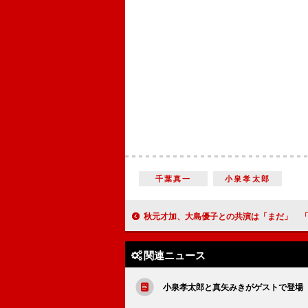
千葉真一
小泉孝太郎
秋元才加、大島優子との共演は「まだ」 「元ＡＫＢと言われるうちは
関連ニュース
小泉孝太郎と真矢みきがゲストで登場