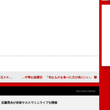
したくない」
西島秀俊、考案の夏野菜冷やし中華お披露目 「旬なものを食べた方が体にいい」
RELATED NEWS
 近藤晃央が赤坂サカスでミニライブを開催