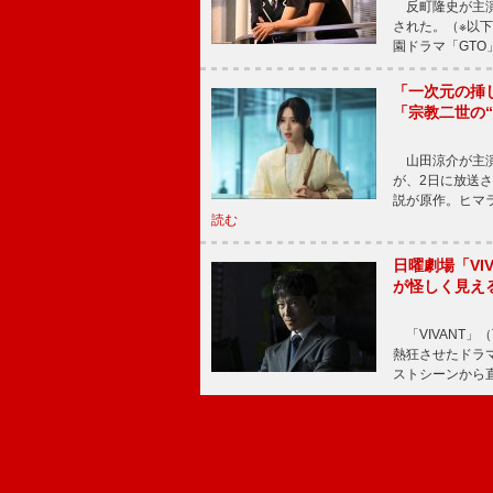
反町隆史が主演
された。（※以
園ドラマ「GTO
「一次元の挿
「宗教二世の
山田涼介が主演
が、2日に放送
説が原作。ヒマラ
読む
日曜劇場「V
が怪しく見え
「VIVANT」
熱狂させたドラ
ストシーンから直