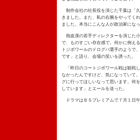
制作会社の社長役を演じた千葉は「久
きました。また、私の右腕をやってく
ました。本当にこんな人が政治家にな
熱血漢の若手ディレクターを演じた小
で、ものすごい存在感で。何かに例え
トジボワールのドログバ選手のようで
です」と語り、会場の笑いを誘った。
「昨日のコートジボワール戦は観戦し
なかったんですけど、気になっていて
グに行ってほしいなって思います。何
しています」とエールを送った。
ドラマはＢＳプレミアムで７月１日午