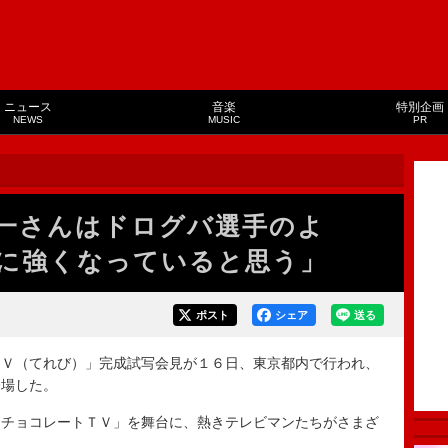
ニュース
音楽
特別企画
NEWS
MUSIC
PR
一さんはドログバ選手のよ
に強くなっていると思う」
ポスト
シェア
送る
Ｖ（てれび）」完成試写会見が１６日、東京都内で行われ、
登場した。
チョコレートＴＶ」を舞台に、熱きテレビマンたちがさまざ