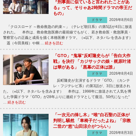
『刑事面に似ていると言われたことがあ
る』って、そりゃあ2時間ドラマの帝王だ
もの」
2026年8月6日
ドラマ
「クロスロード ～救命救急の約束～」（テレビ朝日系）の第5話が4日に放送
された。 本作は、救命救急医療の最前線でもがく、若き救命医・救急隊員・
警察官らの正義と成長を描く本格医療ドラマ。（※以下、ネタバレを含みます）
遥（今田美桜）や桐 …
続きを読む
「GTO」“鬼塚”反町隆史らが「告白大作
戦」を決行 「カジサックの娘・梶原叶渚
は華がある」「黒幕の正体は誰」
2026年8月4日
ドラマ
反町隆史が主演するドラマ「GTO」（カンテ
レ・フジテレビ系）の第3話が、3日に放送され
た。（※以下、ネタバレを含みます） 本作は、1998年に放送されて人気を博
した学園ドラマ「GTO」が28年ぶりに連続ドラマとして復活。50代になった“
…
続きを読む
「一次元の挿し木」“唯”白石聖の正体が
判明し騒然 「車椅子だったよね」「宗教
二世の“悠”山田涼介がつらい」
2026年8月3日
ドラマ