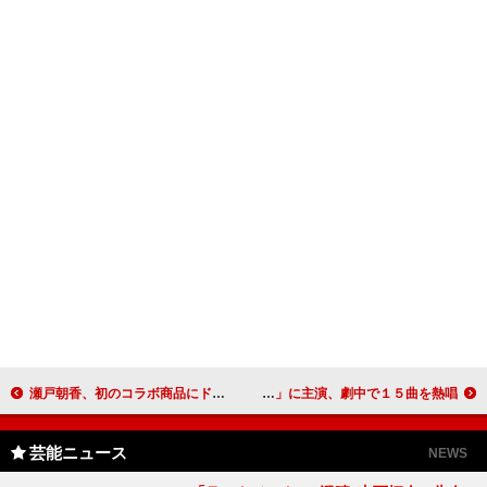
瀬戸朝香、初のコラボ商品にドキドキ 「チャンスがあったらまた」２商品を発表
大竹しのぶ、美形俳優からモテまくり！ 音楽劇「ピアフ」に主演、劇中で１５曲を熱唱
芸能ニュース
NEWS