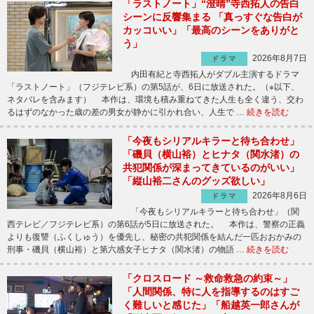
「ラストノート」“澄晴”寺西拓人の告白
シーンに反響集まる 「真っすぐな告白が
カッコいい」「最高のシーンをありがと
う」
2026年8月7日
ドラマ
内田有紀と寺西拓人がダブル主演するドラマ
「ラストノート」（フジテレビ系）の第5話が、6日に放送された。（※以下、
ネタバレを含みます） 本作は、環境も積み重ねてきた人生も全く違う、交わ
るはずのなかった歳の差の男女が静かに引かれ合い、人生で …
続きを読む
「今夜もシリアルキラーと待ち合わせ」
「磯貝（横山裕）とヒナタ（関水渚）の
共犯関係が深まってきているのがいい」
「縦山裕二さんのグッズ欲しい」
2026年8月6日
ドラマ
「今夜もシリアルキラーと待ち合わせ」（関
西テレビ／フジテレビ系）の第6話が5日に放送された。 本作は、警察の正義
よりも復讐（ふくしゅう）を優先し、秘密の共犯関係を結んだ一匹おおかみの
刑事・磯貝（横山裕）と第六感女子ヒナタ（関水渚）の物語 …
続きを読む
「クロスロード ～救命救急の約束～」
「人間関係、特に人を指導するのはすご
く難しいと感じた」「船越英一郎さんが