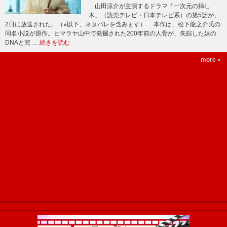
山田涼介が主演するドラマ「一次元の挿し
木」（読売テレビ・日本テレビ系）の第5話が、
2日に放送された。（※以下、ネタバレを含みます） 本作は、松下龍之介氏の
同名小説が原作。ヒマラヤ山中で発掘された200年前の人骨が、失踪した妹の
DNAと完 …
続きを読む
more »