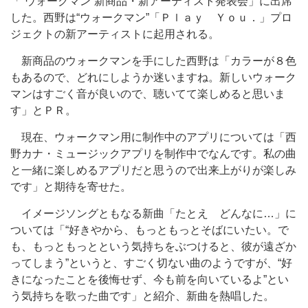
「“ウォークマン”新商品・新アーティスト発表会」に出席
した。西野は“ウォークマン”「Ｐｌａｙ Ｙｏｕ．」プロ
ジェクトの新アーティストに起用される。
新商品のウォークマンを手にした西野は「カラーが８色
もあるので、どれにしようか迷いますね。新しいウォーク
マンはすごく音が良いので、聴いてて楽しめると思いま
す」とＰＲ。
現在、ウォークマン用に制作中のアプリについては「西
野カナ・ミュージックアプリを制作中でなんです。私の曲
と一緒に楽しめるアプリだと思うので出来上がりが楽しみ
です」と期待を寄せた。
イメージソングともなる新曲「たとえ どんなに…」に
ついては「“好きやから、もっともっとそばにいたい。で
も、もっともっとという気持ちをぶつけると、彼が遠ざか
ってしまう”というと、すごく切ない曲のようですが、“好
きになったことを後悔せず、今も前を向いているよ”とい
う気持ちを歌った曲です」と紹介、新曲を熱唱した。