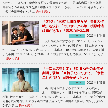
された。 本作は、救命救急医療の最前線でもがく、若き救命医・救急隊員・
警察官らの正義と成長を描く本格医療ドラマ。（※以下、ネタバレを含みます）
遥（今田美桜）や桐 …
続きを読む
「GTO」“鬼塚”反町隆史らが「告白大作
戦」を決行 「カジサックの娘・梶原叶渚
は華がある」「黒幕の正体は誰」
2026年8月4日
ドラマ
反町隆史が主演するドラマ「GTO」（カンテ
レ・フジテレビ系）の第3話が、3日に放送され
た。（※以下、ネタバレを含みます） 本作は、1998年に放送されて人気を博
した学園ドラマ「GTO」が28年ぶりに連続ドラマとして復活。50代になった“
…
続きを読む
「一次元の挿し木」“唯”白石聖の正体が
判明し騒然 「車椅子だったよね」「宗教
二世の“悠”山田涼介がつらい」
2026年8月3日
ドラマ
山田涼介が主演するドラマ「一次元の挿し
木」（読売テレビ・日本テレビ系）の第5話が、
2日に放送された。（※以下、ネタバレを含みます） 本作は、松下龍之介氏の
同名小説が原作。ヒマラヤ山中で発掘された200年前の人骨が、失踪した妹の
DNAと完 …
続きを読む