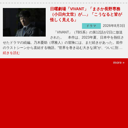
日曜劇場「VIVANT」「まさか長野専務
（小日向文世）が…」「こうなると皆が
怪しく見える」
2026年8月3日
ドラマ
「VIVANT」（TBS系）の第12話が2日に放送
された。 本作は、2023年夏、日本中を熱狂さ
せたドラマの続編。乃木憂助（堺雅人）の冒険には、まだ続きがあった。前作
のラストシーンから直結する物語。“世界を巻き込む大きな渦”が、ついに別 …
続きを読む
more »