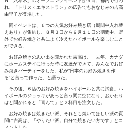
Ｎ 六本木」のオープニングイベントが３日、都内で行わ
れ、「トリス＜エキストラ＞」の広告でもおなじみの吉高
由里子が登場した。
同イベントは、６つの人気お好み焼き店（期間中入れ替
えあり）が集結し、８月３日から９月１１日の期間中、野
外でお好み焼きと共によく冷えたハイボールを楽しむこと
ができる。
お好み焼きの思い出を聞かれた吉高は、「去年、カナダ
にホームステイに行った時に友達ができて、みんなでお好
み焼きパーティーをした。私が“日本のお好み焼きを作
る”と言って作った」と語った。
その後、６店のお好み焼きをハイボールと共に試食。ハ
イボールのジョッキがあっと言う間に空になり、おかわり
はと聞かれると「喜んで」と２杯目を注文した。
お好み焼きは焼きたい派、それとも焼いてほしい派の質
問に吉高は、「やりたい派。自分で焼きたい方です」とコ
メントした。