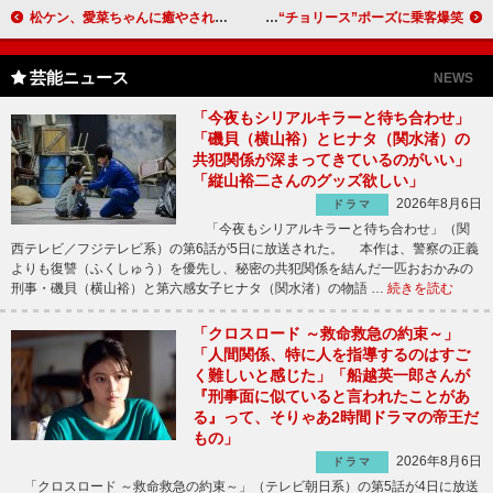
松ケン、愛菜ちゃんに癒やされメロメロ 共演映画は「二人の思い出アルバム」
木下優樹菜が一日駅長に就任！ 敬礼ではなく“チョリース”ポーズに乗客爆笑
芸能ニュース
NEWS
「今夜もシリアルキラーと待ち合わせ」
「磯貝（横山裕）とヒナタ（関水渚）の
共犯関係が深まってきているのがいい」
「縦山裕二さんのグッズ欲しい」
2026年8月6日
ドラマ
「今夜もシリアルキラーと待ち合わせ」（関
西テレビ／フジテレビ系）の第6話が5日に放送された。 本作は、警察の正義
よりも復讐（ふくしゅう）を優先し、秘密の共犯関係を結んだ一匹おおかみの
刑事・磯貝（横山裕）と第六感女子ヒナタ（関水渚）の物語 …
続きを読む
「クロスロード ～救命救急の約束～」
「人間関係、特に人を指導するのはすご
く難しいと感じた」「船越英一郎さんが
『刑事面に似ていると言われたことがあ
る』って、そりゃあ2時間ドラマの帝王だ
もの」
2026年8月6日
ドラマ
「クロスロード ～救命救急の約束～」（テレビ朝日系）の第5話が4日に放送