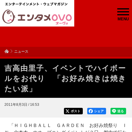
MENU
ニュース
吉高由里子、イベントでハイボー
ルをお代り 「お好み焼きは焼き
たい派」
2011年8月3日 / 16:53
ポスト
シェア
送る
「ＨＩＧＨＢＡＬＬ ＧＡＲＤＥＮ お好み焼祭り Ｉ