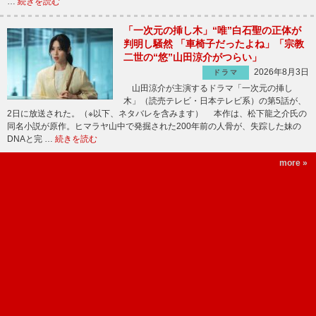
…
続きを読む
「一次元の挿し木」“唯”白石聖の正体が
判明し騒然 「車椅子だったよね」「宗教
二世の“悠”山田涼介がつらい」
2026年8月3日
ドラマ
山田涼介が主演するドラマ「一次元の挿し
木」（読売テレビ・日本テレビ系）の第5話が、
2日に放送された。（※以下、ネタバレを含みます） 本作は、松下龍之介氏の
同名小説が原作。ヒマラヤ山中で発掘された200年前の人骨が、失踪した妹の
DNAと完 …
続きを読む
more »