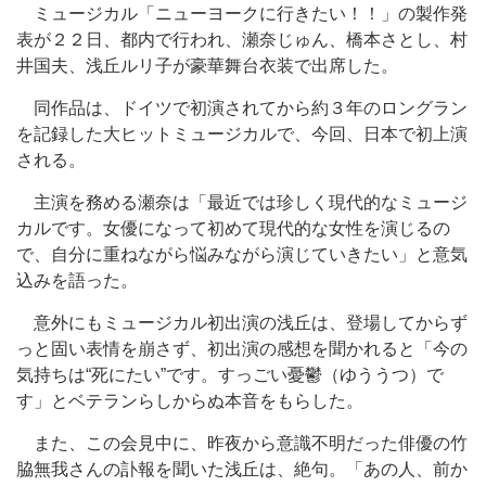
ミュージカル「ニューヨークに行きたい！！」の製作発
表が２２日、都内で行われ、瀬奈じゅん、橋本さとし、村
井国夫、浅丘ルリ子が豪華舞台衣装で出席した。
同作品は、ドイツで初演されてから約３年のロングラン
を記録した大ヒットミュージカルで、今回、日本で初上演
される。
主演を務める瀬奈は「最近では珍しく現代的なミュージ
カルです。女優になって初めて現代的な女性を演じるの
で、自分に重ねながら悩みながら演じていきたい」と意気
込みを語った。
意外にもミュージカル初出演の浅丘は、登場してからず
っと固い表情を崩さず、初出演の感想を聞かれると「今の
気持ちは“死にたい”です。すっごい憂鬱（ゆううつ）で
す」とベテランらしからぬ本音をもらした。
また、この会見中に、昨夜から意識不明だった俳優の竹
脇無我さんの訃報を聞いた浅丘は、絶句。「あの人、前か