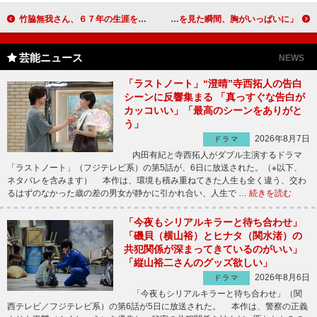
竹脇無我さん、６７年の生涯を閉じる 知的でクールな二枚目俳優を演じ続けた
ＦＴＩＳＬＡＮＤがソウルで２日間のコンサート 「満席の客席を見た瞬間、胸がいっぱいに」
芸能ニュース
NEWS
「ラストノート」“澄晴”寺西拓人の告白
シーンに反響集まる 「真っすぐな告白が
カッコいい」「最高のシーンをありがと
う」
2026年8月7日
ドラマ
内田有紀と寺西拓人がダブル主演するドラマ
「ラストノート」（フジテレビ系）の第5話が、6日に放送された。（※以下、
ネタバレを含みます） 本作は、環境も積み重ねてきた人生も全く違う、交わ
るはずのなかった歳の差の男女が静かに引かれ合い、人生で …
続きを読む
「今夜もシリアルキラーと待ち合わせ」
「磯貝（横山裕）とヒナタ（関水渚）の
共犯関係が深まってきているのがいい」
「縦山裕二さんのグッズ欲しい」
2026年8月6日
ドラマ
「今夜もシリアルキラーと待ち合わせ」（関
西テレビ／フジテレビ系）の第6話が5日に放送された。 本作は、警察の正義