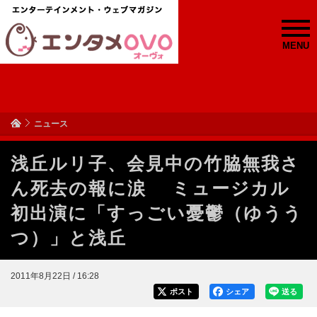
MENU
ニュース
浅丘ルリ子、会見中の竹脇無我さ
ん死去の報に涙 ミュージカル
初出演に「すっごい憂鬱（ゆうう
つ）」と浅丘
2011年8月22日 / 16:28
ポスト
シェア
送る