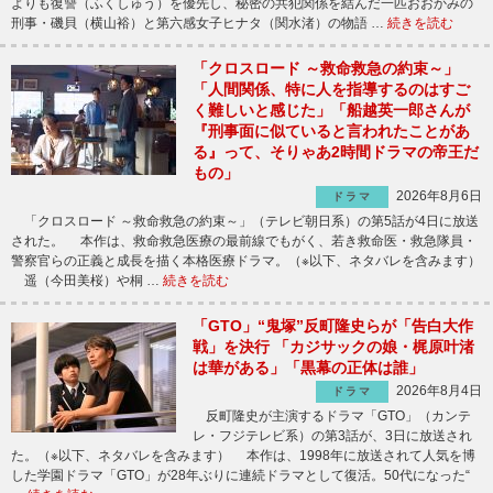
よりも復讐（ふくしゅう）を優先し、秘密の共犯関係を結んだ一匹おおかみの
刑事・磯貝（横山裕）と第六感女子ヒナタ（関水渚）の物語 …
続きを読む
「クロスロード ～救命救急の約束～」
「人間関係、特に人を指導するのはすご
く難しいと感じた」「船越英一郎さんが
『刑事面に似ていると言われたことがあ
る』って、そりゃあ2時間ドラマの帝王だ
もの」
2026年8月6日
ドラマ
「クロスロード ～救命救急の約束～」（テレビ朝日系）の第5話が4日に放送
された。 本作は、救命救急医療の最前線でもがく、若き救命医・救急隊員・
警察官らの正義と成長を描く本格医療ドラマ。（※以下、ネタバレを含みます）
遥（今田美桜）や桐 …
続きを読む
「GTO」“鬼塚”反町隆史らが「告白大作
戦」を決行 「カジサックの娘・梶原叶渚
は華がある」「黒幕の正体は誰」
2026年8月4日
ドラマ
反町隆史が主演するドラマ「GTO」（カンテ
レ・フジテレビ系）の第3話が、3日に放送され
た。（※以下、ネタバレを含みます） 本作は、1998年に放送されて人気を博
した学園ドラマ「GTO」が28年ぶりに連続ドラマとして復活。50代になった“