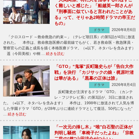
く難しいと感じた」「船越英一郎さんが
『刑事面に似ていると言われたことがあ
る』って、そりゃあ2時間ドラマの帝王だ
もの」
2026年8月6日
ドラマ
「クロスロード ～救命救急の約束～」（テレビ朝日系）の第5話が4日に放送
された。 本作は、救命救急医療の最前線でもがく、若き救命医・救急隊員・
警察官らの正義と成長を描く本格医療ドラマ。（※以下、ネタバレを含みます）
遥（今田美桜）や桐 …
続きを読む
「GTO」“鬼塚”反町隆史らが「告白大作
戦」を決行 「カジサックの娘・梶原叶渚
は華がある」「黒幕の正体は誰」
2026年8月4日
ドラマ
反町隆史が主演するドラマ「GTO」（カンテ
レ・フジテレビ系）の第3話が、3日に放送され
た。（※以下、ネタバレを含みます） 本作は、1998年に放送されて人気を博
した学園ドラマ「GTO」が28年ぶりに連続ドラマとして復活。50代になった“
…
続きを読む
「一次元の挿し木」“唯”白石聖の正体が
判明し騒然 「車椅子だったよね」「宗教
二世の“悠”山田涼介がつらい」