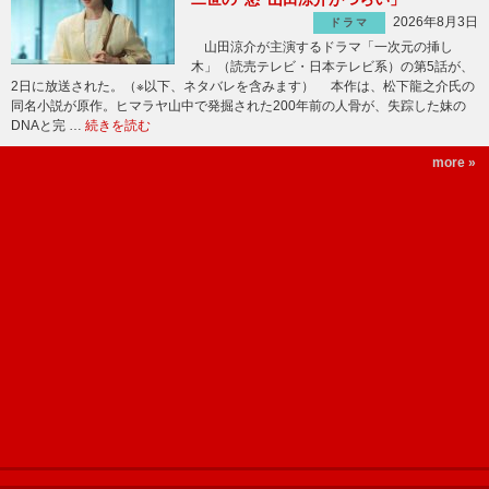
2026年8月3日
ドラマ
山田涼介が主演するドラマ「一次元の挿し
木」（読売テレビ・日本テレビ系）の第5話が、
2日に放送された。（※以下、ネタバレを含みます） 本作は、松下龍之介氏の
同名小説が原作。ヒマラヤ山中で発掘された200年前の人骨が、失踪した妹の
DNAと完 …
続きを読む
more »