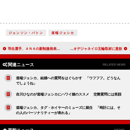
ジェンソン・バトン
道端ジェシカ
羽生選手、ＡＮＡの新制服発表会に出席 「共通点は努力して変化し続けるところ」
要潤、名前入りのウイスキーを贈られ「２文字で良かった」 平井理央、リオデジャネイロ五輪取材に意欲
関連ニュース
RELATED NEWS
道端ジェシカ、結婚への質問をはぐらかす 「ウフフフ。どうなん
でしょうね」
吉川ひなのが道端ジェシカにハワイ婚のススメ 交際質問には笑顔
道端ジェシカ、タグ・ホイヤーのミューズに就任 「時計には、そ
の人のパーソナリティーが表れる」