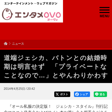
MENU
ニュース
道端ジェシカ、バトンとの結婚時
期は明言せず 「プライベートな
ことなので…」とやんわりかわす
2014年4月25日 / 20:42
ポスト
シェア
送る
『オール私服の決定版！ ジェシカ・スタイル』刊行記