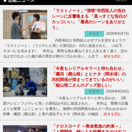
芸能ニュース
NEWS
「ラストノート」“澄晴”寺西拓人の告白
シーンに反響集まる 「真っすぐな告白が
カッコいい」「最高のシーンをありがと
う」
2026年8月7日
ドラマ
内田有紀と寺西拓人がダブル主演するドラマ
「ラストノート」（フジテレビ系）の第5話が、6日に放送された。（※以下、
ネタバレを含みます） 本作は、環境も積み重ねてきた人生も全く違う、交わ
るはずのなかった歳の差の男女が静かに引かれ合い、人生で …
続きを読む
「今夜もシリアルキラーと待ち合わせ」
「磯貝（横山裕）とヒナタ（関水渚）の
共犯関係が深まってきているのがいい」
「縦山裕二さんのグッズ欲しい」
2026年8月6日
ドラマ
「今夜もシリアルキラーと待ち合わせ」（関
西テレビ／フジテレビ系）の第6話が5日に放送された。 本作は、警察の正義
よりも復讐（ふくしゅう）を優先し、秘密の共犯関係を結んだ一匹おおかみの
刑事・磯貝（横山裕）と第六感女子ヒナタ（関水渚）の物語 …
続きを読む
「クロスロード ～救命救急の約束～」
「人間関係、特に人を指導するのはすご