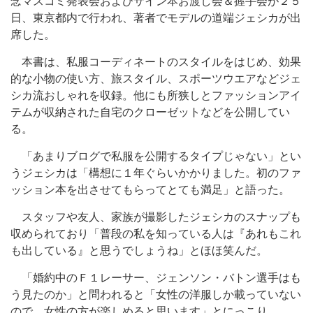
念マスコミ発表会およびサイン本お渡し会＆握手会が２５
日、東京都内で行われ、著者でモデルの道端ジェシカが出
席した。
本書は、私服コーディネートのスタイルをはじめ、効果
的な小物の使い方、旅スタイル、スポーツウエアなどジェ
シカ流おしゃれを収録。他にも所狭しとファッションアイ
テムが収納された自宅のクローゼットなどを公開してい
る。
「あまりブログで私服を公開するタイプじゃない」とい
うジェシカは「構想に１年ぐらいかかりました。初のファ
ッション本を出させてもらってとても満足」と語った。
スタッフや友人、家族が撮影したジェシカのスナップも
収められており「普段の私を知っている人は『あれもこれ
も出している』と思うでしょうね」とほほ笑んだ。
「婚約中のＦ１レーサー、ジェンソン・バトン選手はも
う見たのか」と問われると「女性の洋服しか載っていない
ので、女性の方が楽しめると思います」とにっこり。