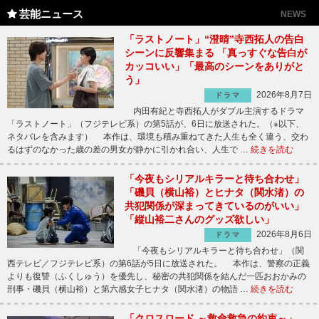
芸能ニュース
NEWS
「ラストノート」“澄晴”寺西拓人の告白
シーンに反響集まる 「真っすぐな告白が
カッコいい」「最高のシーンをありがと
う」
2026年8月7日
ドラマ
内田有紀と寺西拓人がダブル主演するドラマ
「ラストノート」（フジテレビ系）の第5話が、6日に放送された。（※以下、
ネタバレを含みます） 本作は、環境も積み重ねてきた人生も全く違う、交わ
るはずのなかった歳の差の男女が静かに引かれ合い、人生で …
続きを読む
「今夜もシリアルキラーと待ち合わせ」
「磯貝（横山裕）とヒナタ（関水渚）の
共犯関係が深まってきているのがいい」
「縦山裕二さんのグッズ欲しい」
2026年8月6日
ドラマ
「今夜もシリアルキラーと待ち合わせ」（関
西テレビ／フジテレビ系）の第6話が5日に放送された。 本作は、警察の正義
よりも復讐（ふくしゅう）を優先し、秘密の共犯関係を結んだ一匹おおかみの
刑事・磯貝（横山裕）と第六感女子ヒナタ（関水渚）の物語 …
続きを読む
「クロスロード ～救命救急の約束～」