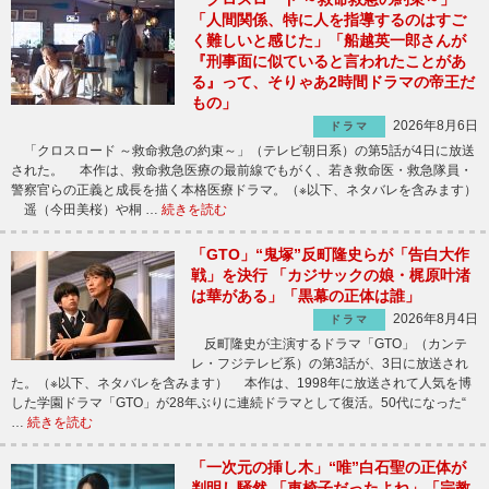
「人間関係、特に人を指導するのはすご
く難しいと感じた」「船越英一郎さんが
『刑事面に似ていると言われたことがあ
る』って、そりゃあ2時間ドラマの帝王だ
もの」
2026年8月6日
ドラマ
「クロスロード ～救命救急の約束～」（テレビ朝日系）の第5話が4日に放送
された。 本作は、救命救急医療の最前線でもがく、若き救命医・救急隊員・
警察官らの正義と成長を描く本格医療ドラマ。（※以下、ネタバレを含みます）
遥（今田美桜）や桐 …
続きを読む
「GTO」“鬼塚”反町隆史らが「告白大作
戦」を決行 「カジサックの娘・梶原叶渚
は華がある」「黒幕の正体は誰」
2026年8月4日
ドラマ
反町隆史が主演するドラマ「GTO」（カンテ
レ・フジテレビ系）の第3話が、3日に放送され
た。（※以下、ネタバレを含みます） 本作は、1998年に放送されて人気を博
した学園ドラマ「GTO」が28年ぶりに連続ドラマとして復活。50代になった“
…
続きを読む
「一次元の挿し木」“唯”白石聖の正体が
判明し騒然 「車椅子だったよね」「宗教