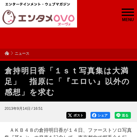
MENU
ニュース
倉持明日香「１ｓｔ写真集は大満
足」 指原に「『エロい』以外の
感想」を求む
2013年9月14日 / 16:51
ポスト
シェア
送る
ＡＫＢ４８の倉持明日香が１４日、ファーストソロ写真