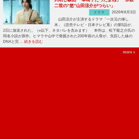
二世の“悠”山田涼介がつらい」
2026年8月3日
ドラマ
山田涼介が主演するドラマ「一次元の挿し
木」（読売テレビ・日本テレビ系）の第5話が、
2日に放送された。（※以下、ネタバレを含みます） 本作は、松下龍之介氏の
同名小説が原作。ヒマラヤ山中で発掘された200年前の人骨が、失踪した妹の
DNAと完 …
続きを読む
more »