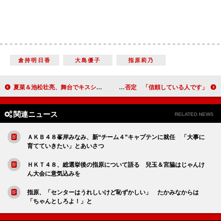
倉持明日香
大島優子
指原莉乃
夏菜＆池松壮亮、舞台でキスシーンも 夏菜「年上の私がしっかりしなきゃ」
安達祐実、カメラマンとの熱愛報道を否定 「信頼している人です」
関連ニュース
RELATED NEWS
ＡＫＢ４８峯岸みなみ、新“チーム４”キャプテンに就任 「大事に
育てていきたい」とあいさつ
ＨＫＴ４８、総選挙後の指原について語る 兒玉＆宮脇はじゃんけ
ん大会に意気込みを
指原、「センターはうれしいけど恥ずかしい」 たかみなからは
「ちゃんとしろよ！」と