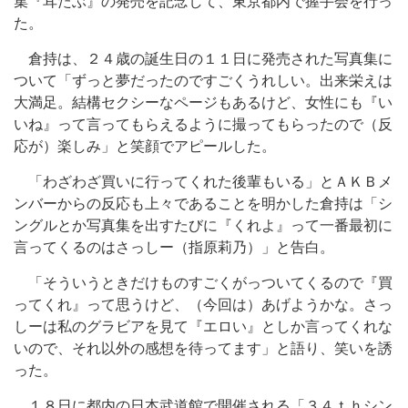
集『耳たぶ』の発売を記念して、東京都内で握手会を行っ
た。
倉持は、２４歳の誕生日の１１日に発売された写真集に
ついて「ずっと夢だったのですごくうれしい。出来栄えは
大満足。結構セクシーなページもあるけど、女性にも『い
いね』って言ってもらえるように撮ってもらったので（反
応が）楽しみ」と笑顔でアピールした。
「わざわざ買いに行ってくれた後輩もいる」とＡＫＢメ
ンバーからの反応も上々であることを明かした倉持は「シ
ングルとか写真集を出すたびに『くれよ』って一番最初に
言ってくるのはさっしー（指原莉乃）」と告白。
「そういうときだけものすごくがっついてくるので『買
ってくれ』って思うけど、（今回は）あげようかな。さっ
しーは私のグラビアを見て『エロい』としか言ってくれな
いので、それ以外の感想を待ってます」と語り、笑いを誘
った。
１８日に都内の日本武道館で開催される「３４ｔｈシン