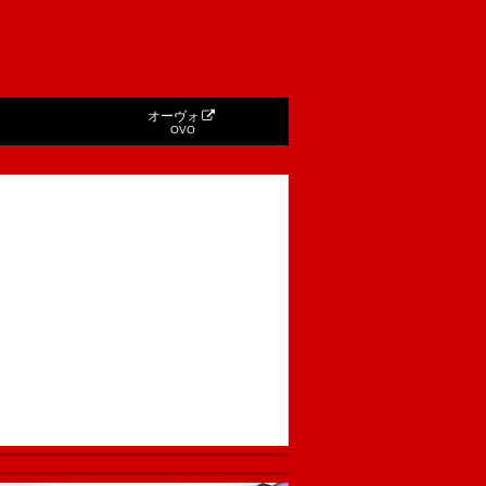
オーヴォ
OVO