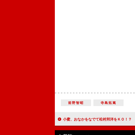
前野智昭
寺島拓篤
小蜜、おなかをなでて松村邦洋をＫＯ！？ 松村は小蜜を絶賛「セクシ