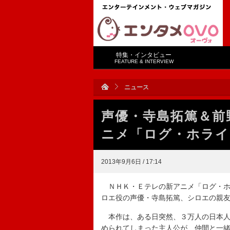
特集・インタビュー
FEATURE & INTERVIEW
ニュース
声優・寺島拓篤＆前
ニメ「ログ・ホライ
2013年9月6日 / 17:14
ＮＨＫ・Ｅテレの新アニメ「ログ・ホ
ロエ役の声優・寺島拓篤、シロエの親
本作は、ある日突然、３万人の日本人ユ
められてしまった主人公が、仲間と一