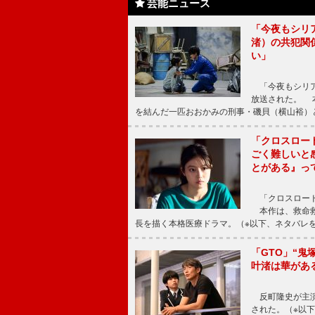
芸能ニュース
「今夜もシリ
渚）の共犯関
い」
「今夜もシリア
放送された。 
を結んだ一匹おおかみの刑事・磯貝（横山裕）
「クロスロー
ごく難しいと
とがある』っ
「クロスロード
本作は、救命救
長を描く本格医療ドラマ。（※以下、ネタバレ
「GTO」“
叶渚は華があ
反町隆史が主演
された。（※以