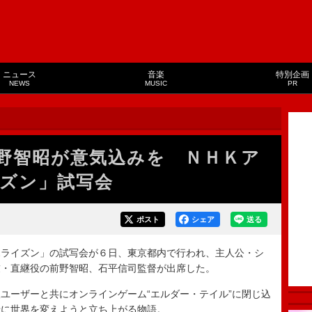
ニュース
音楽
特別企画
NEWS
MUSIC
PR
野智昭が意気込みを ＮＨＫア
ズン」試写会
ポスト
シェア
送る
ライズン」の試写会が６日、東京都内で行われ、主人公・シ
友・直継役の前野智昭、石平信司監督が出席した。
ーザーと共にオンラインゲーム“エルダー・テイル”に閉じ込
緒に世界を変えようと立ち上がる物語。