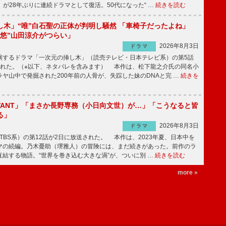
」が28年ぶりに連続ドラマとして復活。50代になった“ …
続きを読む
し木」“唯”白石聖の正体が判明し騒然 「車椅子だったよね」
“悠”山田涼介がつらい」
2026年8月3日
ドラマ
するドラマ「一次元の挿し木」（読売テレビ・日本テレビ系）の第5話
された。（※以下、ネタバレを含みます） 本作は、松下龍之介氏の同名小
ヤ山中で発掘された200年前の人骨が、失踪した妹のDNAと完 …
続きを
IVANT」「まさか長野専務（小日向文世）が…」「こうなると皆
る」
2026年8月3日
ドラマ
（TBS系）の第12話が2日に放送された。 本作は、2023年夏、日本中を
マの続編。乃木憂助（堺雅人）の冒険には、まだ続きがあった。前作のラ
結する物語。“世界を巻き込む大きな渦”が、ついに別 …
続きを読む
more »