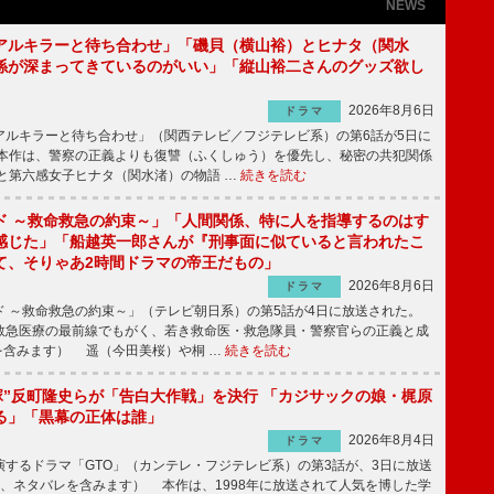
NEWS
アルキラーと待ち合わせ」「磯貝（横山裕）とヒナタ（関水
係が深まってきているのがいい」「縦山裕二さんのグッズ欲し
2026年8月6日
ドラマ
ルキラーと待ち合わせ」（関西テレビ／フジテレビ系）の第6話が5日に
本作は、警察の正義よりも復讐（ふくしゅう）を優先し、秘密の共犯関係
と第六感女子ヒナタ（関水渚）の物語 …
続きを読む
ド ～救命救急の約束～」「人間関係、特に人を指導するのはす
感じた」「船越英一郎さんが『刑事面に似ていると言われたこ
て、そりゃあ2時間ドラマの帝王だもの」
2026年8月6日
ドラマ
 ～救命救急の約束～」（テレビ朝日系）の第5話が4日に放送された。
急医療の最前線でもがく、若き救命医・救急隊員・警察官らの正義と成
を含みます） 遥（今田美桜）や桐 …
続きを読む
鬼塚”反町隆史らが「告白大作戦」を決行 「カジサックの娘・梶原
る」「黒幕の正体は誰」
2026年8月4日
ドラマ
するドラマ「GTO」（カンテレ・フジテレビ系）の第3話が、3日に放送
下、ネタバレを含みます） 本作は、1998年に放送されて人気を博した学