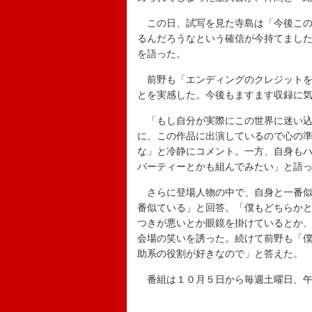
この日、試写を見た寺島は「今後この
るんだろうなという確信が今持てまし
を語った。
前野も「エンディングのクレジットを
とを実感した。今後もますます収録に
「もし自分が実際にこの世界に迷い込
に、この作品に出演しているので心の
な」と冷静にコメント。一方、自身も
パーティーとかも組んでみたい」と語
さらに登場人物の中で、自身と一番似
番似ている」と回答。「僕もどちらか
つきが悪いとか眼鏡を掛けているとか
会場の笑いを誘った。続けて前野も「
助系の役割が好きなので」と答えた。
番組は１０月５日から毎週土曜日、午