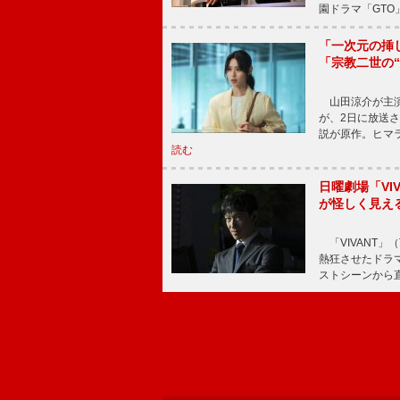
園ドラマ「GTO
「一次元の挿
「宗教二世の
山田涼介が主演
が、2日に放送
説が原作。ヒマラ
読む
日曜劇場「V
が怪しく見え
「VIVANT」
熱狂させたドラ
ストシーンから直