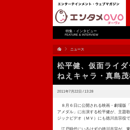
特集・インタビュー
FEATURE & INTERVIEW
ニュース
松平健、仮面ライダ
ねえキャラ・真島茂
2011年7月22日 / 13:28
８月６日に公開される映画・劇場版「
アメダル」に出演する松平健が、主題歌
ジックビデオ（ＭＶ）にも徳川吉宗役
江戸時代にいるはずの徳川吉宗が、東