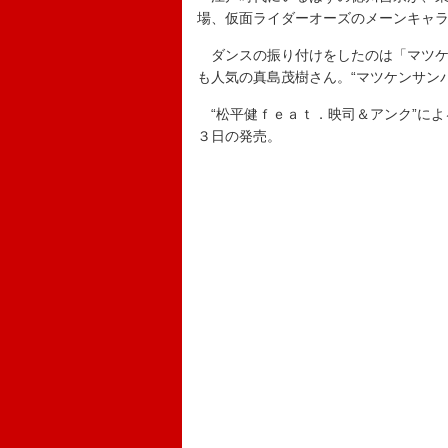
場、仮面ライダーオーズのメーンキャラ
ダンスの振り付けをしたのは「マツケ
も人気の真島茂樹さん。“マツケンサン
“松平健ｆｅａｔ．映司＆アンク”によ
３日の発売。