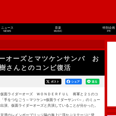
ニュース
音楽
特別企画
NEWS
MUSIC
PR
ーオーズとマツケンサンバ お
樹さんとのコンビ復活
ポスト
シェア
送る
仮面ライダーオーズ ＷＯＮＤＥＲＦＵＬ 将軍と２１のコ
「手をつなごう～マツケン×仮面ライダーサンバ～」のミュー
で出演、仮面ライダーオーズと共演していることが分かった。
京湾のレインボーブリッジ脇の海上に浮かぶステージに登