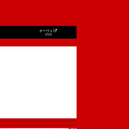
オーヴォ
OVO