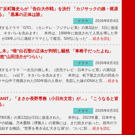
鬼塚”反町隆史らが「告白大作戦」を決行 「カジサックの娘・梶原
る」「黒幕の正体は誰」
2026年8月4日
ドラマ
するドラマ「GTO」（カンテレ・フジテレビ系）の第3話が、3日に放送
下、ネタバレを含みます） 本作は、1998年に放送されて人気を博した学
」が28年ぶりに連続ドラマとして復活。50代になった“ …
続きを読む
し木」“唯”白石聖の正体が判明し騒然 「車椅子だったよね」
“悠”山田涼介がつらい」
2026年8月3日
ドラマ
するドラマ「一次元の挿し木」（読売テレビ・日本テレビ系）の第5話
された。（※以下、ネタバレを含みます） 本作は、松下龍之介氏の同名小
ヤ山中で発掘された200年前の人骨が、失踪した妹のDNAと完 …
続きを
IVANT」「まさか長野専務（小日向文世）が…」「こうなると皆
る」
2026年8月3日
ドラマ
（TBS系）の第12話が2日に放送された。 本作は、2023年夏、日本中を
マの続編。乃木憂助（堺雅人）の冒険には、まだ続きがあった。前作のラ
結する物語。“世界を巻き込む大きな渦”が、ついに別 …
続きを読む