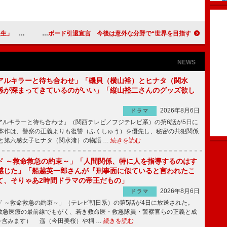
る」戦友に惜別
成田童夢が、スノーボード引退宣言 今後は意外な分野で“世界を目指す”
NEWS
アルキラーと待ち合わせ」「磯貝（横山裕）とヒナタ（関水
係が深まってきているのがいい」「縦山裕二さんのグッズ欲し
2026年8月6日
ドラマ
ルキラーと待ち合わせ」（関西テレビ／フジテレビ系）の第6話が5日に
本作は、警察の正義よりも復讐（ふくしゅう）を優先し、秘密の共犯関係
と第六感女子ヒナタ（関水渚）の物語 …
続きを読む
ド ～救命救急の約束～」「人間関係、特に人を指導するのはす
感じた」「船越英一郎さんが『刑事面に似ていると言われたこ
て、そりゃあ2時間ドラマの帝王だもの」
2026年8月6日
ドラマ
 ～救命救急の約束～」（テレビ朝日系）の第5話が4日に放送された。
急医療の最前線でもがく、若き救命医・救急隊員・警察官らの正義と成
を含みます） 遥（今田美桜）や桐 …
続きを読む