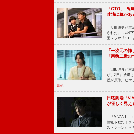
「GTO」“
叶渚は華があ
反町隆史が主演
された。（※以
園ドラマ「GTO
「一次元の挿
「宗教二世の
山田涼介が主演
が、2日に放送
説が原作。ヒマラ
読む
日曜劇場「V
が怪しく見え
「VIVANT」
熱狂させたドラ
ストシーンから直