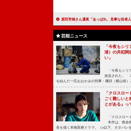
原田芳雄さん通夜「あっぱれ、見事な役者人生」 地井武男、「５００円いつ返してくれ
芸能ニュース
「今夜もシリ
渚）の共犯関
い」
「今夜もシリア
放送された。 
を結んだ一匹おおかみの刑事・磯貝（横山裕）
「クロスロー
ごく難しいと
とがある』っ
「クロスロード
本作は、救命救
長を描く本格医療ドラマ。（※以下、ネタバレ