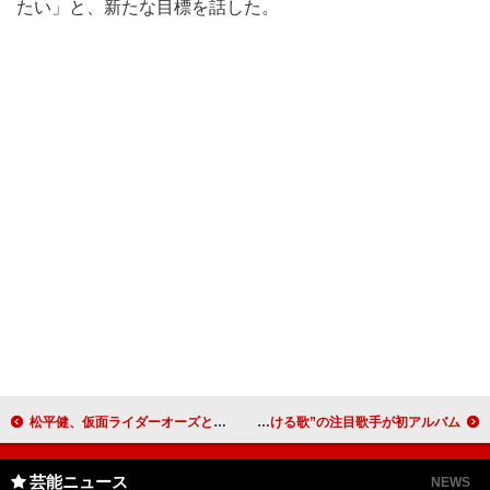
たい」と、新たな目標を話した。
松平健、仮面ライダーオーズとマツケンサンバ おねえキャラ・真島茂樹さんとのコンビ復活
成底ゆう子、「夢は紅白歌合戦に出ること」 “誰も知らない泣ける歌”の注目歌手が初アルバム
芸能ニュース
NEWS