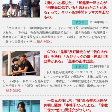
く難しいと感じた」「船越英一郎さんが
『刑事面に似ていると言われたことがあ
る』って、そりゃあ2時間ドラマの帝王だ
もの」
2026年8月6日
ドラマ
「クロスロード ～救命救急の約束～」（テレビ朝日系）の第5話が4日に放送
された。 本作は、救命救急医療の最前線でもがく、若き救命医・救急隊員・
警察官らの正義と成長を描く本格医療ドラマ。（※以下、ネタバレを含みます）
遥（今田美桜）や桐 …
続きを読む
「GTO」“鬼塚”反町隆史らが「告白大作
戦」を決行 「カジサックの娘・梶原叶渚
は華がある」「黒幕の正体は誰」
2026年8月4日
ドラマ
反町隆史が主演するドラマ「GTO」（カンテ
レ・フジテレビ系）の第3話が、3日に放送され
た。（※以下、ネタバレを含みます） 本作は、1998年に放送されて人気を博
した学園ドラマ「GTO」が28年ぶりに連続ドラマとして復活。50代になった“
…
続きを読む
「一次元の挿し木」“唯”白石聖の正体が
判明し騒然 「車椅子だったよね」「宗教
二世の“悠”山田涼介がつらい」