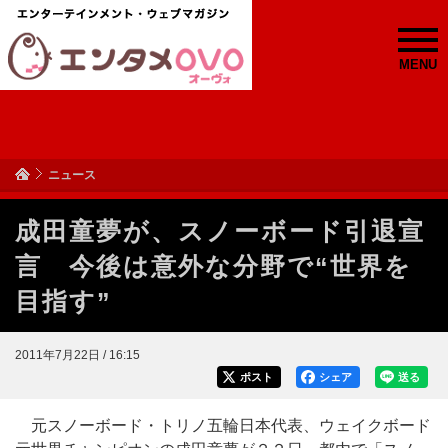
MENU
ニュース
成田童夢が、スノーボード引退宣
言 今後は意外な分野で“世界を
目指す”
2011年7月22日 / 16:15
ポスト
シェア
送る
元スノーボード・トリノ五輪日本代表、ウェイクボード