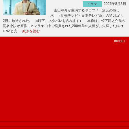
2026年8月3日
ドラマ
山田涼介が主演するドラマ「一次元の挿し
木」（読売テレビ・日本テレビ系）の第5話が、
2日に放送された。（※以下、ネタバレを含みます） 本作は、松下龍之介氏の
同名小説が原作。ヒマラヤ山中で発掘された200年前の人骨が、失踪した妹の
DNAと完 …
続きを読む
more »