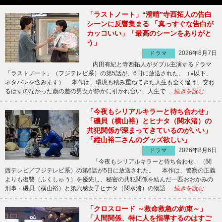
「ラストノート」“澄晴”寺西拓人の告白
シーンに反響集まる 「真っすぐな告白が
カッコいい」「最高のシーンをありがと
う」
2026年8月7日
ドラマ
内田有紀と寺西拓人がダブル主演するドラマ
「ラストノート」（フジテレビ系）の第5話が、6日に放送された。（※以下、
ネタバレを含みます） 本作は、環境も積み重ねてきた人生も全く違う、交わ
るはずのなかった歳の差の男女が静かに引かれ合い、人生で …
続きを読む
「今夜もシリアルキラーと待ち合わせ」
「磯貝（横山裕）とヒナタ（関水渚）の
共犯関係が深まってきているのがいい」
「縦山裕二さんのグッズ欲しい」
2026年8月6日
ドラマ
「今夜もシリアルキラーと待ち合わせ」（関
西テレビ／フジテレビ系）の第6話が5日に放送された。 本作は、警察の正義
よりも復讐（ふくしゅう）を優先し、秘密の共犯関係を結んだ一匹おおかみの
刑事・磯貝（横山裕）と第六感女子ヒナタ（関水渚）の物語 …
続きを読む
「クロスロード ～救命救急の約束～」
「人間関係、特に人を指導するのはすご