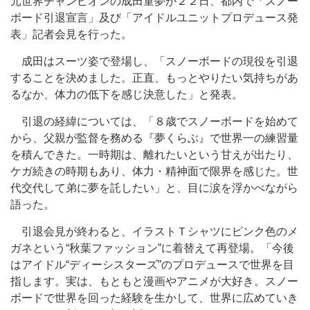
元世界チャンピオンの成田童夢が２２日、都内で「スノー
ボード引退宣言」及び「アイドルユニットプロデュース発
表」記者会見を行った。
成田はスーツ姿で登場し、「スノーボードの現役を引退
することを決めました。正直、もっとやりたい気持ちがあ
るなか、体力の低下を感じ決意した」と発表。
引退の経緯については、「８歳でスノーボードを始めて
から、父親が監督を務める『夢くらぶ』で世界一の練習量
を積んできた。一時期は、離れたいという甘えが出たり、
ケガ続きの時期もあり、体力・精神面で限界を感じた。世
代交代して弟に夢を託したい」と、目に涙を浮かべながら
語った。
引退会見が終わると、イラストＴシャツにピンク色のメ
ガネという“秋葉ファッション”に着替えて再登場。「今後
はアイドル“ディーシスターズ”のプロデュースで世界を目
指します。実は、もともと漫画やアニメが大好き。スノー
ボードで世界を回った経験を生かして、世界に広めていき