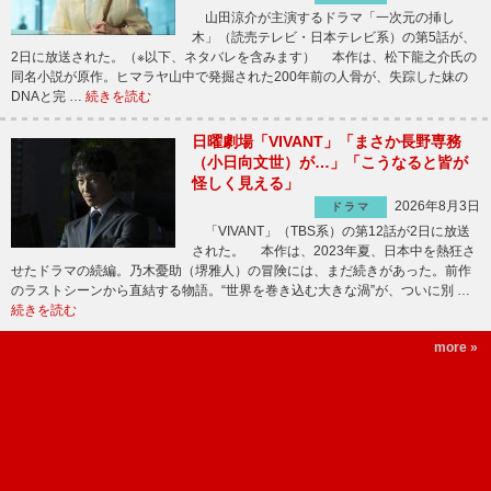
山田涼介が主演するドラマ「一次元の挿し
木」（読売テレビ・日本テレビ系）の第5話が、
2日に放送された。（※以下、ネタバレを含みます） 本作は、松下龍之介氏の
同名小説が原作。ヒマラヤ山中で発掘された200年前の人骨が、失踪した妹の
DNAと完 …
続きを読む
日曜劇場「VIVANT」「まさか長野専務
（小日向文世）が…」「こうなると皆が
怪しく見える」
2026年8月3日
ドラマ
「VIVANT」（TBS系）の第12話が2日に放送
された。 本作は、2023年夏、日本中を熱狂さ
せたドラマの続編。乃木憂助（堺雅人）の冒険には、まだ続きがあった。前作
のラストシーンから直結する物語。“世界を巻き込む大きな渦”が、ついに別 …
続きを読む
more »