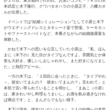
が２０日、東京都内で行われ、お笑いコンビ・ＴＫＯの木
本武宏と木下隆行、クワバタオハラの小原正子、八幡カオ
ルが出席した。
イベントでは“結婚シミュレーション”として小原と木下
がウエディングドレスとタキシード姿で登場。ケーキカッ
トやファーストバイトなど、本番さながらの結婚披露宴を
体験した。
かねて木下への思いを公言していた小原は、「私、ほん
まに（木下の）見た目がタイプなんですよ。雰囲気とか体
形も大好き。優しいしおしゃれやし、また好きになりまし
た」と熱烈アピール。
一方の木下は、「２回目に会ったときに、『タイプやわ
～。彼女いてまんの？ 彼女いてまんの？』言われて」と
本気で言い寄られていることを明かし、「まあこ（小原）
は、家きれいやし料理もうまいし。お酒を飲み過ぎなけれ
ば満点です」と、まんざらでもない様子。
木下は現在、彼女はいないといい、２人の結婚への本気