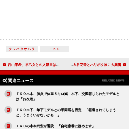
クワバタオハラ
ＴＫＯ
西山茉希、早乙女との入籍日は明かさず 「子どもと一緒に成長していきたい」
テリー伊藤「ドアを入った瞬間」に衝撃 大地真央＆谷花音とハリポタ展に大興奮
関連ニュース
RELATED NEWS
ＴＫＯ木本、肺炎で体重５キロ減 木下、交際報じられたモデルと
は「お友達」
ＴＫＯ木下、年下モデルとの半同居を否定 「報道されてしまう
と、うまくいかないかも…」
ＴＫＯの木本武宏が退院 「自宅療養に務めます」