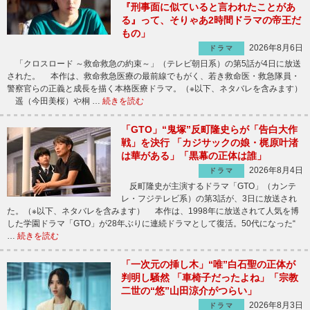
『刑事面に似ていると言われたことがあ
る』って、そりゃあ2時間ドラマの帝王だ
もの」
2026年8月6日
ドラマ
「クロスロード ～救命救急の約束～」（テレビ朝日系）の第5話が4日に放送
された。 本作は、救命救急医療の最前線でもがく、若き救命医・救急隊員・
警察官らの正義と成長を描く本格医療ドラマ。（※以下、ネタバレを含みます）
遥（今田美桜）や桐 …
続きを読む
「GTO」“鬼塚”反町隆史らが「告白大作
戦」を決行 「カジサックの娘・梶原叶渚
は華がある」「黒幕の正体は誰」
2026年8月4日
ドラマ
反町隆史が主演するドラマ「GTO」（カンテ
レ・フジテレビ系）の第3話が、3日に放送され
た。（※以下、ネタバレを含みます） 本作は、1998年に放送されて人気を博
した学園ドラマ「GTO」が28年ぶりに連続ドラマとして復活。50代になった“
…
続きを読む
「一次元の挿し木」“唯”白石聖の正体が
判明し騒然 「車椅子だったよね」「宗教
二世の“悠”山田涼介がつらい」
2026年8月3日
ドラマ