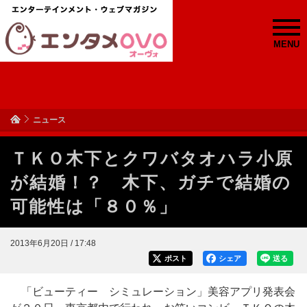
MENU
ニュース
ＴＫＯ木下とクワバタオハラ小原
が結婚！？ 木下、ガチで結婚の
可能性は「８０％」
2013年6月20日 / 17:48
ポスト
シェア
送る
「ビューティー シミュレーション」美容アプリ発表会