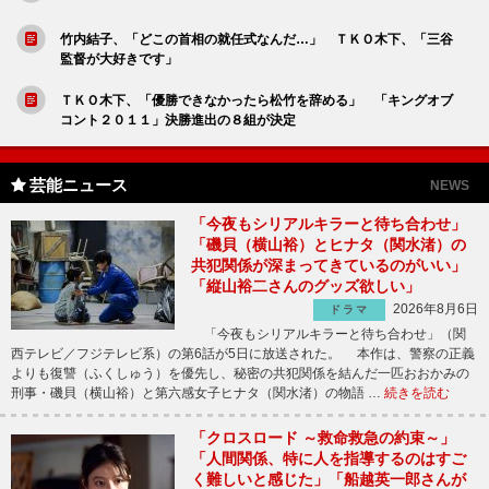
竹内結子、「どこの首相の就任式なんだ…」 ＴＫＯ木下、「三谷
監督が大好きです」
ＴＫＯ木下、「優勝できなかったら松竹を辞める」 「キングオブ
コント２０１１」決勝進出の８組が決定
芸能ニュース
NEWS
「今夜もシリアルキラーと待ち合わせ」
「磯貝（横山裕）とヒナタ（関水渚）の
共犯関係が深まってきているのがいい」
「縦山裕二さんのグッズ欲しい」
2026年8月6日
ドラマ
「今夜もシリアルキラーと待ち合わせ」（関
西テレビ／フジテレビ系）の第6話が5日に放送された。 本作は、警察の正義
よりも復讐（ふくしゅう）を優先し、秘密の共犯関係を結んだ一匹おおかみの
刑事・磯貝（横山裕）と第六感女子ヒナタ（関水渚）の物語 …
続きを読む
「クロスロード ～救命救急の約束～」
「人間関係、特に人を指導するのはすご
く難しいと感じた」「船越英一郎さんが