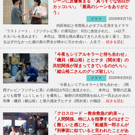
シーンに反響集まる 「真っすぐな告白が
カッコいい」「最高のシーンをありがと
う」
2026年8月7日
ドラマ
内田有紀と寺西拓人がダブル主演するドラマ
「ラストノート」（フジテレビ系）の第5話が、6日に放送された。（※以下、
ネタバレを含みます） 本作は、環境も積み重ねてきた人生も全く違う、交わ
るはずのなかった歳の差の男女が静かに引かれ合い、人生で …
続きを読む
「今夜もシリアルキラーと待ち合わせ」
「磯貝（横山裕）とヒナタ（関水渚）の
共犯関係が深まってきているのがいい」
「縦山裕二さんのグッズ欲しい」
2026年8月6日
ドラマ
「今夜もシリアルキラーと待ち合わせ」（関
西テレビ／フジテレビ系）の第6話が5日に放送された。 本作は、警察の正義
よりも復讐（ふくしゅう）を優先し、秘密の共犯関係を結んだ一匹おおかみの
刑事・磯貝（横山裕）と第六感女子ヒナタ（関水渚）の物語 …
続きを読む
「クロスロード ～救命救急の約束～」
「人間関係、特に人を指導するのはすご
く難しいと感じた」「船越英一郎さんが
『刑事面に似ていると言われたことがあ