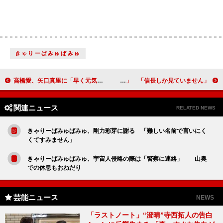
きゃりーぱみゅぱみゅ
高橋愛、矢口真里に「早く元気になってほしい」 昨年のダイアナに続き今年はアンを演じる
観月ありさ「ガッと突き進んでいく人がタイプ」 「信長しか見ていません」
関連ニュース
RELATED NEWS
きゃりーぱみゅぱみゅ、剛力彩芽に謝る 「難しい名前で言いにく
くてすみません」
きゃりーぱみゅぱみゅ、宇宙人侵略の際は「警察に連絡」 山奥
での休息もおねだり
芸能ニュース
NEWS
「ラストノート」“澄晴”寺西拓人の告白