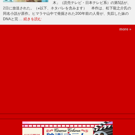
木」（読売テレビ・日本テレビ系）の第5話が、
2日に放送された。（※以下、ネタバレを含みます） 本作は、松下龍之介氏の
同名小説が原作。ヒマラヤ山中で発掘された200年前の人骨が、失踪した妹の
DNAと完 …
続きを読む
more »