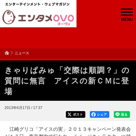
MENU
ニュース
きゃりぱみゅ「交際は順調？」の
質問に無言 アイスの新ＣＭに登
場
2013年6月17日 / 17:37
ポスト
シェア
送る
江崎グリコ「アイスの実」２０１３キャンペーン発表会