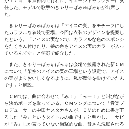
が１７日、東京都内で行われ、イメージキャラクターに就
任した、モデルで歌手のきゃりーぱみゅぱみゅが出席し
た。
きゃりーぱみゅぱみゅは「アイスの実」をモチーフにし
たカラフルな衣装で登場。今回は衣装のデザインを提案し
たという。「アイスの実なので、カラフルな色のスポンジ
をたくさん付けたり、髪の色もアイスの実のカラーが入っ
ているんです」と笑顔で紹介した。
また、きゃりーぱみゅぱみゅは会場で披露された新ＣＭ
について「架空のアイスの実の工場という設定で、アイス
の実がよりおいしくなるように、私が魔法を掛けていたん
です」と解説。
ＣＭでは、曲に合わせて「み！」「みー！」と叫びなが
ら決めポーズを取っている。ＣＭソングについて「音楽プ
ロデューサーの中田ヤスタカさんが、ＣＭのために書き下
ろした『み』というタイトルの曲です」と明かし、「サビ
が『み』しか言っていない衝撃的な曲。皆さん洗脳される