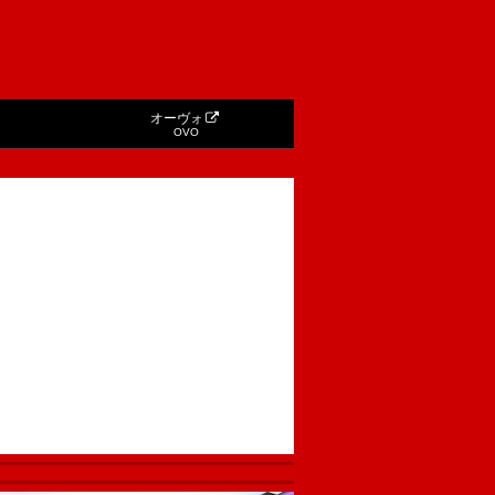
オーヴォ
OVO