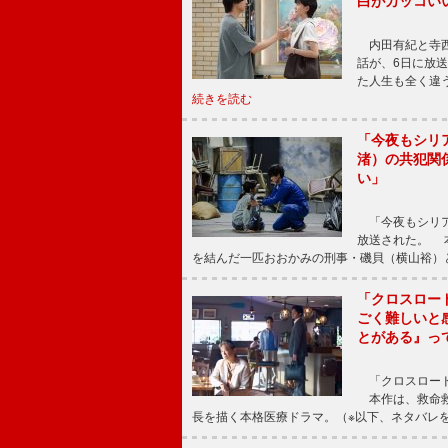
白がカッコい
内田有紀と寺西
話が、6日に放
た人生も全く違
続きを読む
「今夜もシリ
渚）の共犯関
い」
「今夜もシリア
放送された。 
を結んだ一匹おおかみの刑事・磯貝（横山裕）
「クロスロー
ごく難しいと
とがある』っ
「クロスロード
本作は、救命救
長を描く本格医療ドラマ。（※以下、ネタバレ