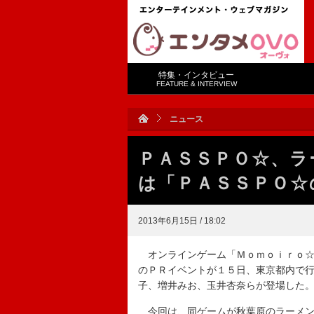
特集・インタビュー
FEATURE & INTERVIEW
ニュース
ＰＡＳＳＰＯ☆、ラ
は「ＰＡＳＳＰＯ☆
2013年6月15日 / 18:02
オンラインゲーム「Ｍｏｍｏｉｒｏ☆
のＰＲイベントが１５日、東京都内で
子、増井みお、玉井杏奈らが登場した
今回は、同ゲームが秋葉原のラーメン