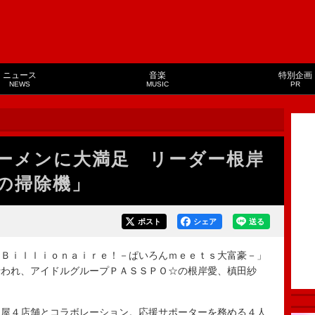
ニュース
音楽
特別企画
NEWS
MUSIC
PR
ーメンに大満足 リーダー根岸
の掃除機」
ポスト
シェア
送る
Ｂｉｌｌｉｏｎａｉｒｅ！－ぱいろんｍｅｅｔｓ大富豪－」
行われ、アイドルグループＰＡＳＳＰＯ☆の根岸愛、槙田紗
。
屋４店舗とコラボレーション。応援サポーターを務める４人