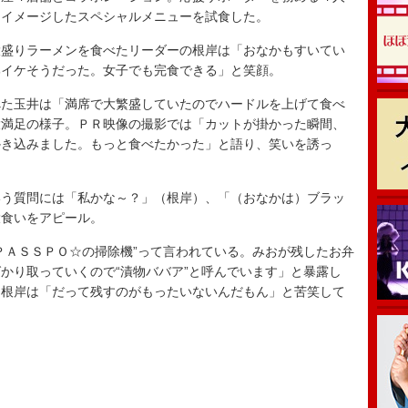
をイメージしたスペシャルメニューを試食した。
盛りラーメンを食べたリーダーの根岸は「おなかもすいてい
部イケそうだった。女子でも完食できる」と笑顔。
た玉井は「満席で大繁盛していたのでハードルを上げて食べ
大満足の様子。ＰＲ映像の撮影では「カットが掛かった瞬間、
かき込みました。もっと食べたかった」と語り、笑いを誘っ
う質問には「私かな～？」（根岸）、「（おなかは）ブラッ
大食いをアピール。
ＡＳＳＰＯ☆の掃除機”って言われている。みおが残したお弁
かり取っていくので“漬物ババア”と呼んでいます」と暴露し
も根岸は「だって残すのがもったいないんだもん」と苦笑して