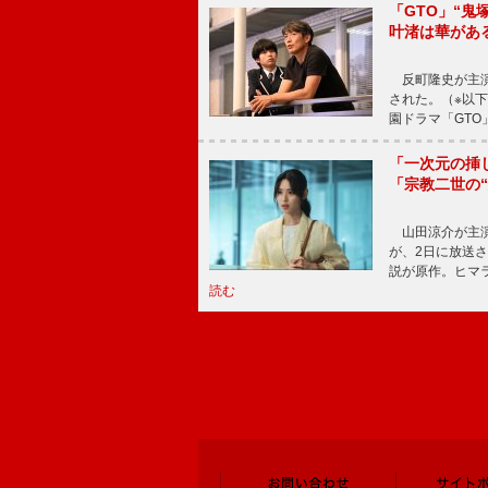
「GTO」“
叶渚は華があ
反町隆史が主演
された。（※以
園ドラマ「GTO
「一次元の挿
「宗教二世の
山田涼介が主演
が、2日に放送
説が原作。ヒマラ
読む