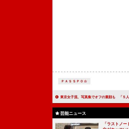
ＰＡＳＳＰＯ☆
東京女子流、写真集でオフの素顔も 「５人で修学旅行に行く
芸能ニュース
「ラストノー