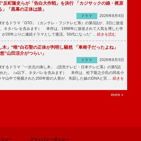
鬼塚”反町隆史らが「告白大作戦」を決行 「カジサックの娘・梶原
る」「黒幕の正体は誰」
2026年8月4日
ドラマ
するドラマ「GTO」（カンテレ・フジテレビ系）の第3話が、3日に放送
下、ネタバレを含みます） 本作は、1998年に放送されて人気を博した学
」が28年ぶりに連続ドラマとして復活。50代になった“ …
続きを読む
し木」“唯”白石聖の正体が判明し騒然 「車椅子だったよね」
“悠”山田涼介がつらい」
2026年8月3日
ドラマ
するドラマ「一次元の挿し木」（読売テレビ・日本テレビ系）の第5話
された。（※以下、ネタバレを含みます） 本作は、松下龍之介氏の同名小
ヤ山中で発掘された200年前の人骨が、失踪した妹のDNAと完 …
続きを
more »