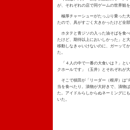
が、それぞれの店で同ゲームの世界観
極厚チャーシューがたっぷり乗った大
たので、具がすごく大きかったけど全
ホタテと青ジソの入った油そばを食べ
たけど、期待以上においしかった」と
移動しなきゃいけないのに、ガーッて
た。
「４人の中で一番の大食いは？」とい
クホールです」（玉井）とそれぞれが
そこで槙田が「リーダー（根岸）は“Ｐ
当を食べたり。漬物が大好きで、漬物ば
た。アイドルらしからぬネーミングに
いた。