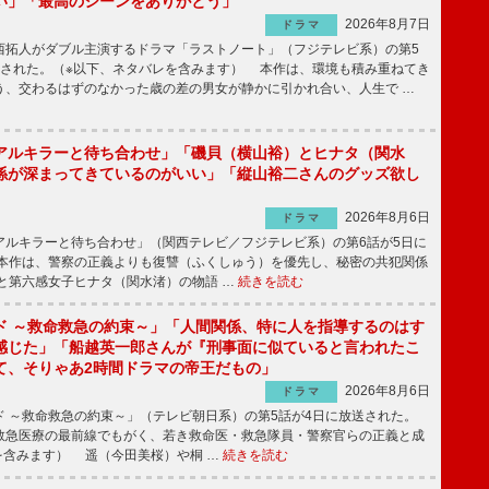
い」「最高のシーンをありがとう」
2026年8月7日
ドラマ
拓人がダブル主演するドラマ「ラストノート」（フジテレビ系）の第5
送された。（※以下、ネタバレを含みます） 本作は、環境も積み重ねてき
う、交わるはずのなかった歳の差の男女が静かに引かれ合い、人生で …
アルキラーと待ち合わせ」「磯貝（横山裕）とヒナタ（関水
係が深まってきているのがいい」「縦山裕二さんのグッズ欲し
2026年8月6日
ドラマ
ルキラーと待ち合わせ」（関西テレビ／フジテレビ系）の第6話が5日に
本作は、警察の正義よりも復讐（ふくしゅう）を優先し、秘密の共犯関係
と第六感女子ヒナタ（関水渚）の物語 …
続きを読む
ド ～救命救急の約束～」「人間関係、特に人を指導するのはす
感じた」「船越英一郎さんが『刑事面に似ていると言われたこ
て、そりゃあ2時間ドラマの帝王だもの」
2026年8月6日
ドラマ
 ～救命救急の約束～」（テレビ朝日系）の第5話が4日に放送された。
急医療の最前線でもがく、若き救命医・救急隊員・警察官らの正義と成
を含みます） 遥（今田美桜）や桐 …
続きを読む