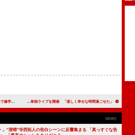
なら海外」
塩ノ谷早耶香が初の単独ライブを開催 「楽しく幸せな時間過ごせた」
NEWS
ト」“澄晴”寺西拓人の告白シーンに反響集まる 「真っすぐな告