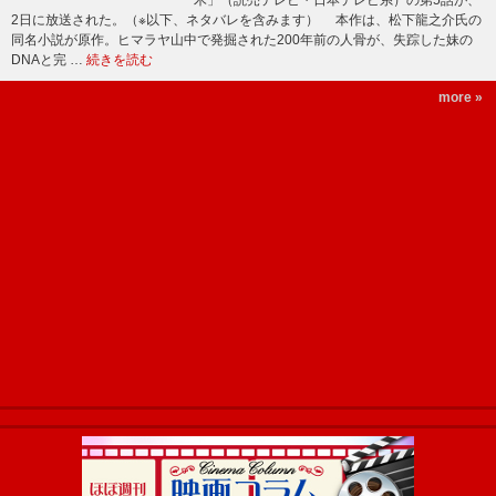
木」（読売テレビ・日本テレビ系）の第5話が、
2日に放送された。（※以下、ネタバレを含みます） 本作は、松下龍之介氏の
同名小説が原作。ヒマラヤ山中で発掘された200年前の人骨が、失踪した妹の
DNAと完 …
続きを読む
more »