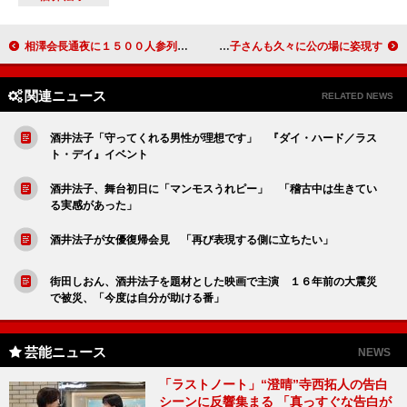
相澤会長通夜に１５００人参列 ベッキー「太陽みたいな方」
松田聖子、相澤会長通夜で最後のお別れ 桜田淳子さんも久々に公の場に姿現す
関連ニュース
RELATED NEWS
酒井法子「守ってくれる男性が理想です」 『ダイ・ハード／ラス
ト・デイ』イベント
酒井法子、舞台初日に「マンモスうれピー」 「稽古中は生きてい
る実感があった」
酒井法子が女優復帰会見 「再び表現する側に立ちたい」
街田しおん、酒井法子を題材とした映画で主演 １６年前の大震災
で被災、「今度は自分が助ける番」
芸能ニュース
NEWS
「ラストノート」“澄晴”寺西拓人の告白
シーンに反響集まる 「真っすぐな告白が