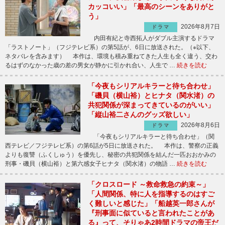
カッコいい」「最高のシーンをありがと
う」
2026年8月7日
ドラマ
内田有紀と寺西拓人がダブル主演するドラマ
「ラストノート」（フジテレビ系）の第5話が、6日に放送された。（※以下、
ネタバレを含みます） 本作は、環境も積み重ねてきた人生も全く違う、交わ
るはずのなかった歳の差の男女が静かに引かれ合い、人生で …
続きを読む
「今夜もシリアルキラーと待ち合わせ」
「磯貝（横山裕）とヒナタ（関水渚）の
共犯関係が深まってきているのがいい」
「縦山裕二さんのグッズ欲しい」
2026年8月6日
ドラマ
「今夜もシリアルキラーと待ち合わせ」（関
西テレビ／フジテレビ系）の第6話が5日に放送された。 本作は、警察の正義
よりも復讐（ふくしゅう）を優先し、秘密の共犯関係を結んだ一匹おおかみの
刑事・磯貝（横山裕）と第六感女子ヒナタ（関水渚）の物語 …
続きを読む
「クロスロード ～救命救急の約束～」
「人間関係、特に人を指導するのはすご
く難しいと感じた」「船越英一郎さんが
『刑事面に似ていると言われたことがあ
る』って、そりゃあ2時間ドラマの帝王だ