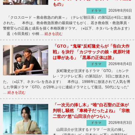
もの」
2026年8月6日
ドラマ
「クロスロード ～救命救急の約束～」（テレビ朝日系）の第5話が4日に放送
された。 本作は、救命救急医療の最前線でもがく、若き救命医・救急隊員・
警察官らの正義と成長を描く本格医療ドラマ。（※以下、ネタバレを含みます）
遥（今田美桜）や桐 …
続きを読む
「GTO」“鬼塚”反町隆史らが「告白大作
戦」を決行 「カジサックの娘・梶原叶渚
は華がある」「黒幕の正体は誰」
2026年8月4日
ドラマ
反町隆史が主演するドラマ「GTO」（カンテ
レ・フジテレビ系）の第3話が、3日に放送され
た。（※以下、ネタバレを含みます） 本作は、1998年に放送されて人気を博
した学園ドラマ「GTO」が28年ぶりに連続ドラマとして復活。50代になった“
…
続きを読む
「一次元の挿し木」“唯”白石聖の正体が
判明し騒然 「車椅子だったよね」「宗教
二世の“悠”山田涼介がつらい」
2026年8月3日
ドラマ
山田涼介が主演するドラマ「一次元の挿し