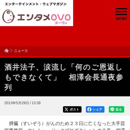
MENU
ニュース
酒井法子、涙流し「何のご恩返し
もできなくて」 相澤会長通夜参
列
2013年5月29日 / 13:39
ポスト
シェア
送る
膵臓（すいぞう）がんのため２３日に亡くなった大手芸