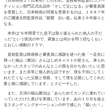
（日本時間２７日未明）に行われ、是枝裕和監督のコンペ
ティション部門正式出品作『そして父になる』が審査員賞
を受賞した。日本映画が同賞を受賞するのは、１９８７年
の三國連太郎監督作品『親鸞 白い道』以来２６年振りと
なる。
本作は“６年間育てた息子は取り違えられた他人の子だ
った”という状況の中で、家族とは何かを問う切なくもい
とおしい感動のドラマ。
是枝監督は映画祭と審査員に感謝を述べた後「一足先に
帰った福山（雅治）さんはじめキャストの皆さん、来られ
なかったスタッフのみんなとこの賞を分かち合いたいと思
います。また非常に個人的な話ですが、僕を子供にしてく
れた亡くなった父親と母親、そして僕を父親にしてくれた
妻と娘に感謝しています」とスピーチした。
また、主演の福山雅治は「あらためてカンヌに連れてい
っていただけた喜びを実感しています。あの１０分を超え
るスタンディングオベーションの中で感じた『届いた！』