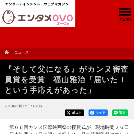
MENU
ニュース
『そして父になる』がカンヌ審査
員賞を受賞 福山雅治「届いた！
という手応えがあった」
2013年5月27日 / 15:35
ポスト
シェア
送る
第６６回カンヌ国際映画祭の授賞式が、現地時間２６日