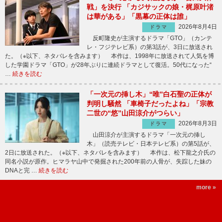
戦」を決行 「カジサックの娘・梶原叶渚
は華がある」「黒幕の正体は誰」
2026年8月4日
ドラマ
反町隆史が主演するドラマ「GTO」（カンテ
レ・フジテレビ系）の第3話が、3日に放送され
た。（※以下、ネタバレを含みます） 本作は、1998年に放送されて人気を博
した学園ドラマ「GTO」が28年ぶりに連続ドラマとして復活。50代になった“
…
続きを読む
「一次元の挿し木」“唯”白石聖の正体が
判明し騒然 「車椅子だったよね」「宗教
二世の“悠”山田涼介がつらい」
2026年8月3日
ドラマ
山田涼介が主演するドラマ「一次元の挿し
木」（読売テレビ・日本テレビ系）の第5話が、
2日に放送された。（※以下、ネタバレを含みます） 本作は、松下龍之介氏の
同名小説が原作。ヒマラヤ山中で発掘された200年前の人骨が、失踪した妹の
DNAと完 …
続きを読む
more »