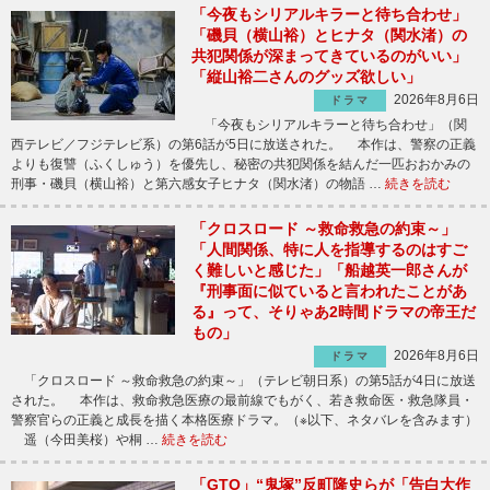
「今夜もシリアルキラーと待ち合わせ」
「磯貝（横山裕）とヒナタ（関水渚）の
共犯関係が深まってきているのがいい」
「縦山裕二さんのグッズ欲しい」
2026年8月6日
ドラマ
「今夜もシリアルキラーと待ち合わせ」（関
西テレビ／フジテレビ系）の第6話が5日に放送された。 本作は、警察の正義
よりも復讐（ふくしゅう）を優先し、秘密の共犯関係を結んだ一匹おおかみの
刑事・磯貝（横山裕）と第六感女子ヒナタ（関水渚）の物語 …
続きを読む
「クロスロード ～救命救急の約束～」
「人間関係、特に人を指導するのはすご
く難しいと感じた」「船越英一郎さんが
『刑事面に似ていると言われたことがあ
る』って、そりゃあ2時間ドラマの帝王だ
もの」
2026年8月6日
ドラマ
「クロスロード ～救命救急の約束～」（テレビ朝日系）の第5話が4日に放送
された。 本作は、救命救急医療の最前線でもがく、若き救命医・救急隊員・
警察官らの正義と成長を描く本格医療ドラマ。（※以下、ネタバレを含みます）
遥（今田美桜）や桐 …
続きを読む
「GTO」“鬼塚”反町隆史らが「告白大作