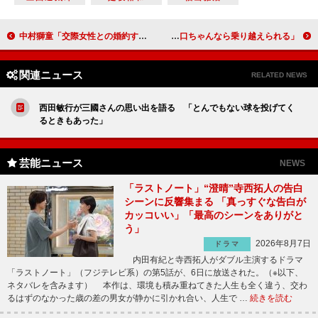
中村獅童「交際女性との婚約すぐにはない」 「勘三郎兄さんの喪が明けたら…」
はるな愛と福田彩乃が不倫騒動の矢口にエール 「矢口ちゃんなら乗り越えられる」
関連ニュース
RELATED NEWS
西田敏行が三國さんの思い出を語る 「とんでもない球を投げてく
るときもあった」
芸能ニュース
NEWS
「ラストノート」“澄晴”寺西拓人の告白
シーンに反響集まる 「真っすぐな告白が
カッコいい」「最高のシーンをありがと
う」
2026年8月7日
ドラマ
内田有紀と寺西拓人がダブル主演するドラマ
「ラストノート」（フジテレビ系）の第5話が、6日に放送された。（※以下、
ネタバレを含みます） 本作は、環境も積み重ねてきた人生も全く違う、交わ
るはずのなかった歳の差の男女が静かに引かれ合い、人生で …
続きを読む