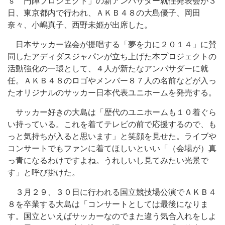
ｓ 円陣プロジェクト」の新アンバサダー就任発表会が３
日、東京都内で行われ、ＡＫＢ４８の大島優子、岡田
奈々、小嶋真子、西野未姫が出席した。
日本サッカー協会が提唱する「夢を力に２０１４」に賛
同したアディダスジャパンが立ち上げた本プロジェクトの
活動強化の一環として、４人が新たなアンバサダーに就
任。ＡＫＢ４８のロゴやメンバー８７人の名前などが入っ
たオリジナルのサッカー日本代表ユニホームを発売する。
サッカー好きの大島は「歴代のユニホームも１０着ぐら
い持っている。これを着てテレビの前で応援するので、も
っと気持ちが入ると思います」と笑顔を見せた。ライブや
コンサートでもファンに着てほしいといい「（会場が）真
っ青になるわけですよね。うれしいし見てみたい光景で
す」と呼び掛けた。
３月２９、３０日に行われる国立競技場公演でＡＫＢ４
８を卒業する大島は「コンサートとしては最後になりま
す。国立といえばサッカーなのでまた違う気合入れをしよ