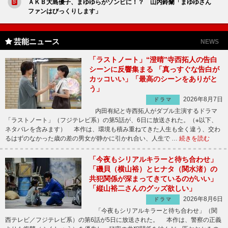
ＡＫＢ大島優子、まゆゆらがゾンビに！？ 山内鈴蘭「まゆゆさん
ファンはびっくりします」
芸能ニュース
NEWS
「ラストノート」“澄晴”寺西拓人の告白
シーンに反響集まる 「真っすぐな告白が
カッコいい」「最高のシーンをありがと
う」
2026年8月7日
ドラマ
内田有紀と寺西拓人がダブル主演するドラマ
「ラストノート」（フジテレビ系）の第5話が、6日に放送された。（※以下、
ネタバレを含みます） 本作は、環境も積み重ねてきた人生も全く違う、交わ
るはずのなかった歳の差の男女が静かに引かれ合い、人生で …
続きを読む
「今夜もシリアルキラーと待ち合わせ」
「磯貝（横山裕）とヒナタ（関水渚）の
共犯関係が深まってきているのがいい」
「縦山裕二さんのグッズ欲しい」
2026年8月6日
ドラマ
「今夜もシリアルキラーと待ち合わせ」（関
西テレビ／フジテレビ系）の第6話が5日に放送された。 本作は、警察の正義