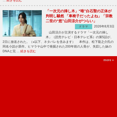
…
続きを読む
「一次元の挿し木」“唯”白石聖の正体が
判明し騒然 「車椅子だったよね」「宗教
二世の“悠”山田涼介がつらい」
2026年8月3日
ドラマ
山田涼介が主演するドラマ「一次元の挿し
木」（読売テレビ・日本テレビ系）の第5話が、
2日に放送された。（※以下、ネタバレを含みます） 本作は、松下龍之介氏の
同名小説が原作。ヒマラヤ山中で発掘された200年前の人骨が、失踪した妹の
DNAと完 …
続きを読む
more »