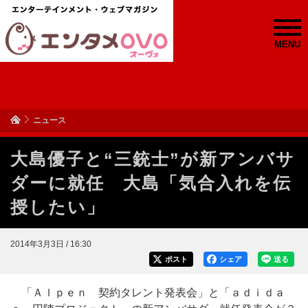
MENU
ニュース
大島優子と“三銃士”が新アンバサ
ダーに就任 大島「気合入れを伝
授したい」
2014年3月3日 / 16:30
ポスト
シェア
送る
「Ａｌｐｅｎ 契約タレント発表会」と「ａｄｉｄａ