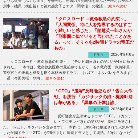
よりも復讐（ふくしゅう）を優先し、秘密の共犯関係を結んだ一匹おおかみの
刑事・磯貝（横山裕）と第六感女子ヒナタ（関水渚）の物語 …
続きを読む
「クロスロード ～救命救急の約束～」
「人間関係、特に人を指導するのはすご
く難しいと感じた」「船越英一郎さんが
『刑事面に似ていると言われたことがあ
る』って、そりゃあ2時間ドラマの帝王だ
もの」
2026年8月6日
ドラマ
「クロスロード ～救命救急の約束～」（テレビ朝日系）の第5話が4日に放送
された。 本作は、救命救急医療の最前線でもがく、若き救命医・救急隊員・
警察官らの正義と成長を描く本格医療ドラマ。（※以下、ネタバレを含みます）
遥（今田美桜）や桐 …
続きを読む
「GTO」“鬼塚”反町隆史らが「告白大作
戦」を決行 「カジサックの娘・梶原叶渚
は華がある」「黒幕の正体は誰」
2026年8月4日
ドラマ
反町隆史が主演するドラマ「GTO」（カンテ
レ・フジテレビ系）の第3話が、3日に放送され
た。（※以下、ネタバレを含みます） 本作は、1998年に放送されて人気を博
した学園ドラマ「GTO」が28年ぶりに連続ドラマとして復活。50代になった“