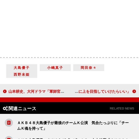
大島優子
小嶋真子
岡田奈々
西野未姫
山本耕史、大河ドラマ「軍師官兵衛」に嫉妬？ ドラマ「そんじょそこら商店街」をＰＲ
水沢アリー、里田まいも取った資格を勉強中 「彼と一緒に上を目指していけたらいい」
関連ニュース
RELATED NEWS
ＡＫＢ４８大島優子が最後のチームＫ公演 気合たっぷりに「チー
ムＫ魂を持って」