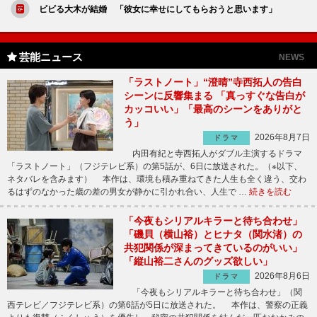
ビビる大木が結婚 「彼女に幸せにしてもらおうと思います」
芸能ニュース
NEWS
「ラストノート」“澄晴”寺西拓人の告白
シーンに反響集まる 「真っすぐな告白が
カッコいい」「最高のシーンをありがと
う」
2026年8月7日
ドラマ
内田有紀と寺西拓人がダブル主演するドラマ
「ラストノート」（フジテレビ系）の第5話が、6日に放送された。（※以下、
ネタバレを含みます） 本作は、環境も積み重ねてきた人生も全く違う、交わ
るはずのなかった歳の差の男女が静かに引かれ合い、人生で …
続きを読む
「今夜もシリアルキラーと待ち合わせ」
「磯貝（横山裕）とヒナタ（関水渚）の
共犯関係が深まってきているのがいい」
「縦山裕二さんのグッズ欲しい」
2026年8月6日
ドラマ
「今夜もシリアルキラーと待ち合わせ」（関
西テレビ／フジテレビ系）の第6話が5日に放送された。 本作は、警察の正義