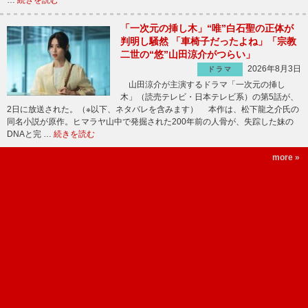
…
続きを読む
「一次元の挿し木」“唯”白石聖の正体が
判明し騒然 「車椅子だったよね」「宗教
二世の“悠”山田涼介がつらい」
2026年8月3日
ドラマ
山田涼介が主演するドラマ「一次元の挿し
木」（読売テレビ・日本テレビ系）の第5話が、
2日に放送された。（※以下、ネタバレを含みます） 本作は、松下龍之介氏の
同名小説が原作。ヒマラヤ山中で発掘された200年前の人骨が、失踪した妹の
DNAと完 …
続きを読む
more »