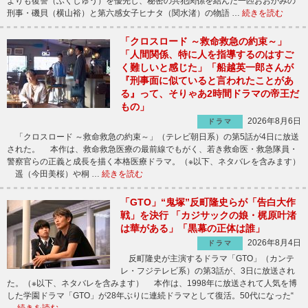
よりも復讐（ふくしゅう）を優先し、秘密の共犯関係を結んだ一匹おおかみの
刑事・磯貝（横山裕）と第六感女子ヒナタ（関水渚）の物語 …
続きを読む
「クロスロード ～救命救急の約束～」
「人間関係、特に人を指導するのはすご
く難しいと感じた」「船越英一郎さんが
『刑事面に似ていると言われたことがあ
る』って、そりゃあ2時間ドラマの帝王だ
もの」
2026年8月6日
ドラマ
「クロスロード ～救命救急の約束～」（テレビ朝日系）の第5話が4日に放送
された。 本作は、救命救急医療の最前線でもがく、若き救命医・救急隊員・
警察官らの正義と成長を描く本格医療ドラマ。（※以下、ネタバレを含みます）
遥（今田美桜）や桐 …
続きを読む
「GTO」“鬼塚”反町隆史らが「告白大作
戦」を決行 「カジサックの娘・梶原叶渚
は華がある」「黒幕の正体は誰」
2026年8月4日
ドラマ
反町隆史が主演するドラマ「GTO」（カンテ
レ・フジテレビ系）の第3話が、3日に放送され
た。（※以下、ネタバレを含みます） 本作は、1998年に放送されて人気を博
した学園ドラマ「GTO」が28年ぶりに連続ドラマとして復活。50代になった“