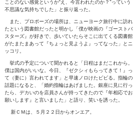
ことのない感覚というか“え、今言われたのか？”っていう
不思議な気持ちでした」と振り返った。
また、プロポーズの場所は、ニューヨーク旅行中に訪れ
たという図書館だったと明かし「僕が映画の『ゴーストバ
スターズ』が好きで、歩いていたらそこに出てくる図書館
がたまたまあって『ちょっと見ようよ』ってなった」とニ
ッコリ。
挙式の予定について聞かれると「日程はまだこれから。
僕は国内がいいな。今日、『ゼクシィもらってきて！』っ
て（妻に）言われてます」と早速ノロけたビビる。指輪の
話題になると、「婚約指輪はあげました。銀座に見に行っ
たら、デカいのを店員さんが持ってきたので『年相応でお
願いします』と言いました」と語り、笑いを誘った。
新ＣＭは、５月２２日からオンエア。