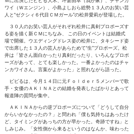
Ｍに出演したビビる大木、坪倉由幸（我が家）、チャンカ
ワイ（Ｗエンジン）、小島よしおら総勢１３人のお笑い芸
人と“ゼクシィ６代目ＣＭガール”の松井愛莉が登場した。
３０人のお笑い芸人がそれぞれ松井に真剣プロポーズす
る姿を描く新ＣＭにちなみ、 この日のイベントは結婚式
場で開催。ウエディングドレス姿の松井に、タキシード姿
で出席した１３人の芸人があらためて“生”プロポーズ。松
井は「皆さん面白かったり真剣だったり、いろんなプロポ
ーズがあって、とても楽しかった。一番よかったのはチャ
ンカワイさん。言葉がよかった」と照れながら語った。
ビビるは、今月１４日に元Ｆｏｌｄｅｒ５メンバーで歌
手・女優のＡＫＩＮＡとの結婚を発表したばかりとあって
報道陣の質問が集中。
ＡＫＩＮＡからの逆プロポーズについて「どうして自分
からいかなかったの？」と問われ「僕も気持ちはあったけ
ど、タイミングがあっちの方が早かった。奇跡ですね」と
しみじみ。「女性側から来るというのはなんか、味わった