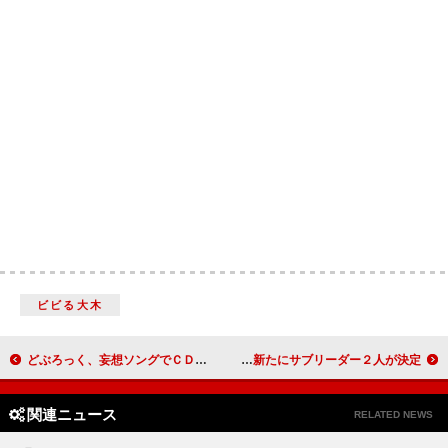
ビビる大木
どぶろっく、妄想ソングでＣＤ発売 「男性版壇蜜」として目標は紅白出場！
田中れいな、モー娘。を笑顔全開で卒業 新たにサブリーダー２人が決定
関連ニュース
RELATED NEWS