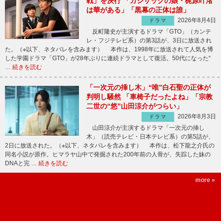
戦」を決行 「カジサックの娘・梶原叶渚
は華がある」「黒幕の正体は誰」
2026年8月4日
ドラマ
反町隆史が主演するドラマ「GTO」（カンテ
レ・フジテレビ系）の第3話が、3日に放送され
た。（※以下、ネタバレを含みます） 本作は、1998年に放送されて人気を博
した学園ドラマ「GTO」が28年ぶりに連続ドラマとして復活。50代になった“
…
続きを読む
「一次元の挿し木」“唯”白石聖の正体が
判明し騒然 「車椅子だったよね」「宗教
二世の“悠”山田涼介がつらい」
2026年8月3日
ドラマ
山田涼介が主演するドラマ「一次元の挿し
木」（読売テレビ・日本テレビ系）の第5話が、
2日に放送された。（※以下、ネタバレを含みます） 本作は、松下龍之介氏の
同名小説が原作。ヒマラヤ山中で発掘された200年前の人骨が、失踪した妹の
DNAと完 …
続きを読む
more »