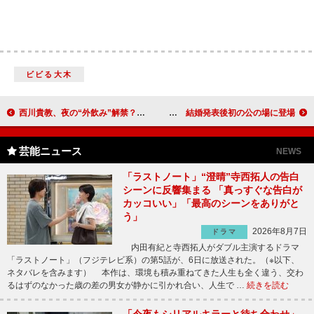
ビビる大木
西川貴教、夜の“外飲み”解禁？ 後輩と飲みに出掛け「喜んでくれてる」
西山茉希、つわりなく体調万全「元気です！」 結婚発表後初の公の場に登場
芸能ニュース
NEWS
「ラストノート」“澄晴”寺西拓人の告白
シーンに反響集まる 「真っすぐな告白が
カッコいい」「最高のシーンをありがと
う」
2026年8月7日
ドラマ
内田有紀と寺西拓人がダブル主演するドラマ
「ラストノート」（フジテレビ系）の第5話が、6日に放送された。（※以下、
ネタバレを含みます） 本作は、環境も積み重ねてきた人生も全く違う、交わ
るはずのなかった歳の差の男女が静かに引かれ合い、人生で …
続きを読む
「今夜もシリアルキラーと待ち合わせ」