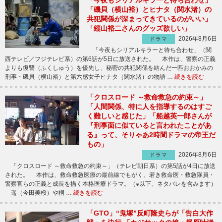
「磯貝（横山裕）とヒナタ（関水渚）の
共犯関係が深まってきているのがいい」
「縦山裕二さんのグッズ欲しい」
2026年8月6日
ドラマ
「今夜もシリアルキラーと待ち合わせ」（関
西テレビ／フジテレビ系）の第6話が5日に放送された。 本作は、警察の正義
よりも復讐（ふくしゅう）を優先し、秘密の共犯関係を結んだ一匹おおかみの
刑事・磯貝（横山裕）と第六感女子ヒナタ（関水渚）の物語 …
続きを読む
「クロスロード ～救命救急の約束～」
「人間関係、特に人を指導するのはすご
く難しいと感じた」「船越英一郎さんが
『刑事面に似ていると言われたことがあ
る』って、そりゃあ2時間ドラマの帝王だ
もの」
2026年8月6日
ドラマ
「クロスロード ～救命救急の約束～」（テレビ朝日系）の第5話が4日に放送
された。 本作は、救命救急医療の最前線でもがく、若き救命医・救急隊員・
警察官らの正義と成長を描く本格医療ドラマ。（※以下、ネタバレを含みます）
遥（今田美桜）や桐 …
続きを読む
「GTO」“鬼塚”反町隆史らが「告白大作