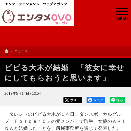
MENU
ニュース
ビビる大木が結婚 「彼女に幸せ
にしてもらおうと思います」
2013年5月14日 / 13:54
ポスト
シェア
送る
タレントのビビる大木が１４日、ダンスボーカルグルー
プ「Ｆｏｌｄｅｒ５」の元メンバーで歌手、女優のＡＫＩ
ＮＡと結婚したことを、所属事務所を通じて発表した。