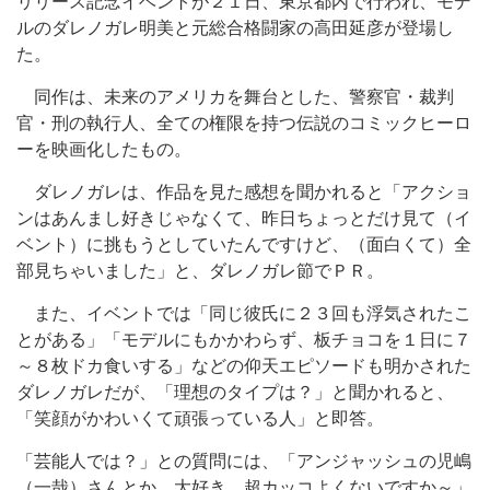
リリース記念イベントが２１日、東京都内で行われ、モデ
ルのダレノガレ明美と元総合格闘家の高田延彦が登場し
た。
同作は、未来のアメリカを舞台とした、警察官・裁判
官・刑の執行人、全ての権限を持つ伝説のコミックヒーロ
ーを映画化したもの。
ダレノガレは、作品を見た感想を聞かれると「アクショ
ンはあんまし好きじゃなくて、昨日ちょっとだけ見て（イ
ベント）に挑もうとしていたんですけど、（面白くて）全
部見ちゃいました」と、ダレノガレ節でＰＲ。
また、イベントでは「同じ彼氏に２３回も浮気されたこ
とがある」「モデルにもかかわらず、板チョコを１日に７
～８枚ドカ食いする」などの仰天エピソードも明かされた
ダレノガレだが、「理想のタイプは？」と聞かれると、
「笑顔がかわいくて頑張っている人」と即答。
「芸能人では？」との質問には、「アンジャッシュの児嶋
（一哉）さんとか。大好き。超カッコよくないですか～」