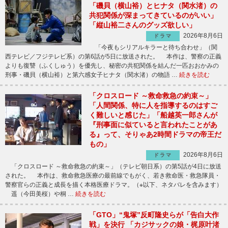
「磯貝（横山裕）とヒナタ（関水渚）の
共犯関係が深まってきているのがいい」
「縦山裕二さんのグッズ欲しい」
2026年8月6日
ドラマ
「今夜もシリアルキラーと待ち合わせ」（関
西テレビ／フジテレビ系）の第6話が5日に放送された。 本作は、警察の正義
よりも復讐（ふくしゅう）を優先し、秘密の共犯関係を結んだ一匹おおかみの
刑事・磯貝（横山裕）と第六感女子ヒナタ（関水渚）の物語 …
続きを読む
「クロスロード ～救命救急の約束～」
「人間関係、特に人を指導するのはすご
く難しいと感じた」「船越英一郎さんが
『刑事面に似ていると言われたことがあ
る』って、そりゃあ2時間ドラマの帝王だ
もの」
2026年8月6日
ドラマ
「クロスロード ～救命救急の約束～」（テレビ朝日系）の第5話が4日に放送
された。 本作は、救命救急医療の最前線でもがく、若き救命医・救急隊員・
警察官らの正義と成長を描く本格医療ドラマ。（※以下、ネタバレを含みます）
遥（今田美桜）や桐 …
続きを読む
「GTO」“鬼塚”反町隆史らが「告白大作
戦」を決行 「カジサックの娘・梶原叶渚