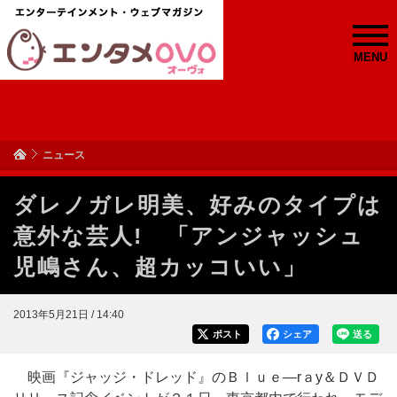
MENU
ニュース
ダレノガレ明美、好みのタイプは
意外な芸人! 「アンジャッシュ
児嶋さん、超カッコいい」
2013年5月21日 / 14:40
ポスト
シェア
送る
映画『ジャッジ・ドレッド』のＢｌｕｅ―rａy＆ＤＶＤ