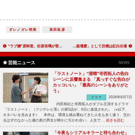
ダレノガレ明美
高田延彦
“ラブ嬢”原幹恵、杉原杏璃が登場 みひろは「男性を癒やす役」
どぶろっく、妄想ソングでＣＤ発売 「男性版壇蜜」として目標は紅白出場！
芸能ニュース
NEWS
「ラストノート」“澄晴”寺西拓人の告白
シーンに反響集まる 「真っすぐな告白が
カッコいい」「最高のシーンをありがと
う」
2026年8月7日
ドラマ
内田有紀と寺西拓人がダブル主演するドラマ
「ラストノート」（フジテレビ系）の第5話が、6日に放送された。（※以下、
ネタバレを含みます） 本作は、環境も積み重ねてきた人生も全く違う、交わ
るはずのなかった歳の差の男女が静かに引かれ合い、人生で …
続きを読む
「今夜もシリアルキラーと待ち合わせ」