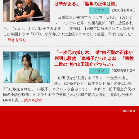
は華がある」「黒幕の正体は誰」
2026年8月4日
ドラマ
反町隆史が主演するドラマ「GTO」（カンテ
レ・フジテレビ系）の第3話が、3日に放送され
た。（※以下、ネタバレを含みます） 本作は、1998年に放送されて人気を博
した学園ドラマ「GTO」が28年ぶりに連続ドラマとして復活。50代になった“
…
続きを読む
「一次元の挿し木」“唯”白石聖の正体が
判明し騒然 「車椅子だったよね」「宗教
二世の“悠”山田涼介がつらい」
2026年8月3日
ドラマ
山田涼介が主演するドラマ「一次元の挿し
木」（読売テレビ・日本テレビ系）の第5話が、
2日に放送された。（※以下、ネタバレを含みます） 本作は、松下龍之介氏の
同名小説が原作。ヒマラヤ山中で発掘された200年前の人骨が、失踪した妹の
DNAと完 …
続きを読む
more »