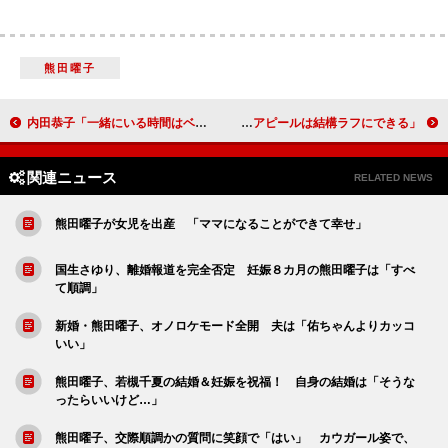
熊田曜子
内田恭子「一緒にいる時間はベタベタしてる」 ママたちに子育てアドバイス
安田美沙子、恋愛質問に真剣回答 「自己アピールは結構ラフにできる」
関連ニュース
RELATED NEWS
熊田曜子が女児を出産 「ママになることができて幸せ」
国生さゆり、離婚報道を完全否定 妊娠８カ月の熊田曜子は「すべ
て順調」
新婚・熊田曜子、オノロケモード全開 夫は「佑ちゃんよりカッコ
いい」
熊田曜子、若槻千夏の結婚＆妊娠を祝福！ 自身の結婚は「そうな
ったらいいけど…」
熊田曜子、交際順調かの質問に笑顔で「はい」 カウガール姿で、