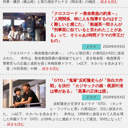
刑事・磯貝（横山裕）と第六感女子ヒナタ（関水渚）の物語 …
続きを読む
「クロスロード ～救命救急の約束～」
「人間関係、特に人を指導するのはすご
く難しいと感じた」「船越英一郎さんが
『刑事面に似ていると言われたことがあ
る』って、そりゃあ2時間ドラマの帝王だ
もの」
2026年8月6日
ドラマ
「クロスロード ～救命救急の約束～」（テレビ朝日系）の第5話が4日に放送
された。 本作は、救命救急医療の最前線でもがく、若き救命医・救急隊員・
警察官らの正義と成長を描く本格医療ドラマ。（※以下、ネタバレを含みます）
遥（今田美桜）や桐 …
続きを読む
「GTO」“鬼塚”反町隆史らが「告白大作
戦」を決行 「カジサックの娘・梶原叶渚
は華がある」「黒幕の正体は誰」
2026年8月4日
ドラマ
反町隆史が主演するドラマ「GTO」（カンテ
レ・フジテレビ系）の第3話が、3日に放送され
た。（※以下、ネタバレを含みます） 本作は、1998年に放送されて人気を博
した学園ドラマ「GTO」が28年ぶりに連続ドラマとして復活。50代になった“
…
続きを読む