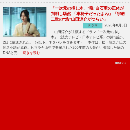
「一次元の挿し木」“唯”白石聖の正体が
判明し騒然 「車椅子だったよね」「宗教
二世の“悠”山田涼介がつらい」
2026年8月3日
ドラマ
山田涼介が主演するドラマ「一次元の挿し
木」（読売テレビ・日本テレビ系）の第5話が、
2日に放送された。（※以下、ネタバレを含みます） 本作は、松下龍之介氏の
同名小説が原作。ヒマラヤ山中で発掘された200年前の人骨が、失踪した妹の
DNAと完 …
続きを読む
more »