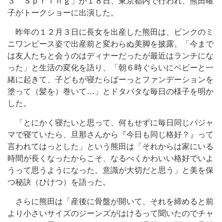
３ Ｓｐｒｉｎｇ」が１８日、東京都内で行われ、熊田曜
子がトークショーに出演した。
昨年の１２月３日に長女を出産した熊田は、ピンクのミ
ニワンピース姿で出産前と変わらぬ美脚を披露。「今まで
は友人たちと会うのはディナーだったが最近はランチにな
った」と生活の変化を語り、「朝６時ぐらいにベビーと一
緒に起きて、子どもが寝たらばーっとファンデーションを
塗って（髪を）巻いて…」とドタバタな毎日の様子を明か
した。
「とにかく寝たいと思って、何もせずに毎日同じパジャ
マで寝ていたら、旦那さんから『今日も同じ格好？』って
言われてはっとした」という熊田は「それからは家にいる
時間が長くなったからこそ、なるべくかわいい格好でいよ
うって思うようになった。意識が大切だと思う」と美を保
つ秘訣（ひけつ）を語った。
さらに熊田は「産後に骨盤が開いて、それを締めると前
より小さいサイズのジーンズがはけるって聞いたのでチャ