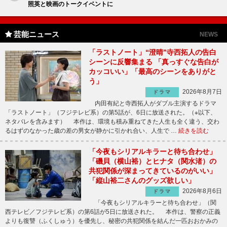
照英と映画のトークイベントに
芸能ニュース
NEWS
「ラストノート」“澄晴”寺西拓人の告白
シーンに反響集まる 「真っすぐな告白が
カッコいい」「最高のシーンをありがと
う」
2026年8月7日
ドラマ
内田有紀と寺西拓人がダブル主演するドラマ
「ラストノート」（フジテレビ系）の第5話が、6日に放送された。（※以下、
ネタバレを含みます） 本作は、環境も積み重ねてきた人生も全く違う、交わ
るはずのなかった歳の差の男女が静かに引かれ合い、人生で …
続きを読む
「今夜もシリアルキラーと待ち合わせ」
「磯貝（横山裕）とヒナタ（関水渚）の
共犯関係が深まってきているのがいい」
「縦山裕二さんのグッズ欲しい」
2026年8月6日
ドラマ
「今夜もシリアルキラーと待ち合わせ」（関
西テレビ／フジテレビ系）の第6話が5日に放送された。 本作は、警察の正義
よりも復讐（ふくしゅう）を優先し、秘密の共犯関係を結んだ一匹おおかみの