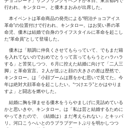
チョコレート」サンプリングイベントが８日、東京都内で
行われ、キンタロー。と優木まおみが出席した。
本イベントは革命商品の発売による“明治チョコアイス
革命”の位置付けで行われ、キンタロー。はお笑い界の革
命児、優木は結婚で自身のライフスタイルに革命を起こし
た“革命員”として登場した。
優木は「順調に仲良くさせてもらっていて、でもまだ籍
を入れてないのでおめでとうって言ってもらうとハラハラ
する」と苦笑しつつ、６月に控えた結婚に向けて「二人三
脚」と革命宣言。２人が並ぶと顔の大きさの差は歴然で、
キンタロー。は「小顔ブームは唇をかむ思いで見てた。今
年は絶対大顔革命を起こしたい。“つけエラ”とかはやりま
すよ」と闘志を燃やした。
結婚に胸を弾ませる優木をうらやましげに見詰めている
かと思いきや、キンタロー。は「私は芸と結婚するために
やってきたので、（結婚は）まだ考えられない」とキッパ
リ。河口こうへいとのラブラブデートぶりを明かしつつ