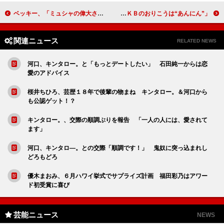
ベッキー、「ミュシャの偉大さが分かりました」 ミュシャ展、来場者２０万人突破
篠田麻里子、自身も「おりこうさまに」 「ＡＫＢのおりこうは“あんにん”」
関連ニュース
RELATED NEWS
河口、キンタロー。と「もっとデートしたい」 石田純一からは恋
愛のアドバイス
桜井ちひろ、芸歴１８年で後輩の物まね キンタロー。＆河口から
も公認ゲット！？
キンタロー。、交際の順調ぶりを報告 「一人の人には、愛されて
ます」
河口、キンタロ―。との交際「順調です！」 鬼奴に突っ込まれし
どろもどろ
優木まおみ、６月ハワイ挙式でサプライズ計画 福田彩乃はアワー
ド初受賞に喜び
芸能ニュース
NEWS