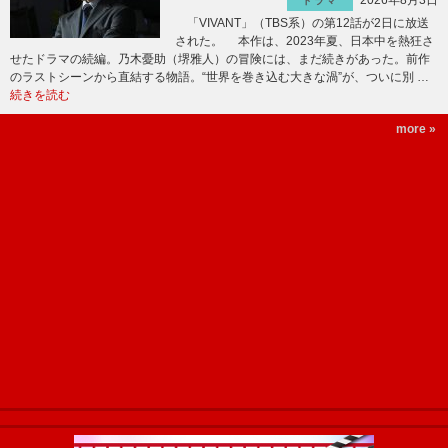
2026年8月3日
ドラマ
「VIVANT」（TBS系）の第12話が2日に放送
された。 本作は、2023年夏、日本中を熱狂さ
せたドラマの続編。乃木憂助（堺雅人）の冒険には、まだ続きがあった。前作
のラストシーンから直結する物語。“世界を巻き込む大きな渦”が、ついに別 …
続きを読む
more »