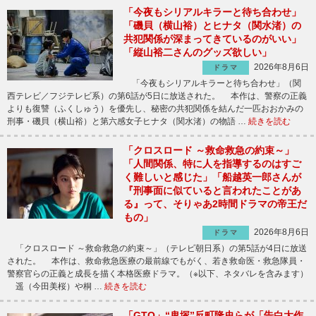
「今夜もシリアルキラーと待ち合わせ」
「磯貝（横山裕）とヒナタ（関水渚）の
共犯関係が深まってきているのがいい」
「縦山裕二さんのグッズ欲しい」
2026年8月6日
ドラマ
「今夜もシリアルキラーと待ち合わせ」（関
西テレビ／フジテレビ系）の第6話が5日に放送された。 本作は、警察の正義
よりも復讐（ふくしゅう）を優先し、秘密の共犯関係を結んだ一匹おおかみの
刑事・磯貝（横山裕）と第六感女子ヒナタ（関水渚）の物語 …
続きを読む
「クロスロード ～救命救急の約束～」
「人間関係、特に人を指導するのはすご
く難しいと感じた」「船越英一郎さんが
『刑事面に似ていると言われたことがあ
る』って、そりゃあ2時間ドラマの帝王だ
もの」
2026年8月6日
ドラマ
「クロスロード ～救命救急の約束～」（テレビ朝日系）の第5話が4日に放送
された。 本作は、救命救急医療の最前線でもがく、若き救命医・救急隊員・
警察官らの正義と成長を描く本格医療ドラマ。（※以下、ネタバレを含みます）
遥（今田美桜）や桐 …
続きを読む
「GTO」“鬼塚”反町隆史らが「告白大作