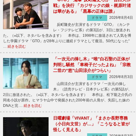
戦」を決行 「カジサックの娘・梶原叶渚
は華がある」「黒幕の正体は誰」
2026年8月4日
ドラマ
反町隆史が主演するドラマ「GTO」（カンテ
レ・フジテレビ系）の第3話が、3日に放送され
た。（※以下、ネタバレを含みます） 本作は、1998年に放送されて人気を博
した学園ドラマ「GTO」が28年ぶりに連続ドラマとして復活。50代になった“
…
続きを読む
「一次元の挿し木」“唯”白石聖の正体が
判明し騒然 「車椅子だったよね」「宗教
二世の“悠”山田涼介がつらい」
2026年8月3日
ドラマ
山田涼介が主演するドラマ「一次元の挿し
木」（読売テレビ・日本テレビ系）の第5話が、
2日に放送された。（※以下、ネタバレを含みます） 本作は、松下龍之介氏の
同名小説が原作。ヒマラヤ山中で発掘された200年前の人骨が、失踪した妹の
DNAと完 …
続きを読む
日曜劇場「VIVANT」「まさか長野専務
（小日向文世）が…」「こうなると皆が
怪しく見える」