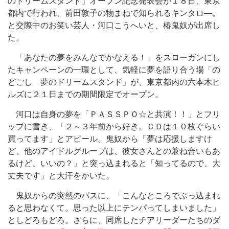
のドリームスタンド」オープン記念発表会が１８日、東京
都内で行われ、前田敦子の物まねで知られるキンタロ―。
と交際中のお笑い芸人・河口こうへいと、椿鬼奴が出席し
た。
「あなたの夢をみんなでかなえる！」をスローガンにし
たキャンペーンの一環として、気軽に夢を語り合う場「の
どごし 夢のドリームスタンド」が、東京都内の六本木ヒ
ルズに２１日までの期間限定でオープン。
河口は自身の夢を「ＰＡＳＳＰＯ☆と共演！！」とフリ
ップに書き、「２～３年前から好き。ＣＤは１０枚ぐらい
買ってます」とアピール。鬼奴から「夢は応援しますけ
ど、他のアイドルグループは、彼女さんとの兼ね合いもあ
るけど、いいの？」と突っ込まれると「知ってるので、大
丈夫です」と大汗をかいた。
鬼奴からの突然のパスに、「こんなところでぶっ込まれ
ると思わなくて。思った以上にテンパってしまいました」
としどろもどろ。さらに、同席したチアリーダーたちのダ