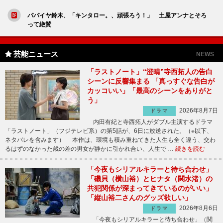
パパイヤ鈴木、「キンタロー。、頑張ろう！」 土屋アンナとそろ
って絶賛
芸能ニュース
NEWS
「ラストノート」“澄晴”寺西拓人の告白
シーンに反響集まる 「真っすぐな告白が
カッコいい」「最高のシーンをありがと
う」
2026年8月7日
ドラマ
内田有紀と寺西拓人がダブル主演するドラマ
「ラストノート」（フジテレビ系）の第5話が、6日に放送された。（※以下、
ネタバレを含みます） 本作は、環境も積み重ねてきた人生も全く違う、交わ
るはずのなかった歳の差の男女が静かに引かれ合い、人生で …
続きを読む
「今夜もシリアルキラーと待ち合わせ」
「磯貝（横山裕）とヒナタ（関水渚）の
共犯関係が深まってきているのがいい」
「縦山裕二さんのグッズ欲しい」
2026年8月6日
ドラマ
「今夜もシリアルキラーと待ち合わせ」（関