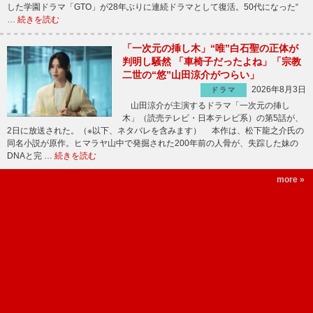
した学園ドラマ「GTO」が28年ぶりに連続ドラマとして復活。50代になった“
…
続きを読む
「一次元の挿し木」“唯”白石聖の正体が
判明し騒然 「車椅子だったよね」「宗教
二世の“悠”山田涼介がつらい」
2026年8月3日
ドラマ
山田涼介が主演するドラマ「一次元の挿し
木」（読売テレビ・日本テレビ系）の第5話が、
2日に放送された。（※以下、ネタバレを含みます） 本作は、松下龍之介氏の
同名小説が原作。ヒマラヤ山中で発掘された200年前の人骨が、失踪した妹の
DNAと完 …
続きを読む
more »