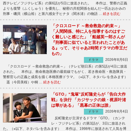
西テレビ／フジテレビ系）の第6話が5日に放送された。 本作は、警察の正義
よりも復讐（ふくしゅう）を優先し、秘密の共犯関係を結んだ一匹おおかみの
刑事・磯貝（横山裕）と第六感女子ヒナタ（関水渚）の物語 …
続きを読む
「クロスロード ～救命救急の約束～」
「人間関係、特に人を指導するのはすご
く難しいと感じた」「船越英一郎さんが
『刑事面に似ていると言われたことがあ
る』って、そりゃあ2時間ドラマの帝王だ
もの」
2026年8月6日
ドラマ
「クロスロード ～救命救急の約束～」（テレビ朝日系）の第5話が4日に放送
された。 本作は、救命救急医療の最前線でもがく、若き救命医・救急隊員・
警察官らの正義と成長を描く本格医療ドラマ。（※以下、ネタバレを含みます）
遥（今田美桜）や桐 …
続きを読む
「GTO」“鬼塚”反町隆史らが「告白大作
戦」を決行 「カジサックの娘・梶原叶渚
は華がある」「黒幕の正体は誰」
2026年8月4日
ドラマ
反町隆史が主演するドラマ「GTO」（カンテ
レ・フジテレビ系）の第3話が、3日に放送され
た。（※以下、ネタバレを含みます） 本作は、1998年に放送されて人気を博