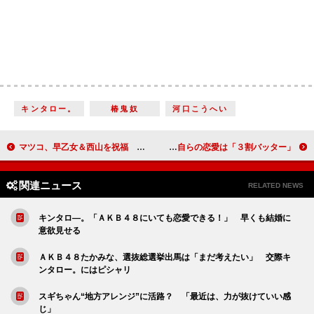
キンタロー。
椿鬼奴
河口こうへい
マツコ、早乙女＆西山を祝福 「私なんて１２年前に別れたっきり」
石田純一、息子も女性が大好き？ 自らの恋愛は「３割バッター」
関連ニュース
RELATED NEWS
キンタロ―。「ＡＫＢ４８にいても恋愛できる！」 早くも結婚に
意欲見せる
ＡＫＢ４８たかみな、選抜総選挙出馬は「まだ考えたい」 交際キ
ンタロー。にはピシャリ
スギちゃん“地方アレンジ”に活路？ 「最近は、力が抜けていい感
じ」