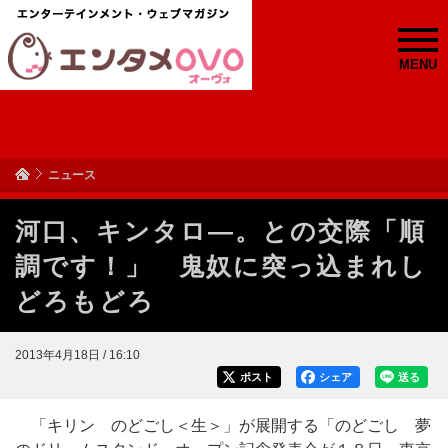
MENU
ニュース
河口、キンタロ―。との交際「順
調です！」 鬼奴に突っ込まれし
どろもどろ
2013年4月18日 / 16:10
ポスト
シェア
送る
「キリン のどごし＜生＞」が展開する「のどごし 夢