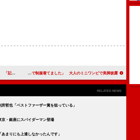
りました」
米倉涼子、「さっきまで制服着てました」 大人のミニワンピで美脚披露
RELATED NEWS
別所哲也「ベストファーザー賞を狙っている」
東京・銀座にスパイダーマン登場
「あまりにも上達しなかったんです」