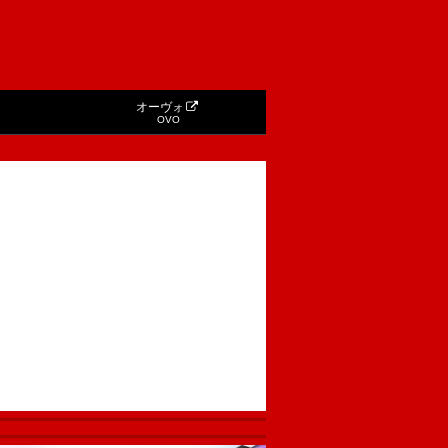
オーヴォ
OVO