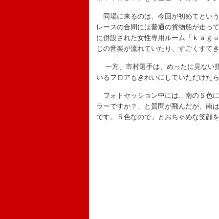
同場に来るのは、今回が初めてという
レースの合間には普通の貨物船が走っ
に併設された女性専用ルーム「ｋａｇｕ
じの音楽が流れていたり、すごくすて
一方、市村選手は、めったに見ない指
いるフロアもきれいにしていただけた
フォトセッション中には、南の５色に
ラーですか？」と質問が飛んだが、南
です。５色なので」とおちゃめな笑顔