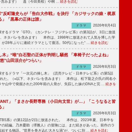
を含みます） 遥（今田美桜）や桐 …
続きを読む
鬼塚”反町隆史らが「告白大作戦」を決行 「カジサックの娘・梶原
る」「黒幕の正体は誰」
2026年8月4日
ドラマ
するドラマ「GTO」（カンテレ・フジテレビ系）の第3話が、3日に放送
下、ネタバレを含みます） 本作は、1998年に放送されて人気を博した学
」が28年ぶりに連続ドラマとして復活。50代になった“ …
続きを読む
し木」“唯”白石聖の正体が判明し騒然 「車椅子だったよね」
“悠”山田涼介がつらい」
2026年8月3日
ドラマ
するドラマ「一次元の挿し木」（読売テレビ・日本テレビ系）の第5話
された。（※以下、ネタバレを含みます） 本作は、松下龍之介氏の同名小
ヤ山中で発掘された200年前の人骨が、失踪した妹のDNAと完 …
続きを
IVANT」「まさか長野専務（小日向文世）が…」「こうなると皆
る」
2026年8月3日
ドラマ
（TBS系）の第12話が2日に放送された。 本作は、2023年夏、日本中を
マの続編。乃木憂助（堺雅人）の冒険には、まだ続きがあった。前作のラ
結する物語。“世界を巻き込む大きな渦”が、ついに別 …
続きを読む