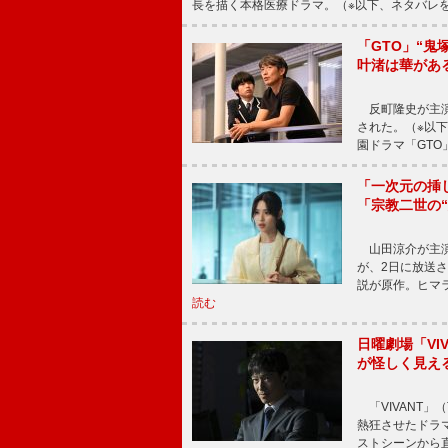
長を描く本格医療ドラマ。（※以下、ネタバレ
「GTO」“
叶渚は華があ
反町隆史が主演
された。（※以
園ドラマ「GTO
「一次元の挿
「宗教二世の
山田涼介が主演
が、2日に放送
説が原作。ヒマラ
読む
日曜劇場「V
が怪しく見え
「VIVANT」
熱狂させたドラ
ストシーンから直