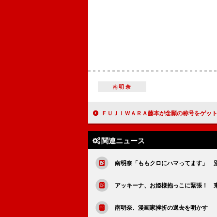
南明奈
ＦＵＪＩＷＡＲＡ藤本が念願の称号をゲット 「記念すべき日にな
関連ニュース
南明奈「ももクロにハマってます」 
アッキーナ、お姫様抱っこに緊張！ 
南明奈、漫画家挫折の過去を明かす 