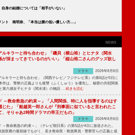
 自身の結婚については「相手がいない」
メント 南明奈、「本当は腰の低い優しい方…」
NEWS
アルキラーと待ち合わせ」「磯貝（横山裕）とヒナタ（関水
係が深まってきているのがいい」「縦山裕二さんのグッズ欲し
2026年8月6日
ドラマ
ルキラーと待ち合わせ」（関西テレビ／フジテレビ系）の第6話が5日に
本作は、警察の正義よりも復讐（ふくしゅう）を優先し、秘密の共犯関係
と第六感女子ヒナタ（関水渚）の物語 …
続きを読む
ド ～救命救急の約束～」「人間関係、特に人を指導するのはす
感じた」「船越英一郎さんが『刑事面に似ていると言われたこ
て、そりゃあ2時間ドラマの帝王だもの」
2026年8月6日
ドラマ
 ～救命救急の約束～」（テレビ朝日系）の第5話が4日に放送された。
急医療の最前線でもがく、若き救命医・救急隊員・警察官らの正義と成