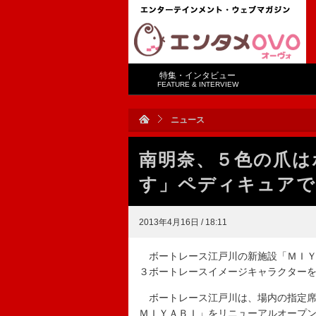
特集・インタビュー
FEATURE & INTERVIEW
ニュース
南明奈、５色の爪は
す」ペディキュアで
2013年4月16日 / 18:11
ボートレース江戸川の新施設「ＭＩＹ
３ボートレースイメージキャラクター
ボートレース江戸川は、場内の指定席を
ＭＩＹＡＢＩ」をリニューアルオープ