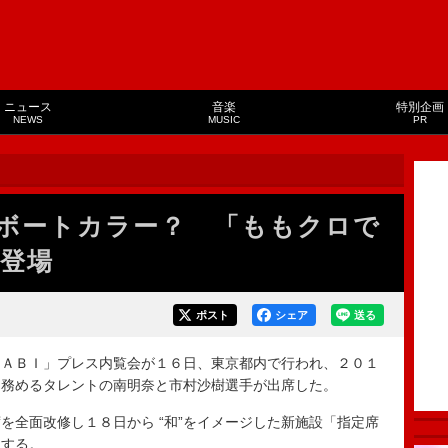
ニュース
音楽
特別企画
NEWS
MUSIC
PR
ボートカラー？ 「ももクロで
登場
ポスト
シェア
送る
ＡＢＩ」プレス内覧会が１６日、東京都内で行われ、２０１
を務めるタレントの南明奈と市村沙樹選手が出席した。
全面改修し１８日から “和”をイメージした新施設「指定席
ンする。