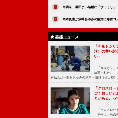
南明奈、里田まい結婚に「びっくり」
岡本夏生が浜崎あゆみの離婚に毒舌コ
芸能ニュース
「今夜もシリ
渚）の共犯関
い」
「今夜もシリア
放送された。 
を結んだ一匹おおかみの刑事・磯貝（横山裕）
「クロスロー
ごく難しいと
とがある』っ
「クロスロード
本作は、救命救