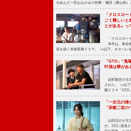
を結んだ一匹おおかみの刑事・磯貝（横山裕）
「クロスロー
ごく難しいと
とがある』っ
「クロスロード
本作は、救命救
長を描く本格医療ドラマ。（※以下、ネタバレ
「GTO」“
叶渚は華があ
反町隆史が主演
された。（※以
園ドラマ「GTO
「一次元の挿
「宗教二世の
山田涼介が主演
が、2日に放送
説が原作。ヒマラ