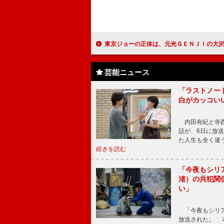
東京ジョーの正体は、元光ＧＥＮＪＩの大沢樹生！ 「“ガキの戯言”で落とし前
芸能ニュース
「ラストノー
白がカッコい
内田有紀と寺西
話が、6日に放
た人生も全く違
続きを読む
「今夜もシリ
渚）の共犯関
い」
「今夜もシリア
放送された。 