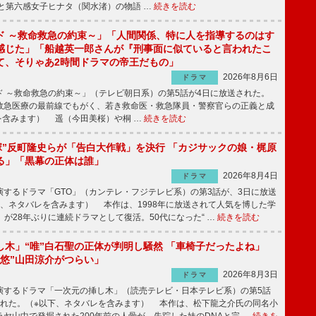
と第六感女子ヒナタ（関水渚）の物語 …
続きを読む
ド ～救命救急の約束～」「人間関係、特に人を指導するのはす
感じた」「船越英一郎さんが『刑事面に似ていると言われたこ
て、そりゃあ2時間ドラマの帝王だもの」
2026年8月6日
ドラマ
 ～救命救急の約束～」（テレビ朝日系）の第5話が4日に放送された。
急医療の最前線でもがく、若き救命医・救急隊員・警察官らの正義と成
を含みます） 遥（今田美桜）や桐 …
続きを読む
鬼塚”反町隆史らが「告白大作戦」を決行 「カジサックの娘・梶原
る」「黒幕の正体は誰」
2026年8月4日
ドラマ
するドラマ「GTO」（カンテレ・フジテレビ系）の第3話が、3日に放送
下、ネタバレを含みます） 本作は、1998年に放送されて人気を博した学
」が28年ぶりに連続ドラマとして復活。50代になった“ …
続きを読む
し木」“唯”白石聖の正体が判明し騒然 「車椅子だったよね」
“悠”山田涼介がつらい」
2026年8月3日
ドラマ
するドラマ「一次元の挿し木」（読売テレビ・日本テレビ系）の第5話
された。（※以下、ネタバレを含みます） 本作は、松下龍之介氏の同名小
ヤ山中で発掘された200年前の人骨が、失踪した妹のDNAと完 …
続きを