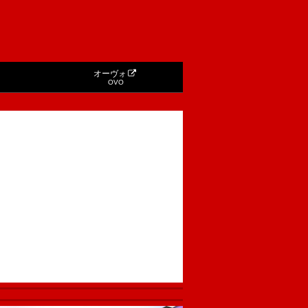
オーヴォ
OVO