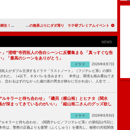
を付けたい」
Ｄ☆ＤＡＴＥ荒木が五十嵐の無茶ぶりにダダ滑り ラテ研プレミアムイベント
NEWS
ト」“澄晴”寺西拓人の告白シーンに反響集まる 「真っすぐな告
い」「最高のシーンをありがとう」
2026年8月7日
ドラマ
拓人がダブル主演するドラマ「ラストノート」（フジテレビ系）の第5
送された。（※以下、ネタバレを含みます） 本作は、環境も積み重ねてき
う、交わるはずのなかった歳の差の男女が静かに引かれ合い、人生で …
アルキラーと待ち合わせ」「磯貝（横山裕）とヒナタ（関水
係が深まってきているのがいい」「縦山裕二さんのグッズ欲し
2026年8月6日
ドラマ
ルキラーと待ち合わせ」（関西テレビ／フジテレビ系）の第6話が5日に
本作は、警察の正義よりも復讐（ふくしゅう）を優先し、秘密の共犯関係