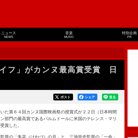
ニュース
音楽
特別企画
NEWS
MUSIC
PR
イフ」がカンヌ最高賞受賞 日
ポスト
シェア
送る
いた第６４回カンヌ国際映画祭の授賞式が２２日（日本時間
ョン部門の最高賞であるパルムドールに米国のテレンス・マリ
が受賞した。
監督の「朱花（はねづ）の月」と、三池崇史監督の「一命」