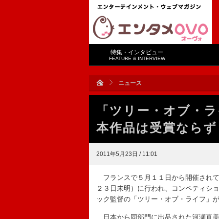
特集・インタビュー
FEATURE & INTERVIEW
ニュース
「ツリー・オブ・ラ
本作品は受賞ならず
2011年5月23日 / 11:01
フランスで５月１１日から開催されて
２３日未明）に行われ、コンペティシ
ック監督の「ツリー・オブ・ライフ」
日本から同部門に出品された河瀬直美