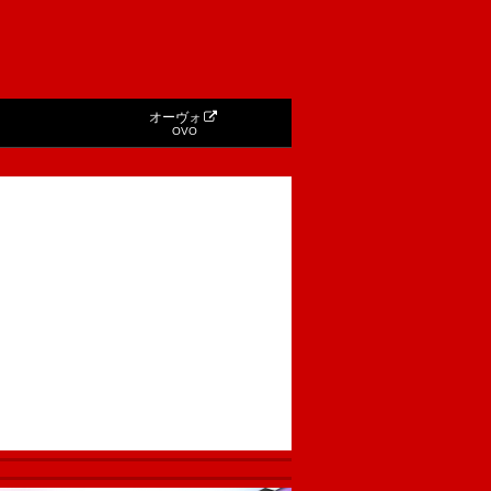
オーヴォ
OVO