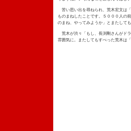
苦い思い出を尋ねられ、荒木宏文は「
ものまねしたことです。５０００人の
のまね、やってみようか」とまたして
荒木が渋々「もし、長渕剛さんがドラ
雰囲気に。またしてもすべった荒木は