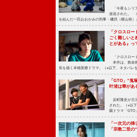
「今夜もシリア
放送された。 
を結んだ一匹おおかみの刑事・磯貝（横山裕）
「クロスロー
ごく難しいと
とがある』っ
「クロスロード
本作は、救命救
長を描く本格医療ドラマ。（※以下、ネタバレ
「GTO」“
叶渚は華があ
反町隆史が主演
された。（※以
園ドラマ「GTO
「一次元の挿
「宗教二世の