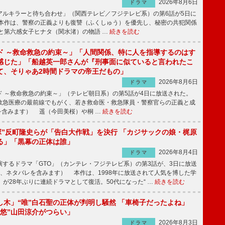
2026年8月6日
ドラマ
ルキラーと待ち合わせ」（関西テレビ／フジテレビ系）の第6話が5日に
本作は、警察の正義よりも復讐（ふくしゅう）を優先し、秘密の共犯関係
と第六感女子ヒナタ（関水渚）の物語 …
続きを読む
ド ～救命救急の約束～」「人間関係、特に人を指導するのはす
感じた」「船越英一郎さんが『刑事面に似ていると言われたこ
て、そりゃあ2時間ドラマの帝王だもの」
2026年8月6日
ドラマ
 ～救命救急の約束～」（テレビ朝日系）の第5話が4日に放送された。
急医療の最前線でもがく、若き救命医・救急隊員・警察官らの正義と成
を含みます） 遥（今田美桜）や桐 …
続きを読む
鬼塚”反町隆史らが「告白大作戦」を決行 「カジサックの娘・梶原
る」「黒幕の正体は誰」
2026年8月4日
ドラマ
するドラマ「GTO」（カンテレ・フジテレビ系）の第3話が、3日に放送
下、ネタバレを含みます） 本作は、1998年に放送されて人気を博した学
」が28年ぶりに連続ドラマとして復活。50代になった“ …
続きを読む
し木」“唯”白石聖の正体が判明し騒然 「車椅子だったよね」
“悠”山田涼介がつらい」
2026年8月3日
ドラマ