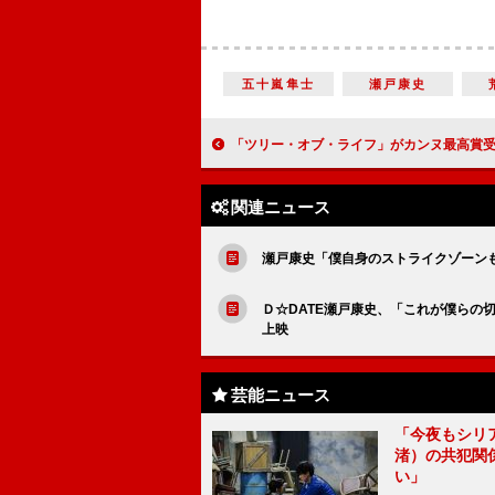
五十嵐隼士
瀬戸康史
「ツリー・オブ・ライフ」がカンヌ最高賞受賞 日本作品は
関連ニュース
瀬戸康史「僕自身のストライクゾーン
Ｄ☆DATE瀬戸康史、「これが僕らの
上映
芸能ニュース
「今夜もシリ
渚）の共犯関
い」