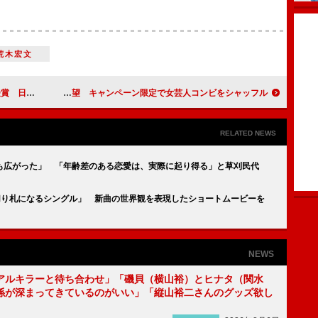
荒木宏文
受賞ならず
ハリセンボンの箕輪はるか、稲垣吾郎と混浴希望 キャンペーン限定で女芸人コンビをシャッフル
RELATED NEWS
も広がった」 「年齢差のある恋愛は、実際に起り得る」と草刈民代
切り札になるシングル」 新曲の世界観を表現したショートムービーを
NEWS
アルキラーと待ち合わせ」「磯貝（横山裕）とヒナタ（関水
係が深まってきているのがいい」「縦山裕二さんのグッズ欲し