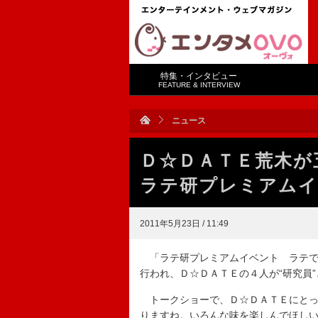
特集・インタビュー
FEATURE & INTERVIEW
ニュース
Ｄ☆ＤＡＴＥ荒木
ラテ研プレミアム
2011年5月23日 / 11:49
「ラテ研プレミアムイベント ラテで
行われ、Ｄ☆ＤＡＴＥの４人が“研究員
トークショーで、Ｄ☆ＤＡＴＥにとっ
りますね。いろんな味を楽しんでほし