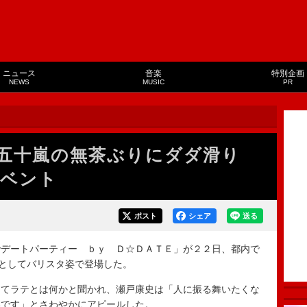
ニュース
音楽
特別企画
NEWS
MUSIC
PR
が五十嵐の無茶ぶりにダダ滑り
イベント
ポスト
シェア
送る
デートパーティー ｂｙ Ｄ☆ＤＡＴＥ」が２２日、都内で
”としてバリスタ姿で登場した。
てラテとは何かと聞かれ、瀬戸康史は「人に振る舞いたくな
いです」とさわやかにアピールした。