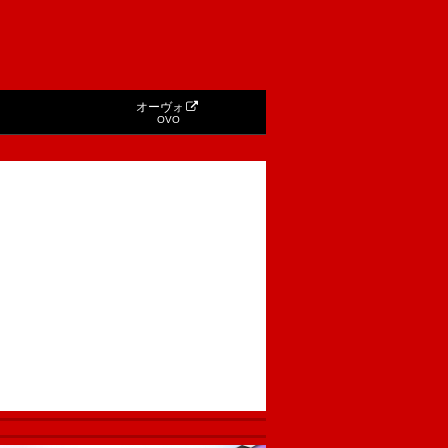
オーヴォ
OVO