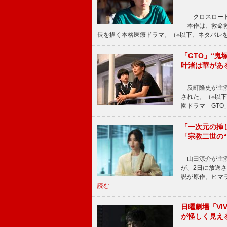
「クロスロード
本作は、救命救
長を描く本格医療ドラマ。（※以下、ネタバレ
「GTO」“
叶渚は華があ
反町隆史が主演
された。（※以
園ドラマ「GTO
「一次元の挿
「宗教二世の
山田涼介が主演
が、2日に放送
説が原作。ヒマラ
読む
日曜劇場「V
が怪しく見え