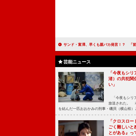
サンド・富澤、早くも親バカ発言！？ 「皆さんが思っている以上に
芸能ニュース
「今夜もシリ
渚）の共犯関
い」
「今夜もシリア
放送された。 
を結んだ一匹おおかみの刑事・磯貝（横山裕）
「クロスロー
ごく難しいと
とがある』っ