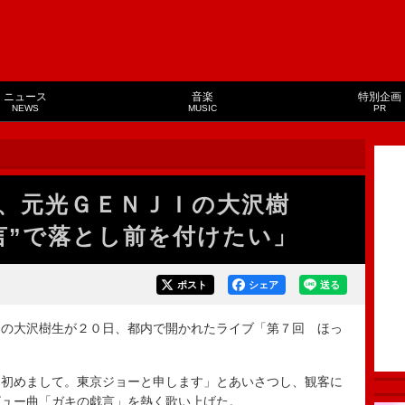
ニュース
音楽
特別企画
NEWS
MUSIC
PR
、元光ＧＥＮＪＩの大沢樹
言”で落とし前を付けたい」
ポスト
シェア
送る
の大沢樹生が２０日、都内で開かれたライブ「第７回 ほっ
初めまして。東京ジョーと申します」とあいさつし、観客に
ビュー曲「ガキの戯言」を熱く歌い上げた。