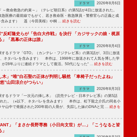
2026年8月6日
ドラマ
 ～救命救急の約束～」（テレビ朝日系）の第5話が4日に放送された。
急医療の最前線でもがく、若き救命医・救急隊員・警察官らの正義と成
を含みます） 遥（今田美桜）や桐 …
続きを読む
鬼塚”反町隆史らが「告白大作戦」を決行 「カジサックの娘・梶原
る」「黒幕の正体は誰」
2026年8月4日
ドラマ
するドラマ「GTO」（カンテレ・フジテレビ系）の第3話が、3日に放送
下、ネタバレを含みます） 本作は、1998年に放送されて人気を博した学
」が28年ぶりに連続ドラマとして復活。50代になった“ …
続きを読む
し木」“唯”白石聖の正体が判明し騒然 「車椅子だったよね」
“悠”山田涼介がつらい」
2026年8月3日
ドラマ
するドラマ「一次元の挿し木」（読売テレビ・日本テレビ系）の第5話
された。（※以下、ネタバレを含みます） 本作は、松下龍之介氏の同名小
ヤ山中で発掘された200年前の人骨が、失踪した妹のDNAと完 …
続きを
IVANT」「まさか長野専務（小日向文世）が…」「こうなると皆
る」
2026年8月3日