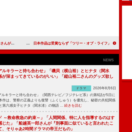
かわいい」
「ツリー・オブ・ライフ」がカンヌ最高賞受賞 日本作品は受賞ならず
NEWS
アルキラーと待ち合わせ」「磯貝（横山裕）とヒナタ（関水
係が深まってきているのがいい」「縦山裕二さんのグッズ欲し
2026年8月6日
ドラマ
ルキラーと待ち合わせ」（関西テレビ／フジテレビ系）の第6話が5日に
本作は、警察の正義よりも復讐（ふくしゅう）を優先し、秘密の共犯関係
と第六感女子ヒナタ（関水渚）の物語 …
続きを読む
ド ～救命救急の約束～」「人間関係、特に人を指導するのはす
感じた」「船越英一郎さんが『刑事面に似ていると言われたこ
て、そりゃあ2時間ドラマの帝王だもの」