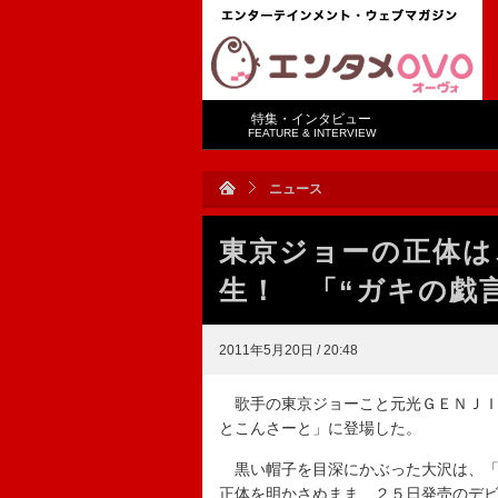
特集・インタビュー
FEATURE & INTERVIEW
ニュース
東京ジョーの正体は
生！ 「“ガキの戯
2011年5月20日 / 20:48
歌手の東京ジョーこと元光ＧＥＮＪＩ
とこんさーと」に登場した。
黒い帽子を目深にかぶった大沢は、「
正体を明かさぬまま、２５日発売のデ