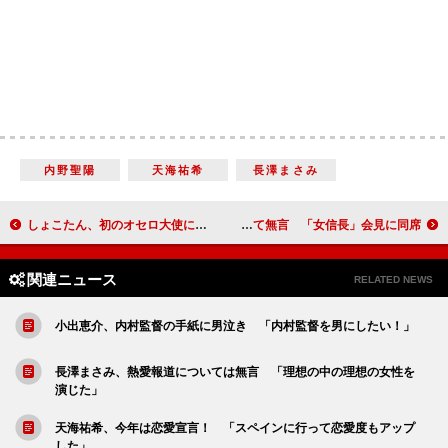
内野聖陽
天海祐希
長澤まさみ
しょこたん、初のオセロ大使に就任 小学５年生に敗れ「すんげー悔しい」
伊勢谷＆長澤、交際質問にそろって無言 「女信長」会見に同席
関連ニュース
RELATED NEWS
小出恵介、内村監督の手紙に男泣き 「内村監督を男にしたい！」
長澤まさみ、熱愛報道については無言 「理想の中の理想の女性を
演じた」
天海祐希、今年は恋愛宣言！ 「スペインに行って恋愛度もアップ
した」