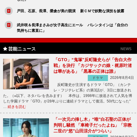
戸田、石原、長澤、榮倉が美の競演 新ＣＭで妖艶な演技を披露
武井咲＆長澤まさみが女子高生にエール バレンタインは「自分の
気持ちに素直に」
芸能ニュース
NEWS
「GTO」“鬼塚”反町隆史らが「告白大作
戦」を決行 「カジサックの娘・梶原叶渚
は華がある」「黒幕の正体は誰」
2026年8月4日
ドラマ
反町隆史が主演するドラマ「GTO」（カンテ
レ・フジテレビ系）の第3話が、3日に放送され
た。（※以下、ネタバレを含みます） 本作は、1998年に放送されて人気を博
した学園ドラマ「GTO」が28年ぶりに連続ドラマとして復活。50代になった“
…
続きを読む
「一次元の挿し木」“唯”白石聖の正体が
判明し騒然 「車椅子だったよね」「宗教
二世の“悠”山田涼介がつらい」