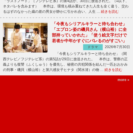
「ラストノート」（フジテレビ系）の第4話が、30日に放送された。（※以下、
ネタバレを含みます） 本作は、環境も積み重ねてきた人生も全く違う、交わ
るはずのなかった歳の差の男女が静かに引かれ合い、人生 …
続きを読む
「今夜もシリアルキラーと待ち合わせ」
「エプロン姿の磯貝さん（横山裕）に全
部持っていかれた」「使う絵文字だけで
若者か中年かすぐにバレるのがすごい」
2026年7月30日
ドラマ
「今夜もシリアルキラーと待ち合わせ」（関
西テレビ／フジテレビ系）の第5話が29日に放送された。 本作は、警察の正
義よりも復讐（ふくしゅう）を優先し、秘密の共犯関係を結んだ一匹おおかみ
の刑事・磯貝（横山裕）と第六感女子ヒナタ（関水渚）の物 …
続きを読む
more »