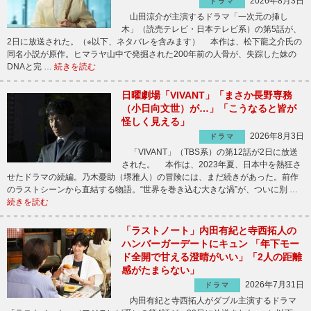
2026年8月3日
ドラマ
山田涼介が主演するドラマ「一次元の挿し
木」（読売テレビ・日本テレビ系）の第5話が、
2日に放送された。（※以下、ネタバレを含みます） 本作は、松下龍之介氏の
同名小説が原作。ヒマラヤ山中で発掘された200年前の人骨が、失踪した妹の
DNAと完 …
続きを読む
日曜劇場「VIVANT」「まさか長野専務
（小日向文世）が…」「こうなると皆が
怪しく見える」
2026年8月3日
ドラマ
「VIVANT」（TBS系）の第12話が2日に放送
された。 本作は、2023年夏、日本中を熱狂さ
せたドラマの続編。乃木憂助（堺雅人）の冒険には、まだ続きがあった。前作
のラストシーンから直結する物語。“世界を巻き込む大きな渦”が、ついに別 …
続きを読む
「ラストノート」内田有紀と寺西拓人の
ハンバーガーデートにキュン 「年下モー
ド全開で甘える澄晴がいい」「2人の距離
感がたまらない」
2026年7月31日
ドラマ
内田有紀と寺西拓人がダブル主演するドラマ