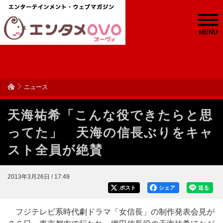
MENU
ニュース
天海祐希「こんな役できたらと思
ってた」 天海の信長ぶりをキャ
スト全員が絶賛
2013年3月26日 / 17:49
ポスト
シェア
送る
フジテレビ系時代劇ドラマ「女信長」の制作発表会見が