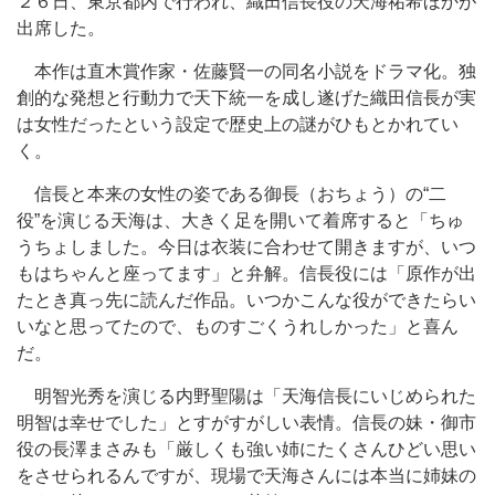
２６日、東京都内で行われ、織田信長役の天海祐希ほかが
出席した。
本作は直木賞作家・佐藤賢一の同名小説をドラマ化。独
創的な発想と行動力で天下統一を成し遂げた織田信長が実
は女性だったという設定で歴史上の謎がひもとかれてい
く。
信長と本来の女性の姿である御長（おちょう）の“二
役”を演じる天海は、大きく足を開いて着席すると「ちゅ
うちょしました。今日は衣装に合わせて開きますが、いつ
もはちゃんと座ってます」と弁解。信長役には「原作が出
たとき真っ先に読んだ作品。いつかこんな役ができたらい
いなと思ってたので、ものすごくうれしかった」と喜ん
だ。
明智光秀を演じる内野聖陽は「天海信長にいじめられた
明智は幸せでした」とすがすがしい表情。信長の妹・御市
役の長澤まさみも「厳しくも強い姉にたくさんひどい思い
をさせられるんですが、現場で天海さんには本当に姉妹の