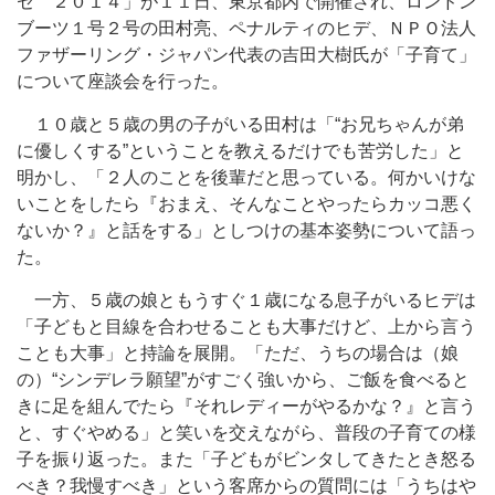
セ ２０１４」が１１日、東京都内で開催され、ロンドン
ブーツ１号２号の田村亮、ペナルティのヒデ、ＮＰＯ法人
ファザーリング・ジャパン代表の吉田大樹氏が「子育て」
について座談会を行った。
１０歳と５歳の男の子がいる田村は「“お兄ちゃんが弟
に優しくする”ということを教えるだけでも苦労した」と
明かし、「２人のことを後輩だと思っている。何かいけな
いことをしたら『おまえ、そんなことやったらカッコ悪く
ないか？』と話をする」としつけの基本姿勢について語っ
た。
一方、５歳の娘ともうすぐ１歳になる息子がいるヒデは
「子どもと目線を合わせることも大事だけど、上から言う
ことも大事」と持論を展開。「ただ、うちの場合は（娘
の）“シンデレラ願望”がすごく強いから、ご飯を食べると
きに足を組んでたら『それレディーがやるかな？』と言う
と、すぐやめる」と笑いを交えながら、普段の子育ての様
子を振り返った。また「子どもがビンタしてきたとき怒る
べき？我慢すべき」という客席からの質問には「うちはや