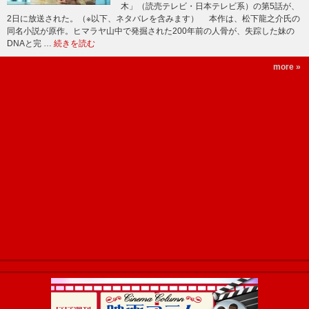
木」（読売テレビ・日本テレビ系）の第5話が、
2日に放送された。（※以下、ネタバレを含みます） 本作は、松下龍之介氏の
同名小説が原作。ヒマラヤ山中で発掘された200年前の人骨が、失踪した妹の
DNAと完 …
続きを読む
more »