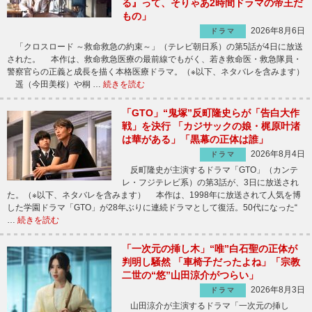
る』って、そりゃあ2時間ドラマの帝王だ
もの」
2026年8月6日
ドラマ
「クロスロード ～救命救急の約束～」（テレビ朝日系）の第5話が4日に放送
された。 本作は、救命救急医療の最前線でもがく、若き救命医・救急隊員・
警察官らの正義と成長を描く本格医療ドラマ。（※以下、ネタバレを含みます）
遥（今田美桜）や桐 …
続きを読む
「GTO」“鬼塚”反町隆史らが「告白大作
戦」を決行 「カジサックの娘・梶原叶渚
は華がある」「黒幕の正体は誰」
2026年8月4日
ドラマ
反町隆史が主演するドラマ「GTO」（カンテ
レ・フジテレビ系）の第3話が、3日に放送され
た。（※以下、ネタバレを含みます） 本作は、1998年に放送されて人気を博
した学園ドラマ「GTO」が28年ぶりに連続ドラマとして復活。50代になった“
…
続きを読む
「一次元の挿し木」“唯”白石聖の正体が
判明し騒然 「車椅子だったよね」「宗教
二世の“悠”山田涼介がつらい」
2026年8月3日
ドラマ
山田涼介が主演するドラマ「一次元の挿し