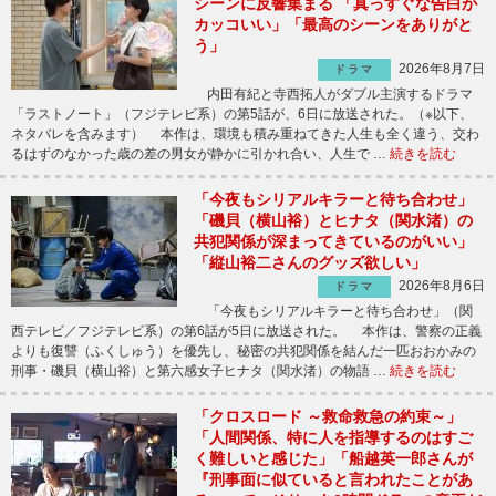
シーンに反響集まる 「真っすぐな告白が
カッコいい」「最高のシーンをありがと
う」
2026年8月7日
ドラマ
内田有紀と寺西拓人がダブル主演するドラマ
「ラストノート」（フジテレビ系）の第5話が、6日に放送された。（※以下、
ネタバレを含みます） 本作は、環境も積み重ねてきた人生も全く違う、交わ
るはずのなかった歳の差の男女が静かに引かれ合い、人生で …
続きを読む
「今夜もシリアルキラーと待ち合わせ」
「磯貝（横山裕）とヒナタ（関水渚）の
共犯関係が深まってきているのがいい」
「縦山裕二さんのグッズ欲しい」
2026年8月6日
ドラマ
「今夜もシリアルキラーと待ち合わせ」（関
西テレビ／フジテレビ系）の第6話が5日に放送された。 本作は、警察の正義
よりも復讐（ふくしゅう）を優先し、秘密の共犯関係を結んだ一匹おおかみの
刑事・磯貝（横山裕）と第六感女子ヒナタ（関水渚）の物語 …
続きを読む
「クロスロード ～救命救急の約束～」
「人間関係、特に人を指導するのはすご
く難しいと感じた」「船越英一郎さんが
『刑事面に似ていると言われたことがあ