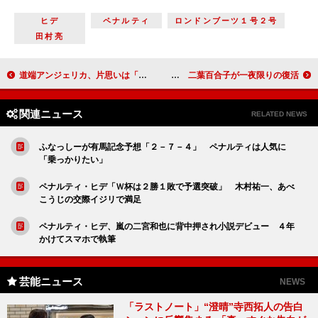
ヒデ
ペナルティ
ロンドンブーツ１号２号
田村亮
道端アンジェリカ、片思いは「見守って」 あき竹城は山形弁で地元アピール
篠田麻里子、「岸壁の母」に感激 二葉百合子が一夜限りの復活
関連ニュース
RELATED NEWS
ふなっしーが有馬記念予想「２－７－４」 ペナルティは人気に
「乗っかりたい」
ペナルティ・ヒデ「Ｗ杯は２勝１敗で予選突破」 木村祐一、あべ
こうじの交際イジリで満足
ペナルティ・ヒデ、嵐の二宮和也に背中押され小説デビュー ４年
かけてスマホで執筆
芸能ニュース
NEWS
「ラストノート」“澄晴”寺西拓人の告白