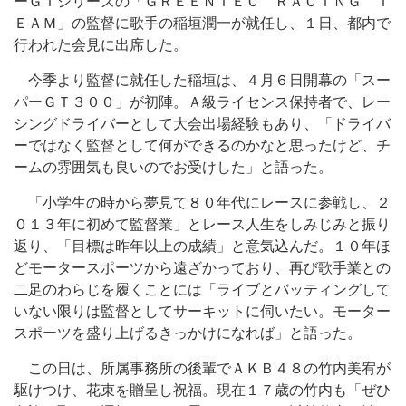
ーＧＴシリーズの「ＧＲＥＥＮＴＥＣ ＲＡＣＩＮＧ Ｔ
ＥＡＭ」の監督に歌手の稲垣潤一が就任し、１日、都内で
行われた会見に出席した。
今季より監督に就任した稲垣は、４月６日開幕の「スー
パーＧＴ３００」が初陣。Ａ級ライセンス保持者で、レー
シングドライバーとして大会出場経験もあり、「ドライバ
ーではなく監督として何ができるのかなと思ったけど、チ
ームの雰囲気も良いのでお受けした」と語った。
「小学生の時から夢見て８０年代にレースに参戦し、２
０１３年に初めて監督業」とレース人生をしみじみと振り
返り、「目標は昨年以上の成績」と意気込んだ。１０年ほ
どモータースポーツから遠ざかっており、再び歌手業との
二足のわらじを履くことには「ライブとバッティングして
いない限りは監督としてサーキットに伺いたい。モーター
スポーツを盛り上げるきっかけになれば」と語った。
この日は、所属事務所の後輩でＡＫＢ４８の竹内美宥が
駆けつけ、花束を贈呈し祝福。現在１７歳の竹内も「ぜひ