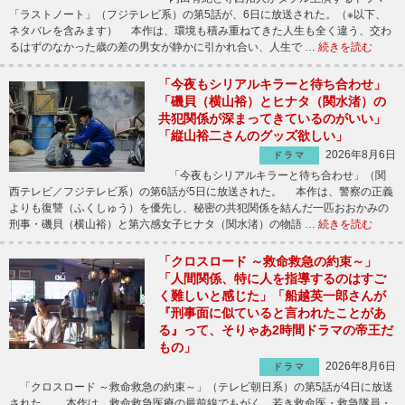
「ラストノート」（フジテレビ系）の第5話が、6日に放送された。（※以下、
ネタバレを含みます） 本作は、環境も積み重ねてきた人生も全く違う、交わ
るはずのなかった歳の差の男女が静かに引かれ合い、人生で …
続きを読む
「今夜もシリアルキラーと待ち合わせ」
「磯貝（横山裕）とヒナタ（関水渚）の
共犯関係が深まってきているのがいい」
「縦山裕二さんのグッズ欲しい」
2026年8月6日
ドラマ
「今夜もシリアルキラーと待ち合わせ」（関
西テレビ／フジテレビ系）の第6話が5日に放送された。 本作は、警察の正義
よりも復讐（ふくしゅう）を優先し、秘密の共犯関係を結んだ一匹おおかみの
刑事・磯貝（横山裕）と第六感女子ヒナタ（関水渚）の物語 …
続きを読む
「クロスロード ～救命救急の約束～」
「人間関係、特に人を指導するのはすご
く難しいと感じた」「船越英一郎さんが
『刑事面に似ていると言われたことがあ
る』って、そりゃあ2時間ドラマの帝王だ
もの」
2026年8月6日
ドラマ
「クロスロード ～救命救急の約束～」（テレビ朝日系）の第5話が4日に放送
された。 本作は、救命救急医療の最前線でもがく、若き救命医・救急隊員・