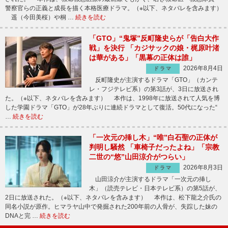
警察官らの正義と成長を描く本格医療ドラマ。（※以下、ネタバレを含みます）
遥（今田美桜）や桐 …
続きを読む
「GTO」“鬼塚”反町隆史らが「告白大作
戦」を決行 「カジサックの娘・梶原叶渚
は華がある」「黒幕の正体は誰」
2026年8月4日
ドラマ
反町隆史が主演するドラマ「GTO」（カンテ
レ・フジテレビ系）の第3話が、3日に放送され
た。（※以下、ネタバレを含みます） 本作は、1998年に放送されて人気を博
した学園ドラマ「GTO」が28年ぶりに連続ドラマとして復活。50代になった“
…
続きを読む
「一次元の挿し木」“唯”白石聖の正体が
判明し騒然 「車椅子だったよね」「宗教
二世の“悠”山田涼介がつらい」
2026年8月3日
ドラマ
山田涼介が主演するドラマ「一次元の挿し
木」（読売テレビ・日本テレビ系）の第5話が、
2日に放送された。（※以下、ネタバレを含みます） 本作は、松下龍之介氏の
同名小説が原作。ヒマラヤ山中で発掘された200年前の人骨が、失踪した妹の
DNAと完 …
続きを読む