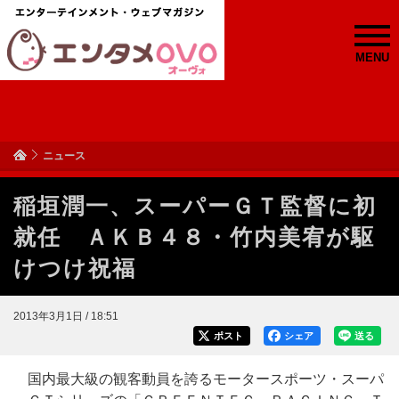
MENU
ニュース
稲垣潤一、スーパーＧＴ監督に初
就任 ＡＫＢ４８・竹内美宥が駆
けつけ祝福
2013年3月1日 / 18:51
ポスト
シェア
送る
国内最大級の観客動員を誇るモータースポーツ・スーパ