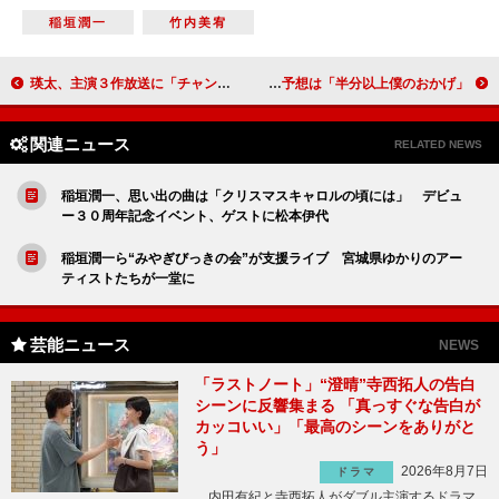
稲垣潤一
竹内美宥
瑛太、主演３作放送に「チャンス」 ＮＨＫドラマ初主演で医師役
板尾創路、競馬場でトークショー 優勝馬予想は「半分以上僕のおかげ」
関連ニュース
RELATED NEWS
稲垣潤一、思い出の曲は「クリスマスキャロルの頃には」 デビュ
ー３０周年記念イベント、ゲストに松本伊代
稲垣潤一ら“みやぎびっきの会”が支援ライブ 宮城県ゆかりのアー
ティストたちが一堂に
芸能ニュース
NEWS
「ラストノート」“澄晴”寺西拓人の告白
シーンに反響集まる 「真っすぐな告白が
カッコいい」「最高のシーンをありがと
う」
2026年8月7日
ドラマ
内田有紀と寺西拓人がダブル主演するドラマ