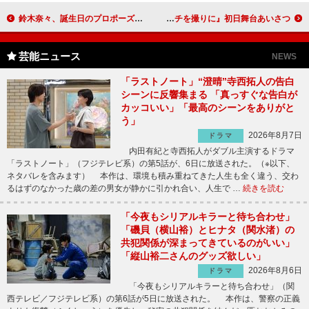
鈴木奈々、誕生日のプロポーズに自信 「リアルに実現すると思う」
柳英里紗「姉妹の役作りは新宿から」 『チチを撮りに』初日舞台あいさつ
芸能ニュース
NEWS
「ラストノート」“澄晴”寺西拓人の告白
シーンに反響集まる 「真っすぐな告白が
カッコいい」「最高のシーンをありがと
う」
2026年8月7日
ドラマ
内田有紀と寺西拓人がダブル主演するドラマ
「ラストノート」（フジテレビ系）の第5話が、6日に放送された。（※以下、
ネタバレを含みます） 本作は、環境も積み重ねてきた人生も全く違う、交わ
るはずのなかった歳の差の男女が静かに引かれ合い、人生で …
続きを読む
「今夜もシリアルキラーと待ち合わせ」
「磯貝（横山裕）とヒナタ（関水渚）の
共犯関係が深まってきているのがいい」
「縦山裕二さんのグッズ欲しい」
2026年8月6日
ドラマ
「今夜もシリアルキラーと待ち合わせ」（関
西テレビ／フジテレビ系）の第6話が5日に放送された。 本作は、警察の正義