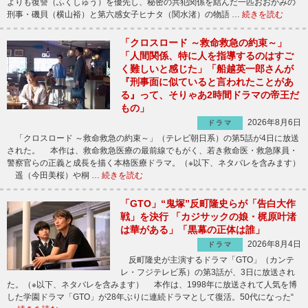
よりも復讐（ふくしゅう）を優先し、秘密の共犯関係を結んだ一匹おおかみの
刑事・磯貝（横山裕）と第六感女子ヒナタ（関水渚）の物語 …
続きを読む
「クロスロード ～救命救急の約束～」
「人間関係、特に人を指導するのはすご
く難しいと感じた」「船越英一郎さんが
『刑事面に似ていると言われたことがあ
る』って、そりゃあ2時間ドラマの帝王だ
もの」
2026年8月6日
ドラマ
「クロスロード ～救命救急の約束～」（テレビ朝日系）の第5話が4日に放送
された。 本作は、救命救急医療の最前線でもがく、若き救命医・救急隊員・
警察官らの正義と成長を描く本格医療ドラマ。（※以下、ネタバレを含みます）
遥（今田美桜）や桐 …
続きを読む
「GTO」“鬼塚”反町隆史らが「告白大作
戦」を決行 「カジサックの娘・梶原叶渚
は華がある」「黒幕の正体は誰」
2026年8月4日
ドラマ
反町隆史が主演するドラマ「GTO」（カンテ
レ・フジテレビ系）の第3話が、3日に放送され
た。（※以下、ネタバレを含みます） 本作は、1998年に放送されて人気を博
した学園ドラマ「GTO」が28年ぶりに連続ドラマとして復活。50代になった“