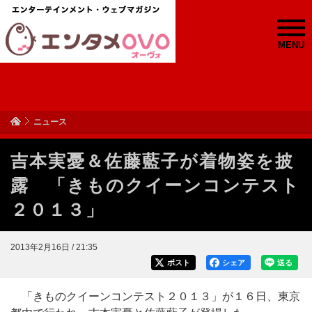
MENU
ニュース
吉本実憂＆佐藤藍子が着物姿を披
露 「きものクイーンコンテスト
２０１３」
2013年2月16日 / 21:35
ポスト
シェア
送る
「きものクイーンコンテスト２０１３」が１６日、東京