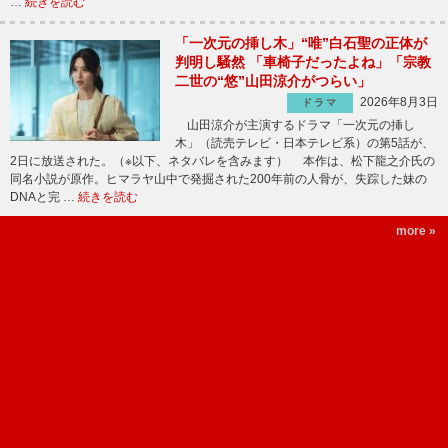
…
続きを読む
「一次元の挿し木」“唯”白石聖の正体が
判明し騒然 「車椅子だったよね」「宗教
二世の“悠”山田涼介がつらい」
2026年8月3日
ドラマ
山田涼介が主演するドラマ「一次元の挿し
木」（読売テレビ・日本テレビ系）の第5話が、
2日に放送された。（※以下、ネタバレを含みます） 本作は、松下龍之介氏の
同名小説が原作。ヒマラヤ山中で発掘された200年前の人骨が、失踪した妹の
DNAと完 …
続きを読む
more »