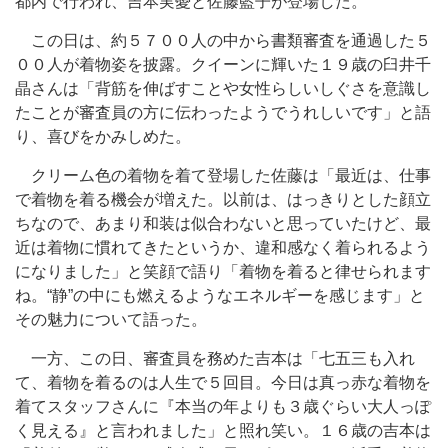
都内で行われ、吉本実憂と佐藤藍子が登場した。
この日は、約５７００人の中から書類審査を通過した５
００人が着物姿を披露。クイーンに輝いた１９歳の臼井千
晶さんは「背筋を伸ばすことや女性らしいしぐさを意識し
たことが審査員の方に伝わったようでうれしいです」と語
り、喜びをかみしめた。
クリーム色の着物を着て登場した佐藤は「最近は、仕事
で着物を着る機会が増えた。以前は、はっきりとした顔立
ちなので、あまり和装は似合わないと思っていたけど、最
近は着物に慣れてきたというか、違和感なく着られるよう
になりました」と笑顔で語り「着物を着ると律せられます
ね。“静”の中にも燃えるようなエネルギーを感じます」と
その魅力について語った。
一方、この日、審査員を務めた吉本は「七五三も入れ
て、着物を着るのは人生で５回目。今日は真っ赤な着物を
着てスタッフさんに『本当の年よりも３歳ぐらい大人っぽ
く見える』と言われました」と照れ笑い。１６歳の吉本は