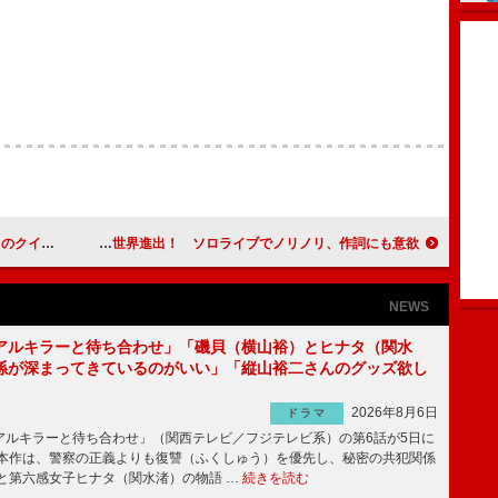
２０１３」
ＡＫＢ柏木、夢はでっかく世界進出！ ソロライブでノリノリ、作詞にも意欲
NEWS
アルキラーと待ち合わせ」「磯貝（横山裕）とヒナタ（関水
係が深まってきているのがいい」「縦山裕二さんのグッズ欲し
2026年8月6日
ドラマ
ルキラーと待ち合わせ」（関西テレビ／フジテレビ系）の第6話が5日に
本作は、警察の正義よりも復讐（ふくしゅう）を優先し、秘密の共犯関係
と第六感女子ヒナタ（関水渚）の物語 …
続きを読む