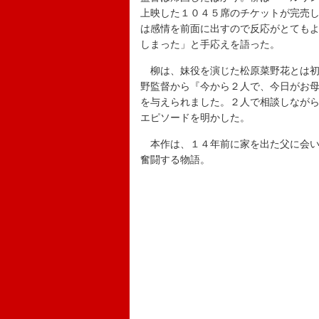
上映した１０４５席のチケットが完売
は感情を前面に出すので反応がとても
しまった」と手応えを語った。
柳は、妹役を演じた松原菜野花とは初
野監督から『今から２人で、今日がお
を与えられました。２人で相談しなが
エピソードを明かした。
本作は、１４年前に家を出た父に会いに
奮闘する物語。