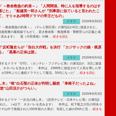
ド ～救命救急の約束～」「人間関係、特に人を指導するのはす
感じた」「船越英一郎さんが『刑事面に似ていると言われたこ
て、そりゃあ2時間ドラマの帝王だもの」
2026年8月6日
ドラマ
 ～救命救急の約束～」（テレビ朝日系）の第5話が4日に放送された。
急医療の最前線でもがく、若き救命医・救急隊員・警察官らの正義と成
を含みます） 遥（今田美桜）や桐 …
続きを読む
鬼塚”反町隆史らが「告白大作戦」を決行 「カジサックの娘・梶原
る」「黒幕の正体は誰」
2026年8月4日
ドラマ
するドラマ「GTO」（カンテレ・フジテレビ系）の第3話が、3日に放送
下、ネタバレを含みます） 本作は、1998年に放送されて人気を博した学
」が28年ぶりに連続ドラマとして復活。50代になった“ …
続きを読む
し木」“唯”白石聖の正体が判明し騒然 「車椅子だったよね」
“悠”山田涼介がつらい」
2026年8月3日
ドラマ
するドラマ「一次元の挿し木」（読売テレビ・日本テレビ系）の第5話
された。（※以下、ネタバレを含みます） 本作は、松下龍之介氏の同名小
ヤ山中で発掘された200年前の人骨が、失踪した妹のDNAと完 …
続きを