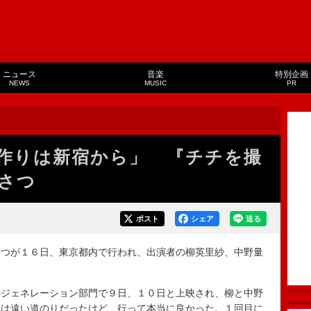
ニュース
音楽
特別企画
NEWS
MUSIC
PR
作りは新宿から」 『チチを撮
さつ
ポスト
シェア
送る
つが１６日、東京都内で行われ、出演者の柳英里紗、中野量
ジェネレーション部門で９日、１０日と上映され、柳と中野
ンは遠い道のりだったけど、行って本当に良かった。１回目に