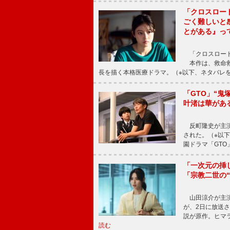
「クロスロー
ごく難しいと
とがある』っ
「クロスロード
本作は、救命救
長を描く本格医療ドラマ。（※以下、ネタバレ
「GTO」“
叶渚は華があ
反町隆史が主演
された。（※以
園ドラマ「GTO
「一次元の挿
「宗教二世の
山田涼介が主演
が、2日に放送
説が原作。ヒマラ
読む