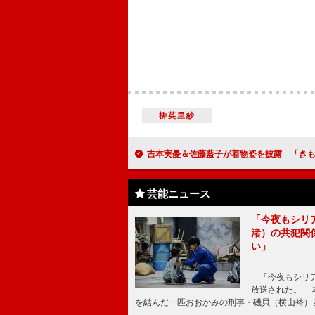
柳英里紗
吉本実憂＆佐藤藍子が着物姿を披露 「きものクイーンコンテスト
芸能ニュース
「今夜もシリ
渚）の共犯関
い」
「今夜もシリア
放送された。 
を結んだ一匹おおかみの刑事・磯貝（横山裕）