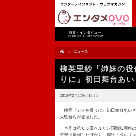
特集・インタビュー
FEATURE & INTERVIEW
ニュース
柳英里紗「姉妹の役
りに』初日舞台あい
2013年2月17日 / 12:25
映画『チチを撮りに』初日舞台あいさ
太監督らが登壇した。
本作は第６３回ベルリン国際映画祭の
監督は帰国したばかり。柳は「ベルリ