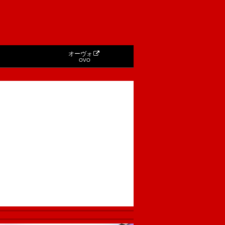
オーヴォ
OVO