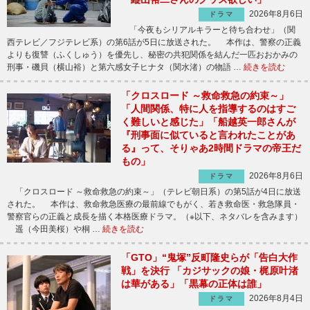
2026年8月6日
ドラマ
「今夜もシリアルキラーと待ち合わせ」（関
西テレビ／フジテレビ系）の第6話が5日に放送された。 本作は、警察の正義
よりも復讐（ふくしゅう）を優先し、秘密の共犯関係を結んだ一匹おおかみの
刑事・磯貝（横山裕）と第六感女子ヒナタ（関水渚）の物語 …
続きを読む
「クロスロード ～救命救急の約束～」
「人間関係、特に人を指導するのはすご
く難しいと感じた」「船越英一郎さんが
『刑事面に似ていると言われたことがあ
る』って、そりゃあ2時間ドラマの帝王だ
もの」
2026年8月6日
ドラマ
「クロスロード ～救命救急の約束～」（テレビ朝日系）の第5話が4日に放送
された。 本作は、救命救急医療の最前線でもがく、若き救命医・救急隊員・
警察官らの正義と成長を描く本格医療ドラマ。（※以下、ネタバレを含みます）
遥（今田美桜）や桐 …
続きを読む
「GTO」“鬼塚”反町隆史らが「告白大作
戦」を決行 「カジサックの娘・梶原叶渚
は華がある」「黒幕の正体は誰」
2026年8月4日
ドラマ