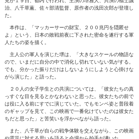
見が１９日、都内で行われ、主演の堺雅人、共演の福士誠
治、八千草薫、佐々部清監督、原作者の浅田次郎が登壇し
た。
本作は、「マッカーサーの財宝、２００兆円を隠匿せ
よ」という、日本の敗戦前夜に下された密命を遂行する軍
人たちの姿を描く。
主人公の軍人を演じた堺は、「大きなスケールの物語な
ので、いまだに自分の中で消化し切れていない気がする。
でも、分かった振りだけはしないようにしようと心掛けな
がら演じた」と語った。
２０人の女子学生との共演については、「彼女たちの真
っすぐな目を見るとかなわないと思った。彼女たちの前で
は役に入る前にすでに演じていた。でもモンペ姿と普段着
のギャップを見て、この映画で一番化けていたのは彼女た
ちだと思った」と苦笑いを浮かべながら語った。
また、八千草が自らの戦争体験を交えながら、この映画
や震災に対する思いを語ると会場から拍手が沸いた。