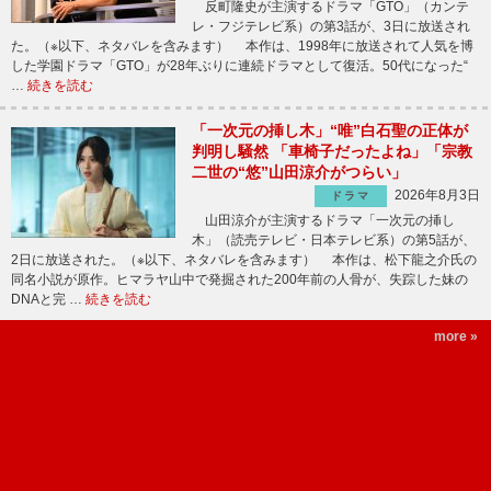
反町隆史が主演するドラマ「GTO」（カンテ
レ・フジテレビ系）の第3話が、3日に放送され
た。（※以下、ネタバレを含みます） 本作は、1998年に放送されて人気を博
した学園ドラマ「GTO」が28年ぶりに連続ドラマとして復活。50代になった“
…
続きを読む
「一次元の挿し木」“唯”白石聖の正体が
判明し騒然 「車椅子だったよね」「宗教
二世の“悠”山田涼介がつらい」
2026年8月3日
ドラマ
山田涼介が主演するドラマ「一次元の挿し
木」（読売テレビ・日本テレビ系）の第5話が、
2日に放送された。（※以下、ネタバレを含みます） 本作は、松下龍之介氏の
同名小説が原作。ヒマラヤ山中で発掘された200年前の人骨が、失踪した妹の
DNAと完 …
続きを読む
more »