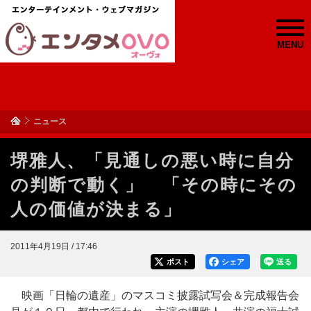
MENU
ニュース
堺雅人、「見通しの悪い時に自分
の判断で動く」 「その時にその
人の価値が決まる」
2011年4月19日 / 17:46
ポスト
シェア
送る
映画「日輪の遺産」のマスコミ披露試写会＆完成報告会