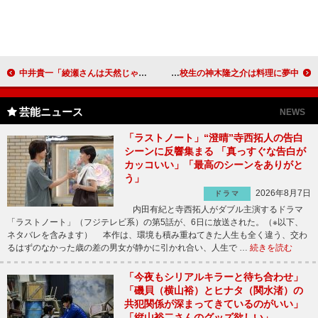
中井貴一「綾瀬さんは天然じゃなくてトンチンカン」 堤真一、岡田将生らと「プリンセストヨトミ」完成会見
松岡昌宏が、神木隆之介を絶賛 現役高校生の神木隆之介は料理に夢中
芸能ニュース
NEWS
「ラストノート」“澄晴”寺西拓人の告白
シーンに反響集まる 「真っすぐな告白が
カッコいい」「最高のシーンをありがと
う」
2026年8月7日
ドラマ
内田有紀と寺西拓人がダブル主演するドラマ
「ラストノート」（フジテレビ系）の第5話が、6日に放送された。（※以下、
ネタバレを含みます） 本作は、環境も積み重ねてきた人生も全く違う、交わ
るはずのなかった歳の差の男女が静かに引かれ合い、人生で …
続きを読む
「今夜もシリアルキラーと待ち合わせ」
「磯貝（横山裕）とヒナタ（関水渚）の
共犯関係が深まってきているのがいい」
「縦山裕二さんのグッズ欲しい」