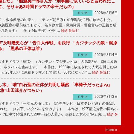
感じた」「船越英一郎さんが『刑事面に似ていると言われたこ
て、そりゃあ2時間ドラマの帝王だもの」
2026年8月6日
ドラマ
 ～救命救急の約束～」（テレビ朝日系）の第5話が4日に放送された。
急医療の最前線でもがく、若き救命医・救急隊員・警察官らの正義と成
を含みます） 遥（今田美桜）や桐 …
続きを読む
鬼塚”反町隆史らが「告白大作戦」を決行 「カジサックの娘・梶原
る」「黒幕の正体は誰」
2026年8月4日
ドラマ
するドラマ「GTO」（カンテレ・フジテレビ系）の第3話が、3日に放送
下、ネタバレを含みます） 本作は、1998年に放送されて人気を博した学
」が28年ぶりに連続ドラマとして復活。50代になった“ …
続きを読む
し木」“唯”白石聖の正体が判明し騒然 「車椅子だったよね」
“悠”山田涼介がつらい」
2026年8月3日
ドラマ
するドラマ「一次元の挿し木」（読売テレビ・日本テレビ系）の第5話
された。（※以下、ネタバレを含みます） 本作は、松下龍之介氏の同名小
ヤ山中で発掘された200年前の人骨が、失踪した妹のDNAと完 …
続きを
more »