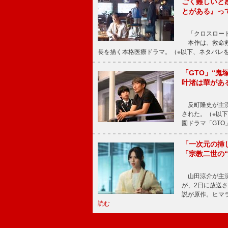
ごく難しいと
とがある』っ
「クロスロード
本作は、救命救
長を描く本格医療ドラマ。（※以下、ネタバレ
「GTO」“
叶渚は華があ
反町隆史が主演
された。（※以
園ドラマ「GTO
「一次元の挿
「宗教二世の
山田涼介が主演
が、2日に放送
説が原作。ヒマラ
読む