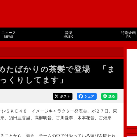
ニュース
音楽
特別企画
NEWS
MUSIC
PR
めたばかりの茶髪で登場 「ま
っくりしてます」
ポスト
シェア
送る
)×ＳＫＥ４８ イメージキャラクター発表会」が２７日、東
理奈、須田亜香里、高柳明音、古川愛李、木本花音、古畑奈
ることから、最近、チームの中ではやっている遊びを問われ