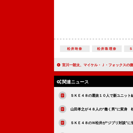
松井玲奈
松井珠理奈
宮川一朗太、マイケル・Ｊ・フォックスの復帰を喜ぶ 「次は恋の話で話題
関連ニュース
ＳＫＥ４８の選抜１０人で新ユニット結
山田孝之が４８人の“働く男”に変身 
ＳＫＥ４８のＷ松井が“ジブリ対談”