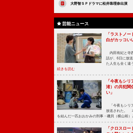
大野智ＳＰドラマに松井珠理奈出演 
芸能ニュース
「ラストノー
白がカッコい
内田有紀と寺西
話が、6日に放
た人生も全く違
続きを読む
「今夜もシリ
渚）の共犯関
い」
「今夜もシリア
放送された。 
を結んだ一匹おおかみの刑事・磯貝（横山裕）
「クロスロー