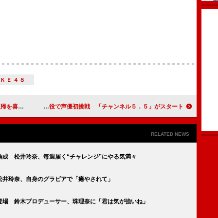
ＳＫＥ４８
になりたい」
逢沢りな、「金田一少年」七瀬美雪役で声優初挑戦 「チャンネル５．５」がスタート
RELATED NEWS
成 松井玲奈、毎週届く“チャレンジ”にやる気満々
松井玲奈、自身のグラビアで「癒やされて」
に登場 鈴木プロデューサー、珠理奈に「君は気が強いね」