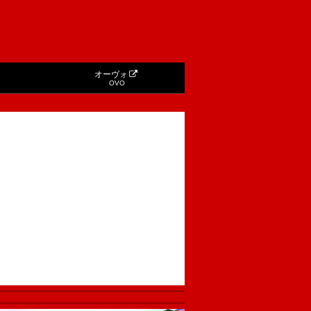
オーヴォ
OVO