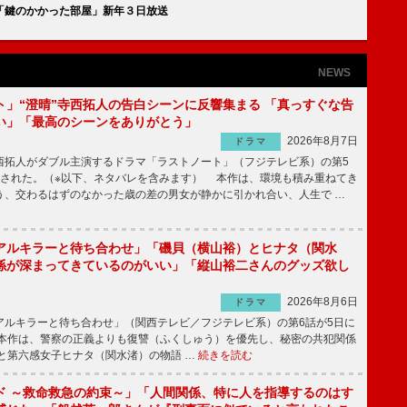
「鍵のかかった部屋」新年３日放送
NEWS
ト」“澄晴”寺西拓人の告白シーンに反響集まる 「真っすぐな告
い」「最高のシーンをありがとう」
2026年8月7日
ドラマ
拓人がダブル主演するドラマ「ラストノート」（フジテレビ系）の第5
送された。（※以下、ネタバレを含みます） 本作は、環境も積み重ねてき
う、交わるはずのなかった歳の差の男女が静かに引かれ合い、人生で …
アルキラーと待ち合わせ」「磯貝（横山裕）とヒナタ（関水
係が深まってきているのがいい」「縦山裕二さんのグッズ欲し
2026年8月6日
ドラマ
ルキラーと待ち合わせ」（関西テレビ／フジテレビ系）の第6話が5日に
本作は、警察の正義よりも復讐（ふくしゅう）を優先し、秘密の共犯関係
と第六感女子ヒナタ（関水渚）の物語 …
続きを読む
ド ～救命救急の約束～」「人間関係、特に人を指導するのはす