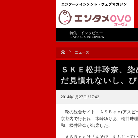
特集・インタビュー
FEATURE & INTERVIEW
ニュース
ＳＫＥ松井玲奈、染
だ見慣れないし、び
2014年1月27日 / 17:42
靴の総合サイト「ＡＳＢｅｅ(アスビー
京都内で行われ、木崎ゆりあ、松井珠
和、松井玲奈が出席した。
ＡＳＢｅｅは「あそび」をもじってい