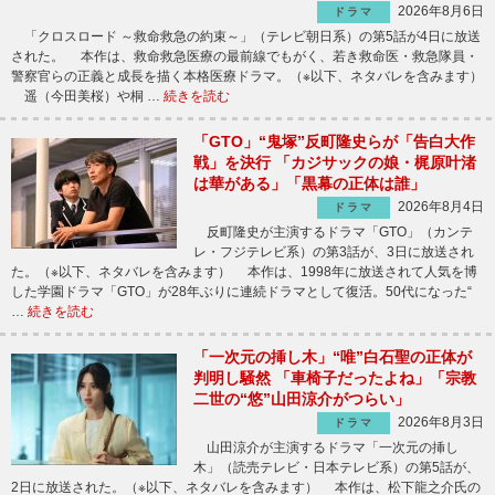
2026年8月6日
ドラマ
「クロスロード ～救命救急の約束～」（テレビ朝日系）の第5話が4日に放送
された。 本作は、救命救急医療の最前線でもがく、若き救命医・救急隊員・
警察官らの正義と成長を描く本格医療ドラマ。（※以下、ネタバレを含みます）
遥（今田美桜）や桐 …
続きを読む
「GTO」“鬼塚”反町隆史らが「告白大作
戦」を決行 「カジサックの娘・梶原叶渚
は華がある」「黒幕の正体は誰」
2026年8月4日
ドラマ
反町隆史が主演するドラマ「GTO」（カンテ
レ・フジテレビ系）の第3話が、3日に放送され
た。（※以下、ネタバレを含みます） 本作は、1998年に放送されて人気を博
した学園ドラマ「GTO」が28年ぶりに連続ドラマとして復活。50代になった“
…
続きを読む
「一次元の挿し木」“唯”白石聖の正体が
判明し騒然 「車椅子だったよね」「宗教
二世の“悠”山田涼介がつらい」
2026年8月3日
ドラマ
山田涼介が主演するドラマ「一次元の挿し
木」（読売テレビ・日本テレビ系）の第5話が、
2日に放送された。（※以下、ネタバレを含みます） 本作は、松下龍之介氏の