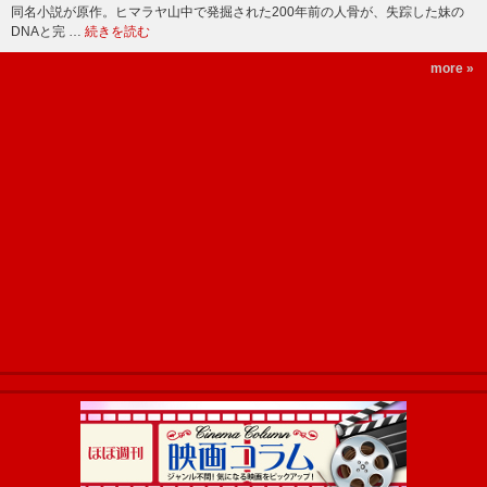
同名小説が原作。ヒマラヤ山中で発掘された200年前の人骨が、失踪した妹の
DNAと完 …
続きを読む
more »