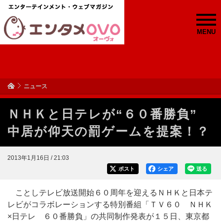
MENU
ニュース
ＮＨＫと日テレが“６０番勝負”
中居が仰天の罰ゲームを提案！？
2013年1月16日 / 21:03
ポスト
シェア
送る
ことしテレビ放送開始６０周年を迎えるＮＨＫと日本テ
レビがコラボレーションする特別番組「ＴＶ６０ ＮＨＫ
×日テレ ６０番勝負」の共同制作発表が１５日、東京都