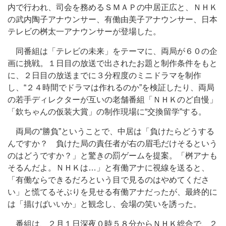
内で行われ、司会を務めるＳＭＡＰの中居正広と、ＮＨＫ
の武内陶子アナウンサー、有働由美子アナウンサー、日本
テレビの桝太一アナウンサーが登場した。
同番組は「テレビの未来」をテーマに、両局が６０の企
画に挑戦。１日目の放送で出されたお題と制作条件をもと
に、２日目の放送までに３分程度のミニドラマを制作
し、“２４時間でドラマは作れるのか”を検証したり、両局
の若手ディレクターが互いの老舗番組「ＮＨＫのど自慢」
「欽ちゃんの仮装大賞」の制作現場に“交換留学”する。
両局の“勝負”ということで、中居は「負けたらどうする
んですか？ 負けた局の責任者が右の眉毛だけそるという
のはどうですか？」と驚きの罰ゲームを提案。「桝アナも
そるんだよ。ＮＨＫは…」と有働アナに視線を送ると、
「有働ならできるだろという目で見るのはやめてくださ
い」と慌てるそぶりを見せる有働アナだったが、最終的に
は「描けばいいか」と観念し、会場の笑いを誘った。
番組は、２月１日深夜０時５８分からＮＨＫ総合で、２