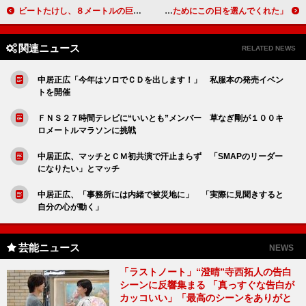
ビートたけし、８メートルの巨大アート披露 「たけしはひどいやつだと思われているかも」
大島監督の妻・小山明子が会見 「私のためにこの日を選んでくれた」
関連ニュース
RELATED NEWS
中居正広「今年はソロでＣＤを出します！」 私服本の発売イベン
トを開催
ＦＮＳ２７時間テレビに“いいとも”メンバー 草なぎ剛が１００キ
ロメートルマラソンに挑戦
中居正広、マッチとＣＭ初共演で汗止まらず 「SMAPのリーダー
になりたい」とマッチ
中居正広、「事務所には内緒で被災地に」 「実際に見聞きすると
自分の心が動く」
芸能ニュース
NEWS
「ラストノート」“澄晴”寺西拓人の告白
シーンに反響集まる 「真っすぐな告白が
カッコいい」「最高のシーンをありがと