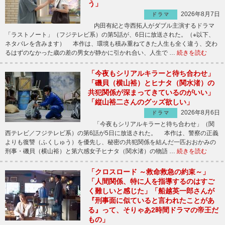
う」
2026年8月7日
ドラマ
内田有紀と寺西拓人がダブル主演するドラマ
「ラストノート」（フジテレビ系）の第5話が、6日に放送された。（※以下、
ネタバレを含みます） 本作は、環境も積み重ねてきた人生も全く違う、交わ
るはずのなかった歳の差の男女が静かに引かれ合い、人生で …
続きを読む
「今夜もシリアルキラーと待ち合わせ」
「磯貝（横山裕）とヒナタ（関水渚）の
共犯関係が深まってきているのがいい」
「縦山裕二さんのグッズ欲しい」
2026年8月6日
ドラマ
「今夜もシリアルキラーと待ち合わせ」（関
西テレビ／フジテレビ系）の第6話が5日に放送された。 本作は、警察の正義
よりも復讐（ふくしゅう）を優先し、秘密の共犯関係を結んだ一匹おおかみの
刑事・磯貝（横山裕）と第六感女子ヒナタ（関水渚）の物語 …
続きを読む
「クロスロード ～救命救急の約束～」
「人間関係、特に人を指導するのはすご
く難しいと感じた」「船越英一郎さんが
『刑事面に似ていると言われたことがあ
る』って、そりゃあ2時間ドラマの帝王だ
もの」