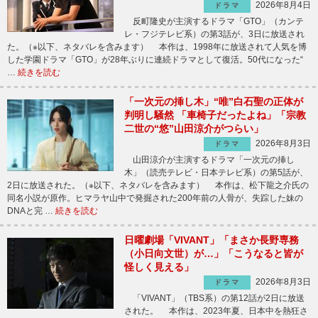
2026年8月4日
ドラマ
反町隆史が主演するドラマ「GTO」（カンテ
レ・フジテレビ系）の第3話が、3日に放送され
た。（※以下、ネタバレを含みます） 本作は、1998年に放送されて人気を博
した学園ドラマ「GTO」が28年ぶりに連続ドラマとして復活。50代になった“
…
続きを読む
「一次元の挿し木」“唯”白石聖の正体が
判明し騒然 「車椅子だったよね」「宗教
二世の“悠”山田涼介がつらい」
2026年8月3日
ドラマ
山田涼介が主演するドラマ「一次元の挿し
木」（読売テレビ・日本テレビ系）の第5話が、
2日に放送された。（※以下、ネタバレを含みます） 本作は、松下龍之介氏の
同名小説が原作。ヒマラヤ山中で発掘された200年前の人骨が、失踪した妹の
DNAと完 …
続きを読む
日曜劇場「VIVANT」「まさか長野専務
（小日向文世）が…」「こうなると皆が
怪しく見える」
2026年8月3日
ドラマ
「VIVANT」（TBS系）の第12話が2日に放送
された。 本作は、2023年夏、日本中を熱狂さ