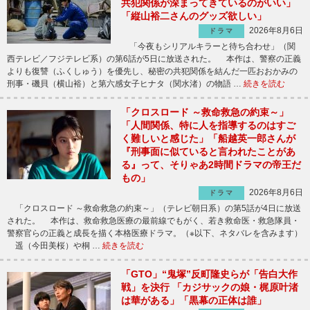
共犯関係が深まってきているのがいい」
「縦山裕二さんのグッズ欲しい」
2026年8月6日
ドラマ
「今夜もシリアルキラーと待ち合わせ」（関
西テレビ／フジテレビ系）の第6話が5日に放送された。 本作は、警察の正義
よりも復讐（ふくしゅう）を優先し、秘密の共犯関係を結んだ一匹おおかみの
刑事・磯貝（横山裕）と第六感女子ヒナタ（関水渚）の物語 …
続きを読む
「クロスロード ～救命救急の約束～」
「人間関係、特に人を指導するのはすご
く難しいと感じた」「船越英一郎さんが
『刑事面に似ていると言われたことがあ
る』って、そりゃあ2時間ドラマの帝王だ
もの」
2026年8月6日
ドラマ
「クロスロード ～救命救急の約束～」（テレビ朝日系）の第5話が4日に放送
された。 本作は、救命救急医療の最前線でもがく、若き救命医・救急隊員・
警察官らの正義と成長を描く本格医療ドラマ。（※以下、ネタバレを含みます）
遥（今田美桜）や桐 …
続きを読む
「GTO」“鬼塚”反町隆史らが「告白大作
戦」を決行 「カジサックの娘・梶原叶渚
は華がある」「黒幕の正体は誰」