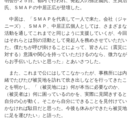
明会が２５日、都内で行われ、発起人の孫正義氏、王貞治
氏、ＳＭＡＰの中居正広が登壇した。
中居は、「ＳＭＡＰを代表して一人で来た。会社（ジャ
ニーズ）、ＳＭＡＰ、中居正広個人としては、さまざまな
活動を通してこれまでと同じように支援していくが、今回
はそれらとは別の活動として発起人を務めさせていただい
た。僕たちが呼び掛けることによって、皆さんに（震災に
対する）意識や関心を持っていただけるのなら、微力なが
らお手伝いしたいと思った」とあいさつした。
また、これまで公にはしてこなかったが、事務所には内
緒でたびたび被災地を訪れて炊き出しなどを行ってきたこ
とを明かし、「（被災地には）何が本当に必要なのか、
（被災者は）何に困っているのかを、実際に見聞きすると
自分の心が動く。そこから自分にできることを見付けてい
かなければ駄目だと思った。今後も休みができたら被災地
に足を運びたい」と語った。