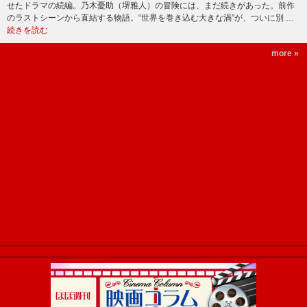
せたドラマの続編。乃木憂助（堺雅人）の冒険には、まだ続きがあった。前作
のラストシーンから直結する物語。“世界を巻き込む大きな渦”が、ついに別 …
続きを読む
more »