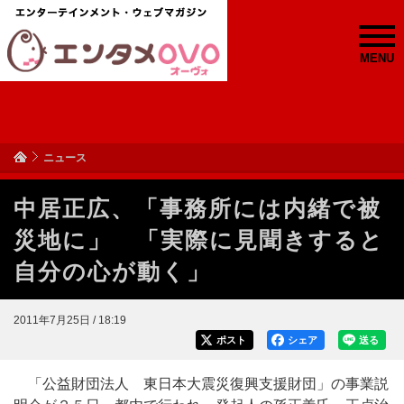
MENU
ニュース
中居正広、「事務所には内緒で被
災地に」 「実際に見聞きすると
自分の心が動く」
2011年7月25日 / 18:19
ポスト
シェア
送る
「公益財団法人 東日本大震災復興支援財団」の事業説