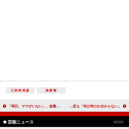
三田村邦彦
浅香唯
「明日、ママがいない」、改善求める 養護施設「子ども傷つく」
デヴィ夫人、“平手打ち”女性と電話でやりとり 今後対面予定も「何が何だか分からない」
芸能ニュース
NEWS