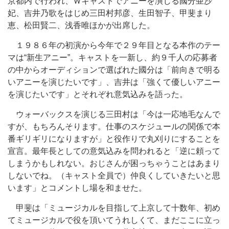
京都内で行われ、Ｗキャストでアニーを演じる國分亜沙
妃、吉井乃歌をはじめ三田村邦彦、生田智子、甲斐まり
恵、松田賢二、浅香唯ほかが出席した。
１９８６年の初演から今年で２９年目となる本作のテー
マは“新生アニー”。キャストを一新し、約９千人の応募者
の中からオーディションで選ばれた國分は「前向きで明る
いアニーを演じたいです」、吉井は「強くて優しいアニー
を演じたいです」とそれぞれ意気込みを語った。
ウォーバックスを演じる三田村は「今は一応地毛なんで
すが、もちろんそります。仕事のスケジュールの関係で本
番ギリギリになりますが」と役作りで丸刈りにすることを
宣言。最年長としての意気込みを問われると「逆に頼って
しまうかもしれない。おじさんが困っちゃうことはあまり
しないでね。（キャスト全員で）仲良くしていきたいと思
います」とコメントし場を和ませた。
甲斐は「ミュージカルを目指して上京して十数年、初め
てミュージカルで役を頂いてうれしくて、まだここに立っ