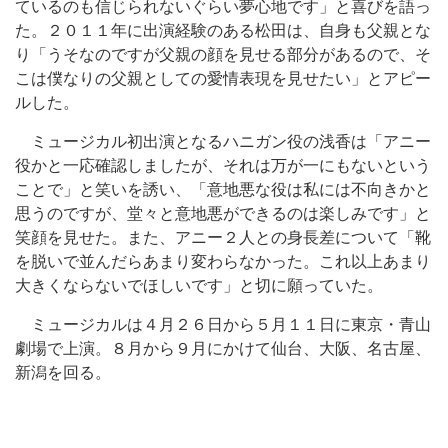
ているのも信じられないぐらい夢心地です」と喜びを語っ
た。２０１１年に出演経験のある松田は、自身も父親とな
り「うそなのですが父親の顔を見せる部分があるので、そ
こは僕なりの父親としての愛情表現を見せたい」とアピー
ルした。
ミュージカル初出演となるハニガン役の浅香は「アニー
役かと一応確認しましたが、それは万が一にもないという
ことで」と笑いを誘い、「意地悪な役は私には不向きかと
思うのですが、堂々と意地悪ができるのは楽しみです」と
笑顔を見せた。また、アニー２人との身長差について「靴
を脱いで並んだらあまり変わらなかった。これ以上あまり
大きくならないでほしいです」と切に願っていた。
ミュージカルは４月２６日から５月１１日に東京・青山
劇場で上演。８月から９月にかけて仙台、大阪、名古屋、
新潟を回る。