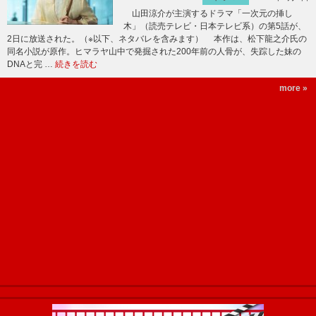
山田涼介が主演するドラマ「一次元の挿し
木」（読売テレビ・日本テレビ系）の第5話が、
2日に放送された。（※以下、ネタバレを含みます） 本作は、松下龍之介氏の
同名小説が原作。ヒマラヤ山中で発掘された200年前の人骨が、失踪した妹の
DNAと完 …
続きを読む
more »