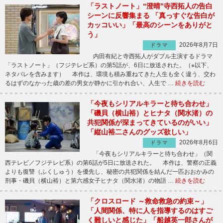
「ラストノート」“澄晴”寺西拓人の告白
シーンに反響集まる 「真っすぐな告白が
カッコいい」「最高のシーンをありがと
う」
2026年8月7日
ドラマ
内田有紀と寺西拓人がダブル主演するドラマ
「ラストノート」（フジテレビ系）の第5話が、6日に放送された。（※以下、
ネタバレを含みます） 本作は、環境も積み重ねてきた人生も全く違う、交わ
るはずのなかった歳の差の男女が静かに引かれ合い、人生で …
続きを読む
「今夜もシリアルキラーと待ち合わせ」
「磯貝（横山裕）とヒナタ（関水渚）の
共犯関係が深まってきているのがいい」
「縦山裕二さんのグッズ欲しい」
2026年8月6日
ドラマ
「今夜もシリアルキラーと待ち合わせ」（関
西テレビ／フジテレビ系）の第6話が5日に放送された。 本作は、警察の正義
よりも復讐（ふくしゅう）を優先し、秘密の共犯関係を結んだ一匹おおかみの
刑事・磯貝（横山裕）と第六感女子ヒナタ（関水渚）の物語 …
続きを読む
「クロスロード ～救命救急の約束～」
「人間関係、特に人を指導するのはすご
く難しいと感じた」「船越英一郎さんが