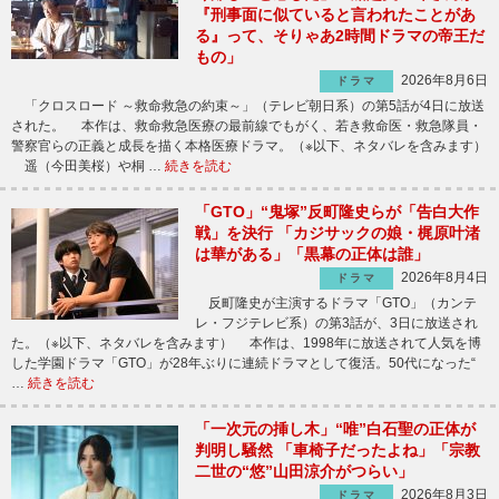
『刑事面に似ていると言われたことがあ
る』って、そりゃあ2時間ドラマの帝王だ
もの」
2026年8月6日
ドラマ
「クロスロード ～救命救急の約束～」（テレビ朝日系）の第5話が4日に放送
された。 本作は、救命救急医療の最前線でもがく、若き救命医・救急隊員・
警察官らの正義と成長を描く本格医療ドラマ。（※以下、ネタバレを含みます）
遥（今田美桜）や桐 …
続きを読む
「GTO」“鬼塚”反町隆史らが「告白大作
戦」を決行 「カジサックの娘・梶原叶渚
は華がある」「黒幕の正体は誰」
2026年8月4日
ドラマ
反町隆史が主演するドラマ「GTO」（カンテ
レ・フジテレビ系）の第3話が、3日に放送され
た。（※以下、ネタバレを含みます） 本作は、1998年に放送されて人気を博
した学園ドラマ「GTO」が28年ぶりに連続ドラマとして復活。50代になった“
…
続きを読む
「一次元の挿し木」“唯”白石聖の正体が
判明し騒然 「車椅子だったよね」「宗教
二世の“悠”山田涼介がつらい」
2026年8月3日
ドラマ