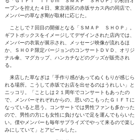
る「ＧＩＦＴ ｆｒｏｍ ＳＭＡＰ ＳＨＯＰ」の初日オ
ープンを控えた４日、東京港区の赤坂サカス内の同店で、
メンバーの草なぎ剛が取材に応じた。
ことしで７回目の開催となる「ＳＭＡＰ ＳＨＯＰ」。
ギフトボックスをイメージしてデザインされた店内では、
メンバーの衣装が展示され、メッセージ映像が流れるほ
か、ＳＨＯＰ限定バージョンのコンサートＤＶＤ、オリジ
ナル傘、マグカップ、ハンカチなどのグッズが販売され
る。
来店した草なぎは「手作り感があってぬくもりが感じら
れる場所。こうして赤坂でお店を出せるのはうれしい」と
ニッコリ。「ことしは２１周年でコンサートもあったの
で、メンバーそれぞれからの、思いのこもったＧＩＦＴに
なっていると思う。コンサートでは男性ファンも多かった
ので、男性の方にも女性に負けないで足を運んでもらいた
い。僕やメンバーも毎年サプライズでやって来るので楽し
みにしていて」とアピールした。