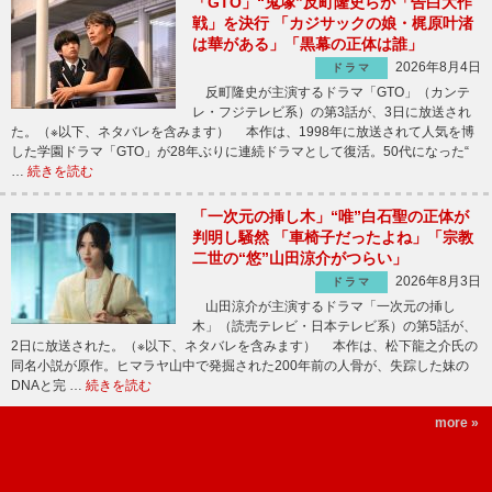
「GTO」“鬼塚”反町隆史らが「告白大作
戦」を決行 「カジサックの娘・梶原叶渚
は華がある」「黒幕の正体は誰」
2026年8月4日
ドラマ
反町隆史が主演するドラマ「GTO」（カンテ
レ・フジテレビ系）の第3話が、3日に放送され
た。（※以下、ネタバレを含みます） 本作は、1998年に放送されて人気を博
した学園ドラマ「GTO」が28年ぶりに連続ドラマとして復活。50代になった“
…
続きを読む
「一次元の挿し木」“唯”白石聖の正体が
判明し騒然 「車椅子だったよね」「宗教
二世の“悠”山田涼介がつらい」
2026年8月3日
ドラマ
山田涼介が主演するドラマ「一次元の挿し
木」（読売テレビ・日本テレビ系）の第5話が、
2日に放送された。（※以下、ネタバレを含みます） 本作は、松下龍之介氏の
同名小説が原作。ヒマラヤ山中で発掘された200年前の人骨が、失踪した妹の
DNAと完 …
続きを読む
more »