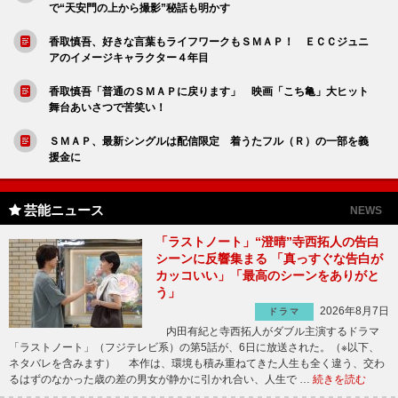
で“天安門の上から撮影”秘話も明かす
香取慎吾、好きな言葉もライフワークもＳＭＡＰ！ ＥＣＣジュニ
アのイメージキャラクター４年目
香取慎吾「普通のＳＭＡＰに戻ります」 映画「こち亀」大ヒット
舞台あいさつで苦笑い！
ＳＭＡＰ、最新シングルは配信限定 着うたフル（Ｒ）の一部を義
援金に
芸能ニュース
NEWS
「ラストノート」“澄晴”寺西拓人の告白
シーンに反響集まる 「真っすぐな告白が
カッコいい」「最高のシーンをありがと
う」
2026年8月7日
ドラマ
内田有紀と寺西拓人がダブル主演するドラマ
「ラストノート」（フジテレビ系）の第5話が、6日に放送された。（※以下、
ネタバレを含みます） 本作は、環境も積み重ねてきた人生も全く違う、交わ
るはずのなかった歳の差の男女が静かに引かれ合い、人生で …
続きを読む