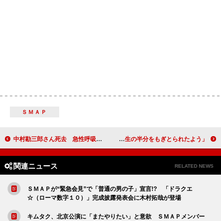
ＳＭＡＰ
中村勘三郎さん死去 急性呼吸窮迫症候群のため
勘三郎さん死去、惜しむ声 三津五郎「自分の人生の半分をもぎとられたよう」
関連ニュース
RELATED NEWS
ＳＭＡＰが“緊急会見”で「普通の男の子」宣言!? 「ドラクエ
☆（ローマ数字１０）」完成披露発表会に木村拓哉が登場
キムタク、北京公演に「またやりたい」と意欲 ＳＭＡＰメンバー