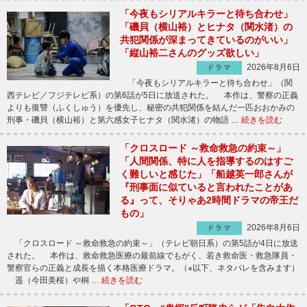
「今夜もシリアルキラーと待ち合わせ」
「磯貝（横山裕）とヒナタ（関水渚）の
共犯関係が深まってきているのがいい」
「縦山裕二さんのグッズ欲しい」
2026年8月6日
ドラマ
「今夜もシリアルキラーと待ち合わせ」（関
西テレビ／フジテレビ系）の第6話が5日に放送された。 本作は、警察の正義
よりも復讐（ふくしゅう）を優先し、秘密の共犯関係を結んだ一匹おおかみの
刑事・磯貝（横山裕）と第六感女子ヒナタ（関水渚）の物語 …
続きを読む
「クロスロード ～救命救急の約束～」
「人間関係、特に人を指導するのはすご
く難しいと感じた」「船越英一郎さんが
『刑事面に似ていると言われたことがあ
る』って、そりゃあ2時間ドラマの帝王だ
もの」
2026年8月6日
ドラマ
「クロスロード ～救命救急の約束～」（テレビ朝日系）の第5話が4日に放送
された。 本作は、救命救急医療の最前線でもがく、若き救命医・救急隊員・
警察官らの正義と成長を描く本格医療ドラマ。（※以下、ネタバレを含みます）
遥（今田美桜）や桐 …
続きを読む