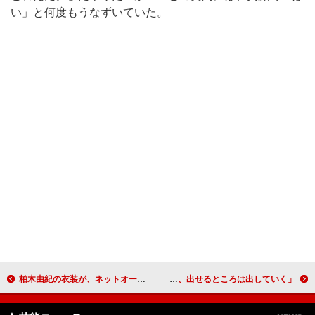
い」と何度もうなずいていた。
柏木由紀の衣装が、ネットオークションに 盗品の疑いで、警視庁が捜査
優木まおみ“二の尻”クイーンに認定 「夏でも冬でも、出せるところは出していく」