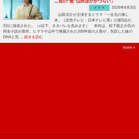
二世の“悠”山田涼介がつらい」
2026年8月3日
ドラマ
山田涼介が主演するドラマ「一次元の挿し
木」（読売テレビ・日本テレビ系）の第5話が、
2日に放送された。（※以下、ネタバレを含みます） 本作は、松下龍之介氏の
同名小説が原作。ヒマラヤ山中で発掘された200年前の人骨が、失踪した妹の
DNAと完 …
続きを読む
more »