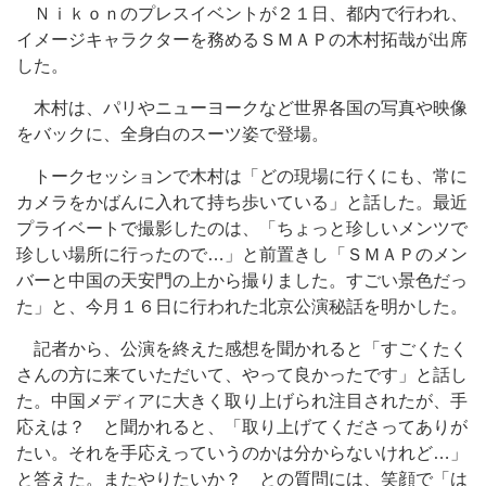
Ｎｉｋｏｎのプレスイベントが２１日、都内で行われ、
イメージキャラクターを務めるＳＭＡＰの木村拓哉が出席
した。
木村は、パリやニューヨークなど世界各国の写真や映像
をバックに、全身白のスーツ姿で登場。
トークセッションで木村は「どの現場に行くにも、常に
カメラをかばんに入れて持ち歩いている」と話した。最近
プライベートで撮影したのは、「ちょっと珍しいメンツで
珍しい場所に行ったので…」と前置きし「ＳＭＡＰのメン
バーと中国の天安門の上から撮りました。すごい景色だっ
た」と、今月１６日に行われた北京公演秘話を明かした。
記者から、公演を終えた感想を聞かれると「すごくたく
さんの方に来ていただいて、やって良かったです」と話し
た。中国メディアに大きく取り上げられ注目されたが、手
応えは？ と聞かれると、「取り上げてくださってありが
たい。それを手応えっていうのかは分からないけれど…」
と答えた。またやりたいか？ との質問には、笑顔で「は