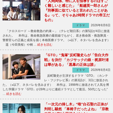
「人間関係、特に人を指導するのはすご
く難しいと感じた」「船越英一郎さんが
『刑事面に似ていると言われたことがあ
る』って、そりゃあ2時間ドラマの帝王だ
もの」
2026年8月6日
ドラマ
「クロスロード ～救命救急の約束～」（テレビ朝日系）の第5話が4日に放送
された。 本作は、救命救急医療の最前線でもがく、若き救命医・救急隊員・
警察官らの正義と成長を描く本格医療ドラマ。（※以下、ネタバレを含みます）
遥（今田美桜）や桐 …
続きを読む
「GTO」“鬼塚”反町隆史らが「告白大作
戦」を決行 「カジサックの娘・梶原叶渚
は華がある」「黒幕の正体は誰」
2026年8月4日
ドラマ
反町隆史が主演するドラマ「GTO」（カンテ
レ・フジテレビ系）の第3話が、3日に放送され
た。（※以下、ネタバレを含みます） 本作は、1998年に放送されて人気を博
した学園ドラマ「GTO」が28年ぶりに連続ドラマとして復活。50代になった“
…
続きを読む
「一次元の挿し木」“唯”白石聖の正体が
判明し騒然 「車椅子だったよね」「宗教