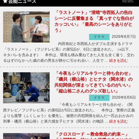
芸能ニュース
NEWS
「ラストノート」“澄晴”寺西拓人の告白
シーンに反響集まる 「真っすぐな告白が
カッコいい」「最高のシーンをありがと
う」
2026年8月7日
ドラマ
内田有紀と寺西拓人がダブル主演するドラマ
「ラストノート」（フジテレビ系）の第5話が、6日に放送された。（※以下、
ネタバレを含みます） 本作は、環境も積み重ねてきた人生も全く違う、交わ
るはずのなかった歳の差の男女が静かに引かれ合い、人生で …
続きを読む
「今夜もシリアルキラーと待ち合わせ」
「磯貝（横山裕）とヒナタ（関水渚）の
共犯関係が深まってきているのがいい」
「縦山裕二さんのグッズ欲しい」
2026年8月6日
ドラマ
「今夜もシリアルキラーと待ち合わせ」（関
西テレビ／フジテレビ系）の第6話が5日に放送された。 本作は、警察の正義
よりも復讐（ふくしゅう）を優先し、秘密の共犯関係を結んだ一匹おおかみの
刑事・磯貝（横山裕）と第六感女子ヒナタ（関水渚）の物語 …
続きを読む
「クロスロード ～救命救急の約束～」